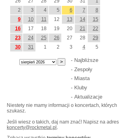
26
27
28
29
30
31
1
2
3
4
5
6
7
8
9
10
11
12
13
14
15
16
17
18
19
20
21
22
23
24
25
26
27
28
29
30
31
1
2
3
4
5
-
Najbliższe
-
Zespoły
-
Miasta
-
Kluby
-
Aktualizacje
Niestety nie mamy informacji o koncertach, których
szukasz.
Jeśli wiesz o takich, daj nam znać! Napisz na adres
koncerty
@
rockmetal.pl
.
Zobacz wszystkie
terminy koncertów
.