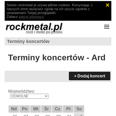
Serwis rockmetal.pl używa plików cookies. Korzystając z
naszych stron wyrażasz zgodę na ich użycie zgodnie z
ustawieniami Twojej przeglądarki.
Zobacz
więcej informacji
.
Terminy koncertów
Terminy koncertów - Ard
+ Dodaj koncert
Województwo:
Nd
Pn
Wt
Śr
Cz
Pt
So