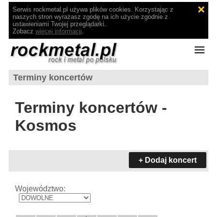
Serwis rockmetal.pl używa plików cookies. Korzystając z
naszych stron wyrażasz zgodę na ich użycie zgodnie z
ustawieniami Twojej przeglądarki.
Zobacz
więcej informacji
.
Terminy koncertów
Terminy koncertów -
Kosmos
+ Dodaj koncert
Województwo: