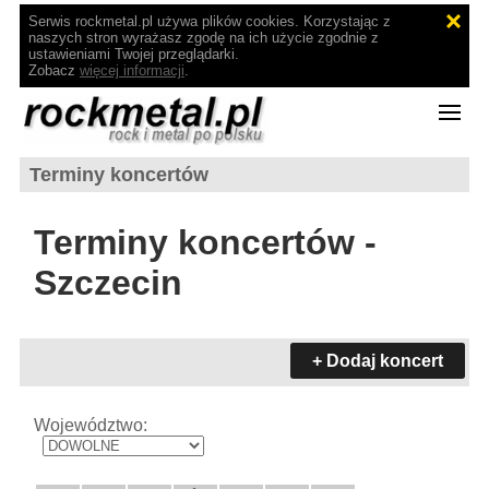
Serwis rockmetal.pl używa plików cookies. Korzystając z
naszych stron wyrażasz zgodę na ich użycie zgodnie z
ustawieniami Twojej przeglądarki.
Zobacz
więcej informacji
.
Terminy koncertów
Terminy koncertów -
Szczecin
+ Dodaj koncert
Województwo: