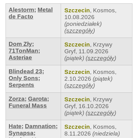
Alestorm
;
Metal
Szczecin
,
Kosmos
,
de Facto
10.08.2026
(poniedziałek)
(
szczegóły
)
Dom Zły
;
Szczecin
,
Krzywy
71TonMan
;
Gryf
,
11.09.2026
Asteriae
(piątek)
(
szczegóły
)
Blindead 23
;
Szczecin
,
Kosmos
,
Only Sons
;
2.10.2026
(piątek)
Serpents
(
szczegóły
)
Zorza
;
Garota
;
Szczecin
,
Krzywy
Funeral Mass
Gryf
,
16.10.2026
(piątek)
(
szczegóły
)
Hate
;
Damnation
;
Szczecin
,
Kosmos
,
Synapsa
;
8.11.2026
(niedziela)