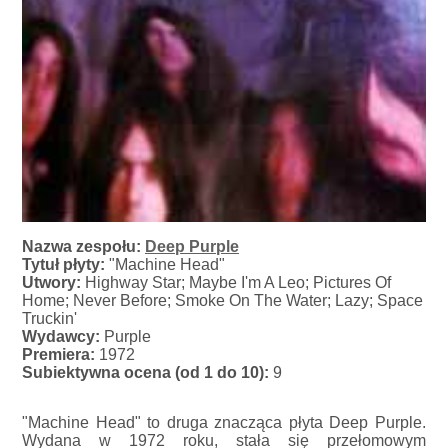
Nazwa zespołu:
Deep Purple
Tytuł płyty:
"Machine Head"
Utwory:
Highway Star; Maybe I'm A Leo; Pictures Of
Home; Never Before; Smoke On The Water; Lazy; Space
Truckin'
Wydawcy:
Purple
Premiera:
1972
Subiektywna ocena (od 1 do 10):
9
"Machine Head" to druga znacząca płyta Deep Purple.
Wydana w 1972 roku, stała się przełomowym