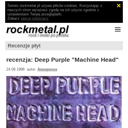
Serwis rockmetal.pl używa plików cookies. Korzystając z
naszych stron wyrażasz zgodę na ich użycie zgodnie z
ustawieniami Twojej przeglądarki.
Zobacz
więcej informacji
.
Recenzje płyt
recenzja: Deep Purple "Machine Head"
24.08.1998 autor:
Annoporus