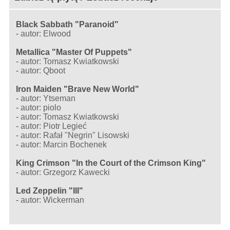
Black Sabbath "Paranoid"
-
autor: Elwood
Metallica "Master Of Puppets"
-
autor: Tomasz Kwiatkowski
-
autor: Qboot
Iron Maiden "Brave New World"
-
autor: Ytseman
-
autor: piolo
-
autor: Tomasz Kwiatkowski
-
autor: Piotr Legieć
-
autor: Rafał "Negrin" Lisowski
-
autor: Marcin Bochenek
King Crimson "In the Court of the Crimson King"
-
autor: Grzegorz Kawecki
Led Zeppelin "III"
-
autor: Wickerman