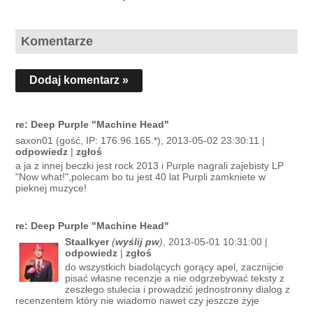
Komentarze
Dodaj komentarz »
re: Deep Purple "Machine Head"
saxon01 (gość, IP: 176.96.165.*), 2013-05-02 23:30:11 |
odpowiedz
|
zgłoś
a ja z innej beczki jest rock 2013 i Purple nagrali zajebisty LP
"Now what!",polecam bo tu jest 40 lat Purpli zamkniete w
pieknej muzyce!
re: Deep Purple "Machine Head"
Staalkyer
(
wyślij pw
)
, 2013-05-01 10:31:00 |
odpowiedz
|
zgłoś
do wszystkich biadolących gorący apel, zacznijcie
pisać własne recenzje a nie odgrzebywać teksty z
zeszłego stulecia i prowadzić jednostronny dialog z
recenzentem który nie wiadomo nawet czy jeszcze żyje