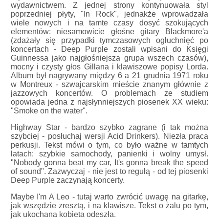
wydawnictwem. Z jednej strony kontynuowała styl
poprzedniej płyty, "In Rock", jednakże wprowadzała
wiele nowych i na tamte czasy dosyć szokujących
elementów: niesamowicie głośne gitary Blackmore'a
(zdażały się przypadki tymczasowych ogłuchnięć po
koncertach - Deep Purple zostali wpisani do Księgi
Guinnessa jako najgłośniejsza grupa wszech czasów),
mocny i czysty głos Gillana i klawiszowe popisy Lorda.
Album był nagrywany między 6 a 21 grudnia 1971 roku
w Montreux - szwajcarskim mieście znanym głównie z
jazzowych koncertów. O problemach ze studiem
opowiada jedna z najsłynniejszych piosenek XX wieku:
"Smoke on the water".
Highway Star - bardzo szybko zagrane (i tak można
szybciej - posłuchaj wersji Acid Drinkers). Niezła praca
perkusji. Tekst mówi o tym, co było ważne w tamtych
latach: szybkie samochody, panienki i wolny umysł.
"Nobody gonna beat my car, It's gonna break the speed
of sound". Zazwyczaj - nie jest to regułą - od tej piosenki
Deep Purple zaczynają koncerty.
Maybe I'm A Leo - tutaj warto zwrócić uwagę na gitarkę,
jak wszędzie zresztą, i na klawisze. Tekst o żalu po tym,
jak ukochana kobieta odeszła.