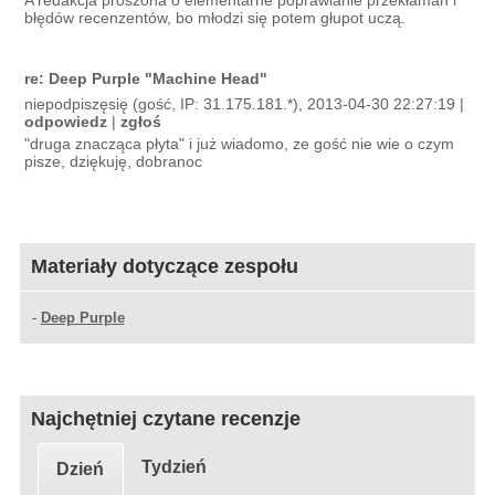
A redakcja proszona o elementarne poprawianie przekłamań i
błędów recenzentów, bo młodzi się potem głupot uczą.
re: Deep Purple "Machine Head"
niepodpiszęsię (gość, IP: 31.175.181.*), 2013-04-30 22:27:19 |
odpowiedz
|
zgłoś
"druga znacząca płyta" i już wiadomo, ze gość nie wie o czym
pisze, dziękuję, dobranoc
Materiały dotyczące zespołu
-
Deep Purple
Najchętniej czytane recenzje
Tydzień
Dzień