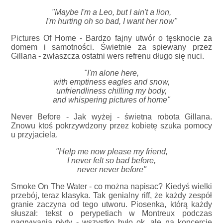
"Maybe I'm a Leo, but I ain't a lion,
I'm hurting oh so bad, I want her now"
Pictures Of Home - Bardzo fajny utwór o tęsknocie za
domem i samotności. Świetnie za spiewany przez
Gillana - zwłaszcza ostatni wers refrenu długo się nuci.
"I'm alone here,
with emptiness eagles and snow,
unfriendliness chilling my body,
and whispering pictures of home"
Never Before - Jak wyżej - świetna robota Gillana.
Znowu ktoś pokrzywdzony przez kobietę szuka pomocy
u przyjaciela.
"Help me now please my friend,
I never felt so bad before,
never never before"
Smoke On The Water - co można napisac? Kiedyś wielki
przebój, teraz klasyka. Tak genialny riff, że każdy zespół
granie zaczyna od tego utworu. Piosenka, którą każdy
słuszał: tekst o perypetiach w Montreux podczas
nagrywania płyty - wszystko było ok, ale na koncercie