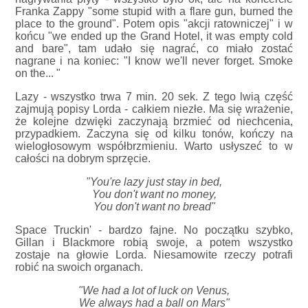
Franka Zappy "some stupid with a flare gun, burned the
place to the ground". Potem opis "akcji ratowniczej" i w
końcu "we ended up the Grand Hotel, it was empty cold
and bare", tam udało się nagrać, co miało zostać
nagrane i na koniec: "I know we'll never forget. Smoke
on the... "
Lazy - wszystko trwa 7 min. 20 sek. Z tego lwią część
zajmują popisy Lorda - całkiem niezłe. Ma się wrażenie,
że kolejne dzwięki zaczynają brzmieć od niechcenia,
przypadkiem. Zaczyna się od kilku tonów, kończy na
wielogłosowym współbrzmieniu. Warto usłyszeć to w
całości na dobrym sprzęcie.
"You're lazy just stay in bed,
You don't want no money,
You don't want no bread"
Space Truckin' - bardzo fajne. No początku szybko,
Gillan i Blackmore robią swoje, a potem wszystko
zostaje na głowie Lorda. Niesamowite rzeczy potrafi
robić na swoich organach.
"We had a lot of luck on Venus,
We always had a ball on Mars"