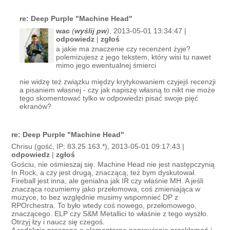
re: Deep Purple "Machine Head"
wac
(
wyślij pw
)
, 2013-05-01 13:34:47 |
odpowiedz
|
zgłoś
a jakie ma znaczenie czy recenzent żyje?
polemizujesz z jego tekstem, który wisi tu nawet
mimo jego ewentualnej śmierci
nie widzę też związku między krytykowaniem czyjejś recenzji
a pisaniem własnej - czy jak napiszę własną to nikt nie może
tego skomentować tylko w odpowiedzi pisać swoje pięć
ekranów?
re: Deep Purple "Machine Head"
Chrisu (gość, IP: 83.25.163.*), 2013-05-01 09:17:43 |
odpowiedz
|
zgłoś
Gościu, nie ośmieszaj się. Machine Head nie jest następczynią
In Rock, a czy jest drugą, znaczącą, też bym dyskutował.
Fireball jest inna, ale genialna jak IR czy właśnie MH. A jeśli
znacząca rozumiemy jako przełomowa, coś zmieniająca w
muzyce, to bez względnie musimy wspomnieć DP z
RPOrchestra. To było wtedy coś nowego, przełomowego,
znaczącego. ELP czy S&M Metallici to właśnie z tego wyszło.
Otrzyj łzy i naucz się czegoś.