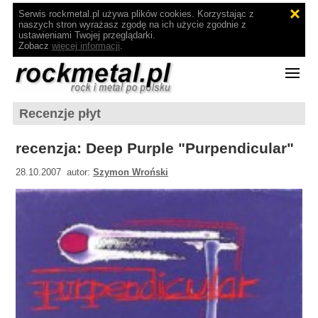
Serwis rockmetal.pl używa plików cookies. Korzystając z
naszych stron wyrażasz zgodę na ich użycie zgodnie z
ustawieniami Twojej przeglądarki.
Zobacz
więcej informacji
.
Recenzje płyt
recenzja: Deep Purple "Purpendicular"
28.10.2007 autor:
Szymon Wroński