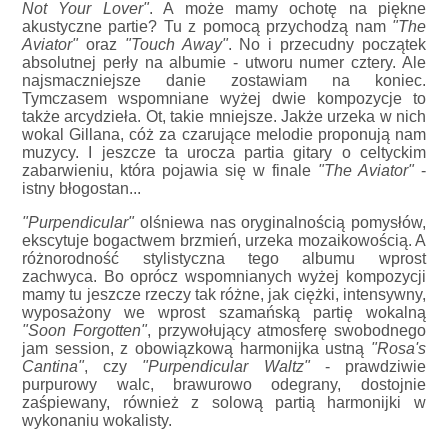
Not Your Lover"
. A może mamy ochotę na piękne
akustyczne partie? Tu z pomocą przychodzą nam
"The
Aviator"
oraz
"Touch Away"
. No i przecudny początek
absolutnej perły na albumie - utworu numer cztery. Ale
najsmaczniejsze danie zostawiam na koniec.
Tymczasem wspomniane wyżej dwie kompozycje to
także arcydzieła. Ot, takie mniejsze. Jakże urzeka w nich
wokal Gillana, cóż za czarujące melodie proponują nam
muzycy. I jeszcze ta urocza partia gitary o celtyckim
zabarwieniu, która pojawia się w finale
"The Aviator"
-
istny błogostan...
"Purpendicular"
olśniewa nas oryginalnością pomysłów,
ekscytuje bogactwem brzmień, urzeka mozaikowością. A
różnorodność stylistyczna tego albumu wprost
zachwyca. Bo oprócz wspomnianych wyżej kompozycji
mamy tu jeszcze rzeczy tak różne, jak ciężki, intensywny,
wyposażony we wprost szamańską partię wokalną
"Soon Forgotten"
, przywołujący atmosferę swobodnego
jam session, z obowiązkową harmonijka ustną
"Rosa's
Cantina"
, czy
"Purpendicular Waltz"
- prawdziwie
purpurowy walc, brawurowo odegrany, dostojnie
zaśpiewany, również z solową partią harmonijki w
wykonaniu wokalisty.