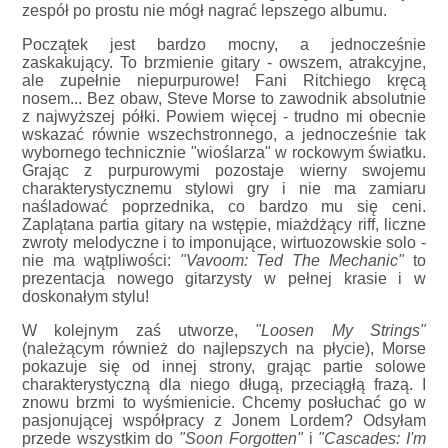
zespół po prostu nie mógł nagrać lepszego albumu.
Początek jest bardzo mocny, a jednocześnie
zaskakujący. To brzmienie gitary - owszem, atrakcyjne,
ale zupełnie niepurpurowe! Fani Ritchiego kręcą
nosem... Bez obaw, Steve Morse to zawodnik absolutnie
z najwyższej półki. Powiem więcej - trudno mi obecnie
wskazać równie wszechstronnego, a jednocześnie tak
wybornego technicznie "wioślarza" w rockowym światku.
Grając z purpurowymi pozostaje wierny swojemu
charakterystycznemu stylowi gry i nie ma zamiaru
naśladować poprzednika, co bardzo mu się ceni.
Zaplątana partia gitary na wstępie, miażdżący riff, liczne
zwroty melodyczne i to imponujące, wirtuozowskie solo -
nie ma wątpliwości:
"Vavoom: Ted The Mechanic"
to
prezentacja nowego gitarzysty w pełnej krasie i w
doskonałym stylu!
W kolejnym zaś utworze,
"Loosen My Strings"
(należącym również do najlepszych na płycie), Morse
pokazuje się od innej strony, grając partie solowe
charakterystyczną dla niego długą, przeciągłą frazą. I
znowu brzmi to wyśmienicie. Chcemy posłuchać go w
pasjonującej współpracy z Jonem Lordem? Odsyłam
przede wszystkim do
"Soon Forgotten"
i
"Cascades: I'm