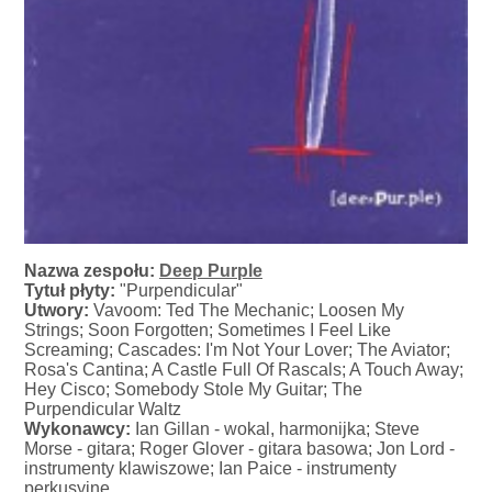
Nazwa zespołu:
Deep Purple
Tytuł płyty:
"Purpendicular"
Utwory:
Vavoom: Ted The Mechanic; Loosen My
Strings; Soon Forgotten; Sometimes I Feel Like
Screaming; Cascades: I'm Not Your Lover; The Aviator;
Rosa's Cantina; A Castle Full Of Rascals; A Touch Away;
Hey Cisco; Somebody Stole My Guitar; The
Purpendicular Waltz
Wykonawcy:
Ian Gillan - wokal, harmonijka; Steve
Morse - gitara; Roger Glover - gitara basowa; Jon Lord -
instrumenty klawiszowe; Ian Paice - instrumenty
perkusyjne