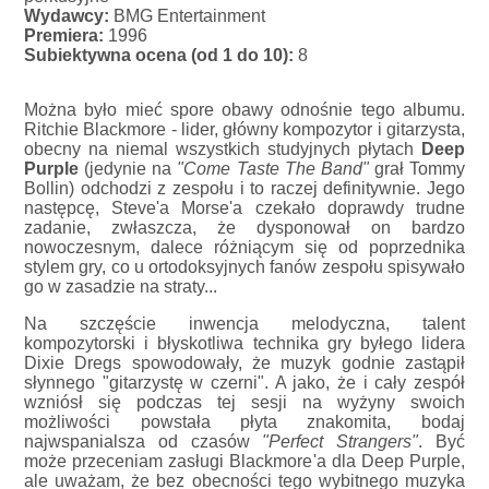
Wydawcy:
BMG Entertainment
Premiera:
1996
Subiektywna ocena (od 1 do 10):
8
Można było mieć spore obawy odnośnie tego albumu.
Ritchie Blackmore - lider, główny kompozytor i gitarzysta,
obecny na niemal wszystkich studyjnych płytach
Deep
Purple
(jedynie na
"Come Taste The Band"
grał Tommy
Bollin) odchodzi z zespołu i to raczej definitywnie. Jego
następcę, Steve'a Morse'a czekało doprawdy trudne
zadanie, zwłaszcza, że dysponował on bardzo
nowoczesnym, dalece różniącym się od poprzednika
stylem gry, co u ortodoksyjnych fanów zespołu spisywało
go w zasadzie na straty...
Na szczęście inwencja melodyczna, talent
kompozytorski i błyskotliwa technika gry byłego lidera
Dixie Dregs spowodowały, że muzyk godnie zastąpił
słynnego "gitarzystę w czerni". A jako, że i cały zespół
wzniósł się podczas tej sesji na wyżyny swoich
możliwości powstała płyta znakomita, bodaj
najwspanialsza od czasów
"Perfect Strangers"
. Być
może przeceniam zasługi Blackmore'a dla Deep Purple,
ale uważam, że bez obecności tego wybitnego muzyka