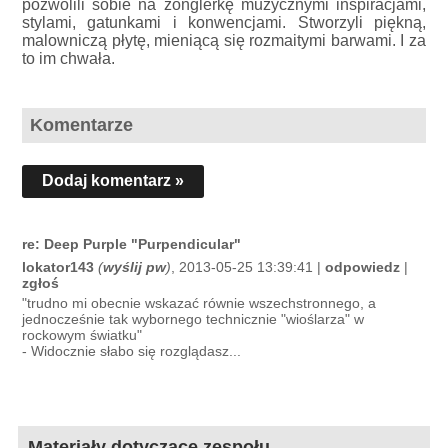
pozwolili sobie na żonglerkę muzycznymi inspiracjami,
stylami, gatunkami i konwencjami. Stworzyli piękną,
malowniczą płytę, mieniącą się rozmaitymi barwami. I za
to im chwała.
Komentarze
Dodaj komentarz »
re: Deep Purple "Purpendicular"
lokator143
(
wyślij pw
)
, 2013-05-25 13:39:41 |
odpowiedz
|
zgłoś
"trudno mi obecnie wskazać równie wszechstronnego, a
jednocześnie tak wybornego technicznie "wioślarza" w
rockowym światku"
- Widocznie słabo się rozglądasz...
Materiały dotyczące zespołu