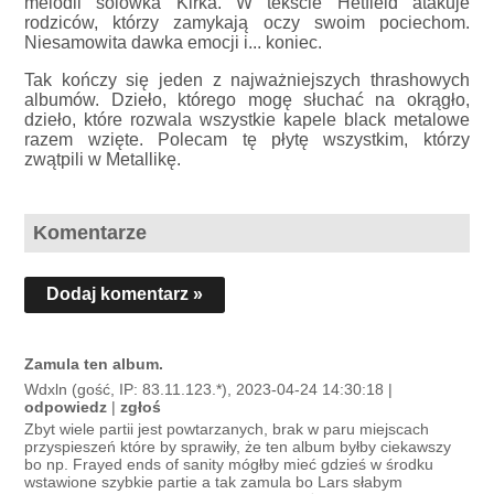
melodii solówka Kirka. W tekście Hetfield atakuje
rodziców, którzy zamykają oczy swoim pociechom.
Niesamowita dawka emocji i... koniec.
Tak kończy się jeden z najważniejszych thrashowych
albumów. Dzieło, którego mogę słuchać na okrągło,
dzieło, które rozwala wszystkie kapele black metalowe
razem wzięte. Polecam tę płytę wszystkim, którzy
zwątpili w Metallikę.
Komentarze
Dodaj komentarz »
Zamula ten album.
Wdxln (gość, IP: 83.11.123.*), 2023-04-24 14:30:18 |
odpowiedz
|
zgłoś
Zbyt wiele partii jest powtarzanych, brak w paru miejscach
przyspieszeń które by sprawiły, że ten album byłby ciekawszy
bo np. Frayed ends of sanity mógłby mieć gdzieś w środku
wstawione szybkie partie a tak zamula bo Lars słabym