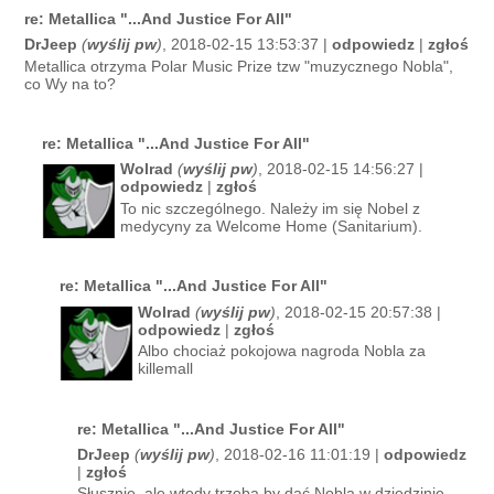
re: Metallica "...And Justice For All"
DrJeep
(
wyślij pw
)
, 2018-02-15 13:53:37 |
odpowiedz
|
zgłoś
Metallica otrzyma Polar Music Prize tzw "muzycznego Nobla",
co Wy na to?
re: Metallica "...And Justice For All"
Wolrad
(
wyślij pw
)
, 2018-02-15 14:56:27 |
odpowiedz
|
zgłoś
To nic szczególnego. Należy im się Nobel z
medycyny za Welcome Home (Sanitarium).
re: Metallica "...And Justice For All"
Wolrad
(
wyślij pw
)
, 2018-02-15 20:57:38 |
odpowiedz
|
zgłoś
Albo chociaż pokojowa nagroda Nobla za
killemall
re: Metallica "...And Justice For All"
DrJeep
(
wyślij pw
)
, 2018-02-16 11:01:19 |
odpowiedz
|
zgłoś
Słusznie, ale wtedy trzeba by dać Nobla w dziedzinie