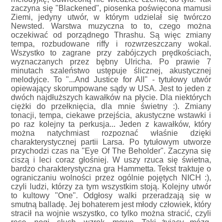
zaczyna się "Blackened", piosenka poświęcona mamusi
Ziemi, jedyny utwór, w którym udzielał się twórczo
Newsted. Warstwa muzyczna to to, czego można
oczekiwać od porządnego Thrashu. Są więc zmiany
tempa, rozbudowane riffy i rozwrzeszczany wokal.
Wszystko to zagrane przy zabójczych prędkościach,
wyznaczanych przez bębny Ulricha. Po prawie 7
minutach szaleństwo ustępuje ślicznej, akustycznej
melodyjce. To "...And Justice for All" - tytułowy utwór
opiewający skorumpowane sądy w USA. Jest to jeden z
dwóch najdłuższych kawałków na płycie. Dla niektórych
ciężki do przełknięcia, dla mnie świetny :). Zmiany
tonacji, tempa, ciekawe przejścia, akustyczne wstawki i
po raz kolejny ta perkusja... Jeden z kawałków, który
można natychmiast rozpoznać właśnie dzięki
charakterystycznej partii Larsa. Po tytułowym utworze
przychodzi czas na "Eye Of The Beholder". Zaczyna się
ciszą i leci coraz głośniej. W uszy rzuca się świetna,
bardzo charakterystyczna gra Hammetta. Tekst traktuje o
ograniczaniu wolności przez ogólnie pojętych NICH :),
czyli ludzi, którzy za tym wszystkim stoją. Kolejny utwór
to kultowy "One". Odgłosy walki przeradzają się w
smutną balladę. Jej bohaterem jest młody człowiek, który
stracił na wojnie wszystko, co tylko można stracić, czyli