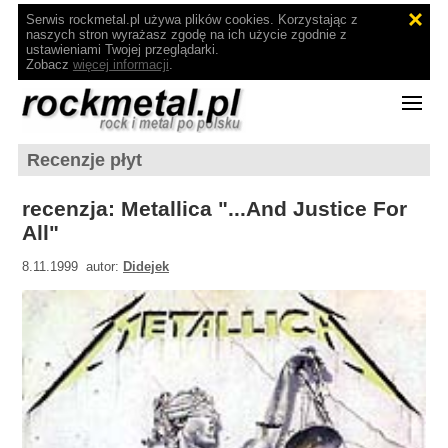
Serwis rockmetal.pl używa plików cookies. Korzystając z
naszych stron wyrażasz zgodę na ich użycie zgodnie z
ustawieniami Twojej przeglądarki.
Zobacz
więcej informacji
.
Recenzje płyt
recenzja: Metallica "...And Justice For
All"
8.11.1999 autor:
Didejek