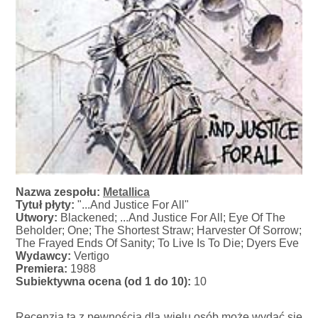
Nazwa zespołu:
Metallica
Tytuł płyty:
"...And Justice For All"
Utwory:
Blackened; ...And Justice For All; Eye Of The
Beholder; One; The Shortest Straw; Harvester Of Sorrow;
The Frayed Ends Of Sanity; To Live Is To Die; Dyers Eve
Wydawcy:
Vertigo
Premiera:
1988
Subiektywna ocena (od 1 do 10):
10
Recenzja ta z pewnością dla wielu osób może wydać się