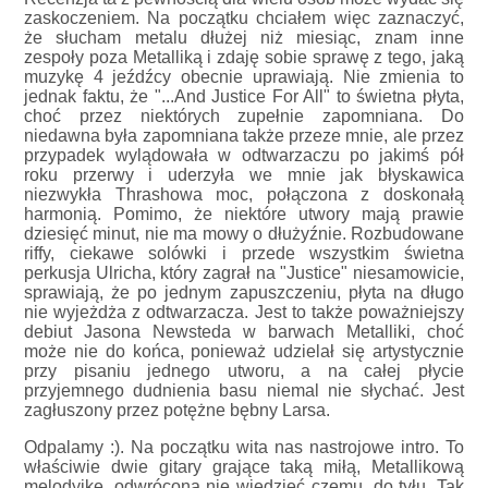
zaskoczeniem. Na początku chciałem więc zaznaczyć,
że słucham metalu dłużej niż miesiąc, znam inne
zespoły poza Metalliką i zdaję sobie sprawę z tego, jaką
muzykę 4 jeźdźcy obecnie uprawiają. Nie zmienia to
jednak faktu, że "...And Justice For All" to świetna płyta,
choć przez niektórych zupełnie zapomniana. Do
niedawna była zapomniana także przeze mnie, ale przez
przypadek wylądowała w odtwarzaczu po jakimś pół
roku przerwy i uderzyła we mnie jak błyskawica
niezwykła Thrashowa moc, połączona z doskonałą
harmonią. Pomimo, że niektóre utwory mają prawie
dziesięć minut, nie ma mowy o dłużyźnie. Rozbudowane
riffy, ciekawe solówki i przede wszystkim świetna
perkusja Ulricha, który zagrał na "Justice" niesamowicie,
sprawiają, że po jednym zapuszczeniu, płyta na długo
nie wyjeżdża z odtwarzacza. Jest to także poważniejszy
debiut Jasona Newsteda w barwach Metalliki, choć
może nie do końca, ponieważ udzielał się artystycznie
przy pisaniu jednego utworu, a na całej płycie
przyjemnego dudnienia basu niemal nie słychać. Jest
zagłuszony przez potężne bębny Larsa.
Odpalamy :). Na początku wita nas nastrojowe intro. To
właściwie dwie gitary grające taką miłą, Metallikową
melodyjkę, odwróconą nie wiedzieć czemu, do tyłu. Tak