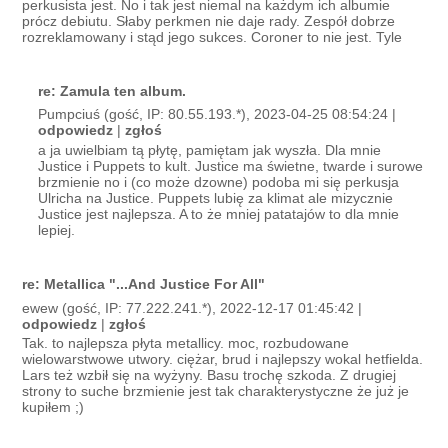
perkusista jest. No i tak jest niemal na każdym ich albumie
prócz debiutu. Słaby perkmen nie daje rady. Zespół dobrze
rozreklamowany i stąd jego sukces. Coroner to nie jest. Tyle
re: Zamula ten album.
Pumpciuś (gość, IP: 80.55.193.*), 2023-04-25 08:54:24 |
odpowiedz
|
zgłoś
a ja uwielbiam tą płytę, pamiętam jak wyszła. Dla mnie
Justice i Puppets to kult. Justice ma świetne, twarde i surowe
brzmienie no i (co może dzowne) podoba mi się perkusja
Ulricha na Justice. Puppets lubię za klimat ale mizycznie
Justice jest najlepsza. A to że mniej patatajów to dla mnie
lepiej.
re: Metallica "...And Justice For All"
ewew (gość, IP: 77.222.241.*), 2022-12-17 01:45:42 |
odpowiedz
|
zgłoś
Tak. to najlepsza płyta metallicy. moc, rozbudowane
wielowarstwowe utwory. ciężar, brud i najlepszy wokal hetfielda.
Lars też wzbił się na wyżyny. Basu trochę szkoda. Z drugiej
strony to suche brzmienie jest tak charakterystyczne że już je
kupiłem ;)