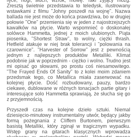
ręce, nogi, słuch, wzrok, mowę. Taki żyjący mózg.
Zresztą świetnie przedstawia to teledysk, ilustrowany
wstawkami z filmu "Johny poszedł na wojnę". Nazwa
ballada nie jest może do końca prawdziwa, bo w drugiej
połowie "One" przemienia się w jeden z najostrzejszych
kawałków na płycie. Warto wspomnieć o doskonałej
solówce Hammetta, jednej z moich ulubionych. Piąta
piosenka, "Shortest Straw", to wolny, ciężki thrash.
Hetfield atakuje w niej brak tolerancji i "polowania na
czarownice". "Harvester of Sorrow" jest z pewnością
jednym z najlepszych produktów Metalliki. Klimat
podobnie jak w poprzednim - ciężko i wolno. Trudno jest
mi opisać go słowami, po prostu coś niesamowitego.
"The Frayed Ends Of Sanity" to z kolei moim zdaniem
przedsmak tego, co Metallica miała zaserwować na
kolejnej płycie. Dość rozbudowany, pauzy, bardzo
ciekawe, dublowane w różnych tonacjach partie gitary i
interesujące solo Hammetta sprawiają, że słucha się go
z przyjemnością.
Przyszedł czas na kolejne dzieło sztuki. Niemal
dziesięcio-minutowy instrumentalny utwór, będący jakby
formą pożegnania z Cliffem Burtonem, pierwszym
basistą Metalliki, który zginął w tragicznym wypadku.
Wstęp grany na gitarach klasycznych wprowadza