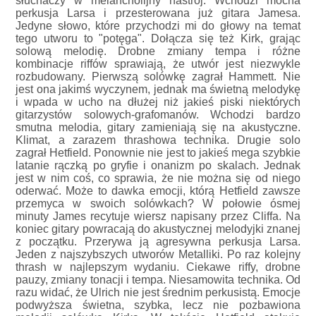
słuchaczy w melancholijny nastrój. Wchodzi mocna
perkusja Larsa i przesterowana już gitara Jamesa.
Jedyne słowo, które przychodzi mi do głowy na temat
tego utworu to "potęga". Dołącza się też Kirk, grając
solową melodię. Drobne zmiany tempa i różne
kombinacje riffów sprawiają, że utwór jest niezwykle
rozbudowany. Pierwszą solówkę zagrał Hammett. Nie
jest ona jakimś wyczynem, jednak ma świetną melodykę
i wpada w ucho na dłużej niż jakieś piski niektórych
gitarzystów solowych-grafomanów. Wchodzi bardzo
smutna melodia, gitary zamieniają się na akustyczne.
Klimat, a zarazem thrashowa technika. Drugie solo
zagrał Hetfield. Ponownie nie jest to jakieś mega szybkie
latanie rączką po gryfie i onanizm po skalach. Jednak
jest w nim coś, co sprawia, że nie można się od niego
oderwać. Może to dawka emocji, którą Hetfield zawsze
przemyca w swoich solówkach? W połowie ósmej
minuty James recytuje wiersz napisany przez Cliffa. Na
koniec gitary powracają do akustycznej melodyjki znanej
z początku. Przerywa ją agresywna perkusja Larsa.
Jeden z najszybszych utworów Metalliki. Po raz kolejny
thrash w najlepszym wydaniu. Ciekawe riffy, drobne
pauzy, zmiany tonacji i tempa. Niesamowita technika. Od
razu widać, że Ulrich nie jest średnim perkusistą. Emocje
podwyższa świetna, szybka, lecz nie pozbawiona