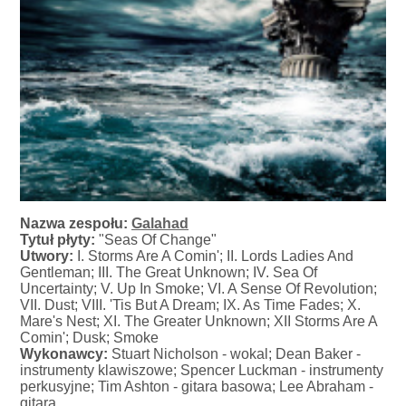
Nazwa zespołu:
Galahad
Tytuł płyty:
"Seas Of Change"
Utwory:
I. Storms Are A Comin'; II. Lords Ladies And
Gentleman; III. The Great Unknown; IV. Sea Of
Uncertainty; V. Up In Smoke; VI. A Sense Of Revolution;
VII. Dust; VIII. 'Tis But A Dream; IX. As Time Fades; X.
Mare's Nest; XI. The Greater Unknown; XII Storms Are A
Comin'; Dusk; Smoke
Wykonawcy:
Stuart Nicholson - wokal; Dean Baker -
instrumenty klawiszowe; Spencer Luckman - instrumenty
perkusyjne; Tim Ashton - gitara basowa; Lee Abraham -
gitara