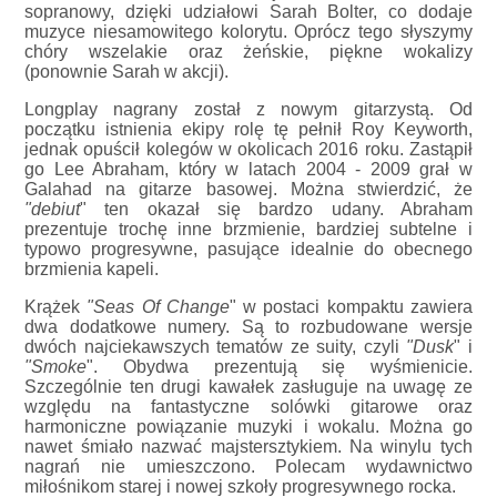
sopranowy, dzięki udziałowi Sarah Bolter, co dodaje
muzyce niesamowitego kolorytu. Oprócz tego słyszymy
chóry wszelakie oraz żeńskie, piękne wokalizy
(ponownie Sarah w akcji).
Longplay nagrany został z nowym gitarzystą. Od
początku istnienia ekipy rolę tę pełnił Roy Keyworth,
jednak opuścił kolegów w okolicach 2016 roku. Zastąpił
go Lee Abraham, który w latach 2004 - 2009 grał w
Galahad na gitarze basowej. Można stwierdzić, że
"debiut
" ten okazał się bardzo udany. Abraham
prezentuje trochę inne brzmienie, bardziej subtelne i
typowo progresywne, pasujące idealnie do obecnego
brzmienia kapeli.
Krążek
"Seas Of Change
" w postaci kompaktu zawiera
dwa dodatkowe numery. Są to rozbudowane wersje
dwóch najciekawszych tematów ze suity, czyli
"Dusk
" i
"Smoke
". Obydwa prezentują się wyśmienicie.
Szczególnie ten drugi kawałek zasługuje na uwagę ze
względu na fantastyczne solówki gitarowe oraz
harmoniczne powiązanie muzyki i wokalu. Można go
nawet śmiało nazwać majstersztykiem. Na winylu tych
nagrań nie umieszczono. Polecam wydawnictwo
miłośnikom starej i nowej szkoły progresywnego rocka.