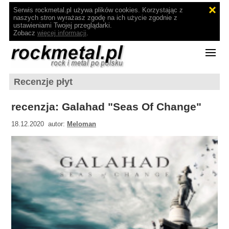
Serwis rockmetal.pl używa plików cookies. Korzystając z
naszych stron wyrażasz zgodę na ich użycie zgodnie z
ustawieniami Twojej przeglądarki.
Zobacz
więcej informacji
.
Recenzje płyt
recenzja: Galahad "Seas Of Change"
18.12.2020 autor:
Meloman