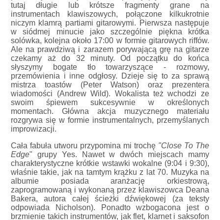
tutaj długie lub krótsze fragmenty grane na
instrumentach klawiszowych, połączone kilkukrotnie
niczym klamrą partiami gitarowymi. Pierwsza następuje
w siódmej minucie jako szczególnie piękna krótka
solówka, kolejna około 17:00 w formie gitarowych riffów.
Ale na prawdziwą i zarazem porywającą grę na gitarze
czekamy aż do 32 minuty. Od początku do końca
słyszymy bogate tło towarzyszące - rozmowy,
przemówienia i inne odgłosy. Dzieje się to za sprawą
mistrza toastów (Peter Watson) oraz prezentera
wiadomości (Andrew Wild). Wokalista też wchodzi ze
swoim śpiewem sukcesywnie w określonych
momentach. Główna akcja muzycznego materiału
rozgrywa się w formie instrumentalnych, przemyślanych
improwizacji.
Cała fabuła utworu przypomina mi trochę
"Close To The
Edge
" grupy Yes. Nawet w dwóch miejscach mamy
charakterystyczne krótkie wstawki wokalne (9:04 i 9:30),
właśnie takie, jak na tamtym krążku z lat 70. Muzyka na
albumie posiada aranżację orkiestrową,
zaprogramowaną i wykonaną przez klawiszowca Deana
Bakera, autora całej ścieżki dźwiękowej (za teksty
odpowiada Nicholson). Ponadto wzbogacona jest o
brzmienie takich instrumentów, jak flet, klarnet i saksofon