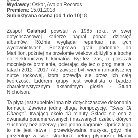
Wydawcy:
Oskar, Avalon Records
Premiera:
15.01.2018
Subiektywna ocena (od 1 do 10):
8
Zespół
Galahad
powstał w 1985 roku, w swej
dotychczasowej karierze nagrał ponad dziesięć
albumów. Różnie wyglądał repertuar na tych
wydawnictwach. Początkowo grali podobnie do
Marillion, później na przełomie wieków zbliżyli się trochę
do elektronicznych klimatów. Był też czas, że pokazali
mocniejsze brzmienie, ocierając się też o prog metal w
latach 2012 - 2017. Ale zawsze byli wierni romantycznej
nutce rockowej, która przewija się przez ich całą
twórczość. Liderem grupy jest wokalista o bardzo
charakterystycznym aksamitnym głosie - Stuart
Nicholson.
Ta płyta jest zupełnie inna niż dotychczasowe dokonania
formacji. Zawiera jedną długą kompozycję,
"Seas Of
Change
", trwającą około 43 minuty. Składa się ona z
dwunastu ponumerowanych i nazwanych części, których
słuchamy bez przerwy, jako jedno nagranie. Oprócz tego
to nie jest łatwa i przewidywalna muzyka, gdyż nie
prezentuje w swej strukturze pełnej płynności. Mamy