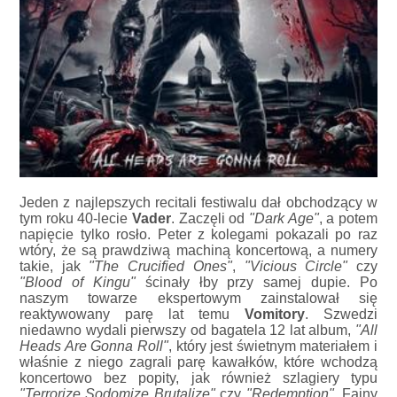
Jeden z najlepszych recitali festiwalu dał obchodzący w
tym roku 40-lecie
Vader
. Zaczęli od
"Dark Age"
, a potem
napięcie tylko rosło. Peter z kolegami pokazali po raz
wtóry, że są prawdziwą machiną koncertową, a numery
takie, jak
"The Crucified Ones"
,
"Vicious Circle"
czy
"Blood of Kingu"
ścinały łby przy samej dupie. Po
naszym towarze ekspertowym zainstalował się
reaktywowany parę lat temu
Vomitory
. Szwedzi
niedawno wydali pierwszy od bagatela 12 lat album,
"All
Heads Are Gonna Roll"
, który jest świetnym materiałem i
właśnie z niego zagrali parę kawałków, które wchodzą
koncertowo bez popity, jak również szlagiery typu
"Terrorize Sodomize Brutalize"
czy
"Redemption"
. Fajny