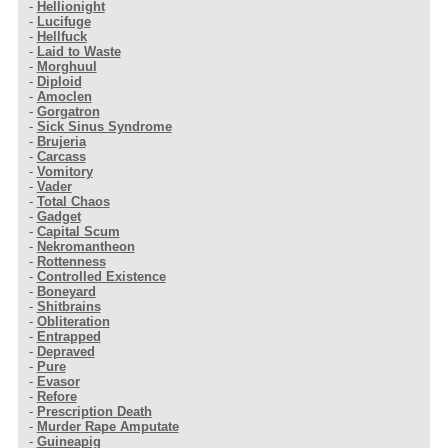
-
Hellionight
-
Lucifuge
-
Hellfuck
-
Laid to Waste
-
Morghuul
-
Diploid
-
Amoclen
-
Gorgatron
-
Sick Sinus Syndrome
-
Brujeria
-
Carcass
-
Vomitory
-
Vader
-
Total Chaos
-
Gadget
-
Capital Scum
-
Nekromantheon
-
Rottenness
-
Controlled Existence
-
Boneyard
-
Shitbrains
-
Obliteration
-
Entrapped
-
Depraved
-
Pure
-
Evasor
-
Refore
-
Prescription Death
-
Murder Rape Amputate
-
Guineapig