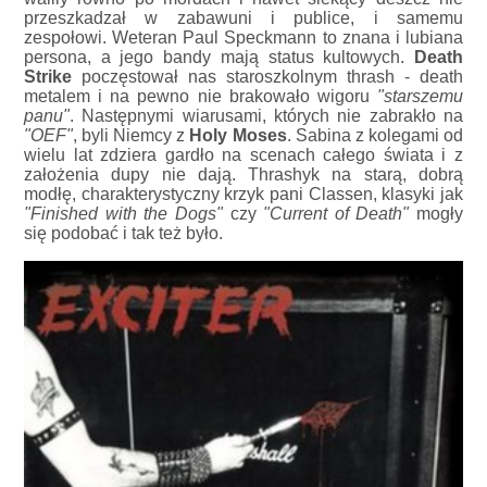
przeszkadzał w zabawuni i publice, i samemu
zespołowi. Weteran Paul Speckmann to znana i lubiana
persona, a jego bandy mają status kultowych.
Death
Strike
poczęstował nas staroszkolnym thrash - death
metalem i na pewno nie brakowało wigoru
"starszemu
panu"
. Następnymi wiarusami, których nie zabrakło na
"OEF"
, byli Niemcy z
Holy Moses
. Sabina z kolegami od
wielu lat zdziera gardło na scenach całego świata i z
założenia dupy nie dają. Thrashyk na starą, dobrą
modłę, charakterystyczny krzyk pani Classen, klasyki jak
"Finished with the Dogs"
czy
"Current of Death"
mogły
się podobać i tak też było.