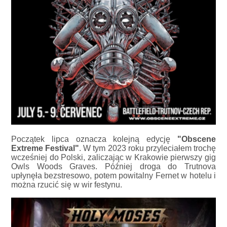
Początek lipca oznacza kolejną edycję
"Obscene
Extreme Festival"
. W tym 2023 roku przyleciałem trochę
wcześniej do Polski, zaliczając w Krakowie pierwszy gig
Owls Woods Graves. Później droga do Trutnova
upłynęła bezstresowo, potem powitalny Fernet w hotelu i
można rzucić się w wir festynu.