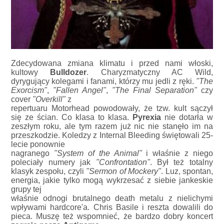
Zdecydowana zmiana klimatu i przed nami włoski,
kultowy
Bulldozer
. Charyzmatyczny AC Wild,
dyrygujący kolegami i fanami, którzy mu jedli z ręki.
"The
Exorcism"
,
"Fallen Angel"
,
"The Final Separation"
czy
cover
"Overkill"
z
repertuaru Motorhead powodowały, że tzw. kult sączył
się ze ścian. Co klasa to klasa.
Pyrexia
nie dotarła w
zeszłym roku, ale tym razem już nic nie stanęło im na
przeszkodzie. Koledzy z Internal Bleeding świętowali 25-
lecie ponownie
nagranego
"System of the Animal"
i właśnie z niego
poleciały numery jak
"Confrontation"
. Był też totalny
klasyk zespołu, czyli
"Sermon of Mockery"
. Luz, spontan,
energia, jakie tylko mogą wykrzesać z siebie jankeskie
grupy tej
właśnie odnogi brutalnego death metalu z nielichymi
wpływami hardcore'a. Chris Basile i reszta dowalili do
pieca. Muszę też wspomnieć, że bardzo dobry koncert