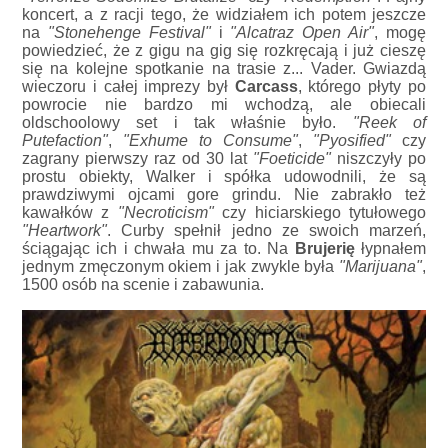
koncert, a z racji tego, że widziałem ich potem jeszcze
na
"Stonehenge Festival"
i
"Alcatraz Open Air"
, mogę
powiedzieć, że z gigu na gig się rozkręcają i już cieszę
się na kolejne spotkanie na trasie z... Vader. Gwiazdą
wieczoru i całej imprezy był
Carcass
, którego płyty po
powrocie nie bardzo mi wchodzą, ale obiecali
oldschoolowy set i tak właśnie było.
"Reek of
Putefaction"
,
"Exhume to Consume"
,
"Pyosified"
czy
zagrany pierwszy raz od 30 lat
"Foeticide"
niszczyły po
prostu obiekty, Walker i spółka udowodnili, że są
prawdziwymi ojcami gore grindu. Nie zabrakło też
kawałków z
"Necroticism"
czy hiciarskiego tytułowego
"Heartwork"
. Curby spełnił jedno ze swoich marzeń,
ściągając ich i chwała mu za to. Na
Brujerię
łypnałem
jednym zmęczonym okiem i jak zwykle była
"Marijuana"
,
1500 osób na scenie i zabawunia.