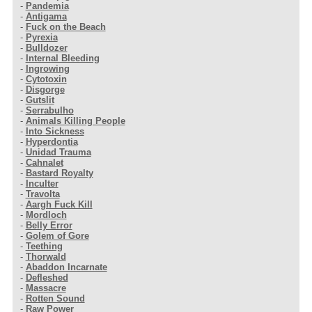
-
Pandemia
-
Antigama
-
Fuck on the Beach
-
Pyrexia
-
Bulldozer
-
Internal Bleeding
-
Ingrowing
-
Cytotoxin
-
Disgorge
-
Gutslit
-
Serrabulho
-
Animals Killing People
-
Into Sickness
-
Hyperdontia
-
Unidad Trauma
-
Cahnalet
-
Bastard Royalty
-
Inculter
-
Travolta
-
Aargh Fuck Kill
-
Mordloch
-
Belly Error
-
Golem of Gore
-
Teething
-
Thorwald
-
Abaddon Incarnate
-
Defleshed
-
Massacre
-
Rotten Sound
-
Raw Power