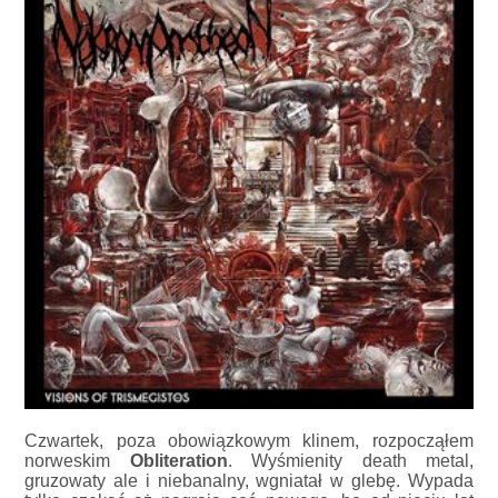
Czwartek, poza obowiązkowym klinem, rozpocząłem
norweskim
Obliteration
. Wyśmienity death metal,
gruzowaty ale i niebanalny, wgniatał w glebę. Wypada