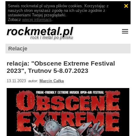
Serwis rockmetal.pl używa plików cookies. Korzystając z
naszych stron wyrażasz zgodę na ich użycie zgodnie z
ustawieniami Twojej przeglądarki.
Zobacz
więcej informacji
.
Relacje
relacja: "Obscene Extreme Festival
2023", Trutnov 5-8.07.2023
13.11.2023 autor:
Marcin Całka