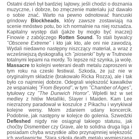
Ostatni dzień był bardziej lajtowy, jeśli chodzi o doznania
muzyczne, i dobrze, bo zmęczenie materiału już dawało
o sobie znać. Warto na pewno odnotować francuski
grindowy
Blockheads
, który zawsze zostawiają na
scenie mnóstwo potu, bo ich normalnie na niej rozsadza.
Kapitalny występ dali (jakże by mogło być inaczej)
Finowie z zabójczego
Rotten Sound
. To stali bywalcy
"Obscene Extreme"
i kto jak kto, ale oni nie zawodzą.
Wydali niedawno następny niszczący materiał, a wraz z
wcześniejszą dyskografią ich
"piosenki"
były w Trutnovie
totalnymi lepami na mordy. To lepsze niż szynka, ja wolę.
Massacre
to kolejni weterani death metalu zaproszeni w
tym roku na czeski festiwal. Szkoda, że już nie w
oryginalnym składzie (brakowało Ricka Rozza), ale i tak
było co najmniej dobrze. Odegrali większość kawałków
ze wspaniałej
"From Beyond"
, w tym
"Chamber of Ages"
,
tytułowy czy
"The Dunwich Horror"
. Wpletli też w set
medley z hitów Metalliki, Slayer i Maiden. Kam Lee
niezrażony paradował w koszulce z Pikachu i wyrykiwał
kolejne wersy. Moim zdaniem udany koncercik.
Podobnie, jak następny w kolejce do golenia. Szwedzki
Defleshed
nigdy nie osiągnął takiego statusu, jak
choćby Dismember czy Grave, ale to solidna druga liga i
posiadam chyba wszystkie albo przynajmniej większość
ich wydawnictw. Stara szkoła death metalu wymieszana