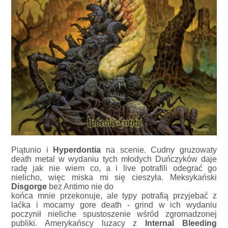
Piątunio i
Hyperdontia
na scenie. Cudny gruzowaty
death metal w wydaniu tych młodych Duńczyków daje
radę jak nie wiem co, a i live potrafili odegrać go
nielicho, więc miska mi się cieszyła. Meksykański
Disgorge
bez Antimo nie do
końca mnie przekonuje, ale typy potrafią przyjebać z
laćka i mocarny gore death - grind w ich wydaniu
poczynił nieliche spustoszenie wśród zgromadzonej
publiki. Amerykańscy luzacy z
Internal Bleeding