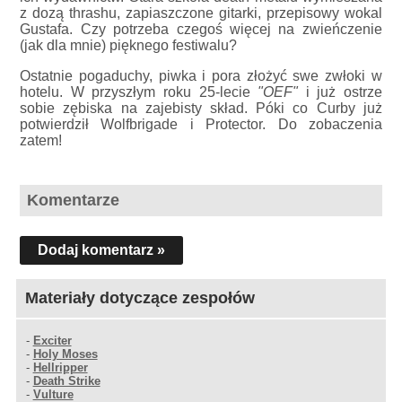
z dozą thrashu, zapiaszczone gitarki, przepisowy wokal
Gustafa. Czy potrzeba czegoś więcej na zwieńczenie
(jak dla mnie) pięknego festiwalu?
Ostatnie pogaduchy, piwka i pora złożyć swe zwłoki w
hotelu. W przyszłym roku 25-lecie
"OEF"
i już ostrze
sobie zębiska na zajebisty skład. Póki co Curby już
potwierdził Wolfbrigade i Protector. Do zobaczenia
zatem!
Komentarze
Dodaj komentarz »
Materiały dotyczące zespołów
-
Exciter
-
Holy Moses
-
Hellripper
-
Death Strike
-
Vulture