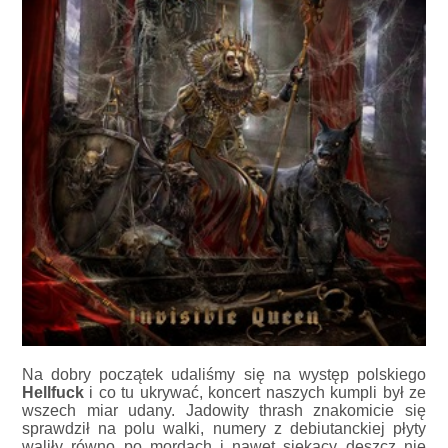
Na dobry początek udaliśmy się na występ polskiego
Hellfuck
i co tu ukrywać, koncert naszych kumpli był ze
wszech miar udany. Jadowity thrash znakomicie się
sprawdził na polu walki, numery z debiutanckiej płyty
waliły równo po mordach i nawet siekący deszcz nie