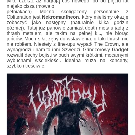
tylko czekać aż nagrają coś nowego, bo od pięciu lat
niejako cisza (mowa o
pełniakach). Mocno skoligacony personalnie z
Obliteration jest
Nekromantheon
, który mieliśmy okazję
zobaczyć jako następny (naturalnie kilka godzin
później). Tutaj już panowie zamiast death metalu jadą z
thrash metalem, ale takim na pełnej k..., nie biorąc
jeńców. Moc i siła, zęby do wstawienia, o taki thrash nic
nie robiłem. Niestety z line-upu wypadł The Crown, ale
wynagrodzili nam to inni Szwedzi. Grindcorowy
Gadget
rozwalił dechy bojisti w puch swymi krótkimi, mocarnymi
wybuchami wściekłości. Idealna muza na koncerty,
szybko i treściwie.