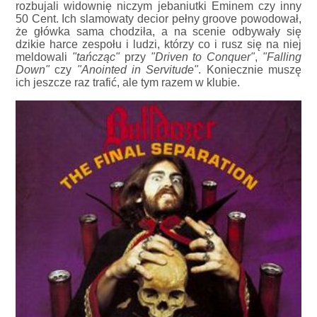
rozbujali widownię niczym jebaniutki Eminem czy inny
50 Cent. Ich slamowaty decior pełny groove powodował,
że główka sama chodziła, a na scenie odbywały się
dzikie harce zespołu i ludzi, którzy co i rusz się na niej
meldowali
"tańcząc"
przy
"Driven to Conquer"
,
"Falling
Down"
czy
"Anointed in Servitude"
. Koniecznie muszę
ich jeszcze raz trafić, ale tym razem w klubie.