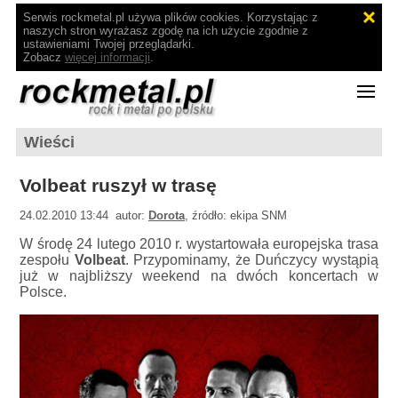
Serwis rockmetal.pl używa plików cookies. Korzystając z
naszych stron wyrażasz zgodę na ich użycie zgodnie z
ustawieniami Twojej przeglądarki.
Zobacz
więcej informacji
.
Wieści
Volbeat ruszył w trasę
24.02.2010 13:44 autor:
Dorota
, źródło: ekipa SNM
W środę 24 lutego 2010 r. wystartowała europejska trasa
zespołu
Volbeat
. Przypominamy, że Duńczycy wystąpią
już w najbliższy weekend na dwóch koncertach w
Polsce.