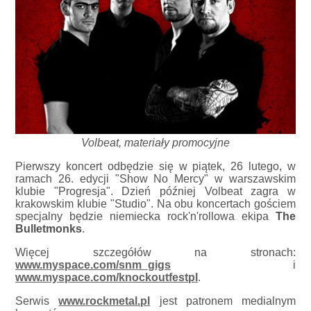
Volbeat, materiały promocyjne
Pierwszy koncert odbędzie się w piątek, 26 lutego, w
ramach 26. edycji "Show No Mercy" w warszawskim
klubie "Progresja". Dzień później Volbeat zagra w
krakowskim klubie "Studio". Na obu koncertach gościem
specjalny będzie niemiecka rock'n'rollowa ekipa
The
Bulletmonks
.
Więcej szczegółów na stronach:
www.myspace.com/snm_gigs
i
www.myspace.com/knockoutfestpl
.
Serwis
www.rockmetal.pl
jest patronem medialnym