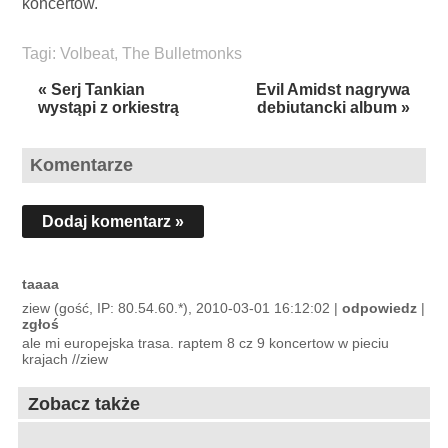
koncertów.
Tagi:
Volbeat
,
The Bulletmonks
« Serj Tankian
Evil Amidst nagrywa
wystąpi z orkiestrą
debiutancki album »
Komentarze
Dodaj komentarz »
taaaa
ziew (gość, IP: 80.54.60.*), 2010-03-01 16:12:02 |
odpowiedz
|
zgłoś
ale mi europejska trasa. raptem 8 cz 9 koncertow w pieciu
krajach //ziew
Zobacz także