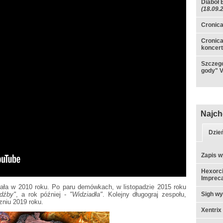
Diaboł 
(18.09.
Cronic
Cronica
koncer
Szczeg
gody" V
Najch
Dzie
Zapis w
Hexorci
Impreca
ała w 2010 roku. Po paru demówkach, w listopadzie 2015 roku
ędźby"
, a rok później -
"Widziadła"
. Kolejny długograj zespołu,
Sigh w
zniu 2019 roku.
Xentrix