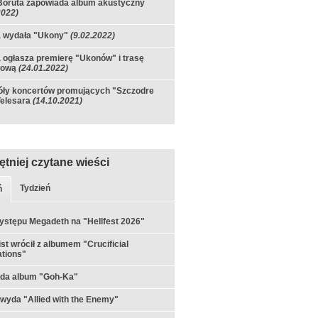
Boruta zapowiada album akustyczny
2022)
a wydała "Ukony"
(9.02.2022)
 ogłasza premierę "Ukonów" i trasę
tową
(24.01.2022)
óły koncertów promujących "Szczodre
elesara
(14.10.2021)
ętniej czytane wieści
Tydzień
ń
ystępu Megadeth na "Hellfest 2026"
st wrócił z albumem "Crucificial
tions"
yda album "Goh-Ka"
 wyda "Allied with the Enemy"