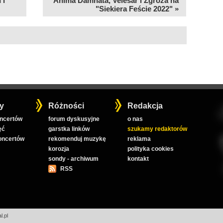
 i
Anima Damnata, Velesar i Zgroza na
"Siekiera Feście 2022" »
y
Różności
Redakcja
oncertów
forum dyskusyjne
o nas
ęć
garstka linków
szukamy redaktorów
koncertów
rekomenduj muzykę
reklama
korozja
polityka cookies
sondy - archiwum
kontakt
RSS
l.pl