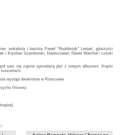
nie: wokalista i basista Paweł
"Rudobrody"
Leniart, gitarzyści
 i Krystian Szamburski, klawiszowiec Dawid Warchoł i czeski
spół sam się zajmie sprzedażą płyt z nowym albumem. Krążki
 koncertach.
ruta wystąpi dwukrotnie w Rzeszowie.
Psycho Visions)
tropine)
ne