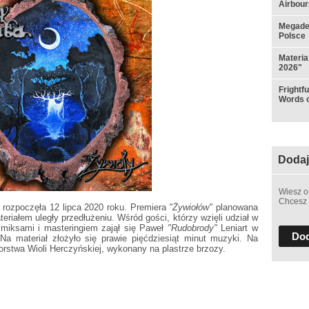
Airbou
Megadet
Polsce
Materia
2026"
Frightf
Words o
Dodaj
Wiesz o
Chcesz 
rozpoczęła 12 lipca 2020 roku. Premiera
"Żywiołów"
planowana
eriałem uległy przedłużeniu. Wśród gości, którzy wzięli udział w
, miksami i masteringiem zajął się Paweł
"Rudobrody"
Leniart w
Dod
 Na materiał złożyło się prawie pięćdziesiąt minut muzyki. Na
rstwa Wioli Herczyńskiej, wykonany na plastrze brzozy.