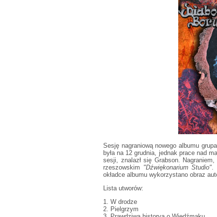
Sesję nagraniową nowego albumu grupa 
była na 12 grudnia, jednak prace nad mat
sesji, znalazł się Grabson. Nagraniem
rzeszowskim
"Dźwiękonarium Studio"
.
okładce albumu wykorzystano obraz auto
Lista utworów:
1. W drodze
2. Pielgrzym
3. Prawdziwa historya o Wiedźmaku