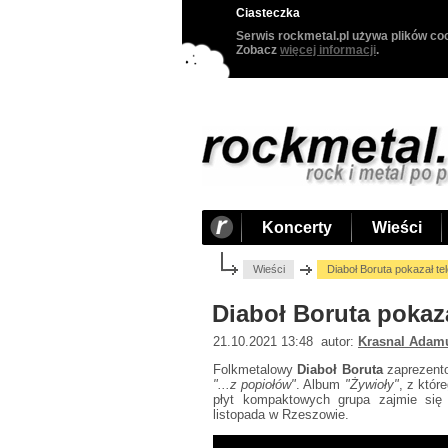
Ciasteczka
Serwis rockmetal.pl używa plików coo
Zobacz
więcej informacji
.
Koncerty
Wieści
Wieści
Diaboł Boruta pokazał tel
Diaboł Boruta pokaza
21.10.2021 13:48 autor:
Krasnal Adam
Folkmetalowy
Diaboł Boruta
zaprezento
"...z popiołów"
. Album
"Żywioły"
, z któr
płyt kompaktowych grupa zajmie się 
listopada w Rzeszowie.