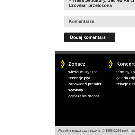
« Trasa Sepultury, Sacred Reich
Crowbar przełożona
Komentarze
Dodaj komentarz »
Zobacz
Koncert
wieści muzyczne
terminy k
recenzje płyt
galeria zdj
zapowiedzi premier
relacje z 
wywiady
ogłoszenia drobne
Wszelkie prawa zastrzeżone, © 1996-2026 rockmeta