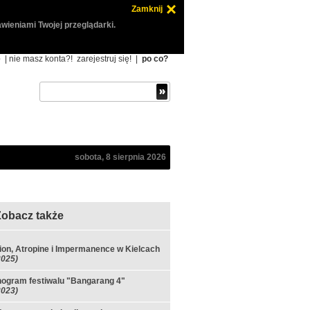
Zamknij
wieniami Twojej przeglądarki.
ę
| nie masz konta?!
zarejestruj się!
|
po co?
sobota, 8 sierpnia 2026
Zobacz także
ion, Atropine i Impermanence w Kielcach
2025)
ogram festiwalu "Bangarang 4"
2023)