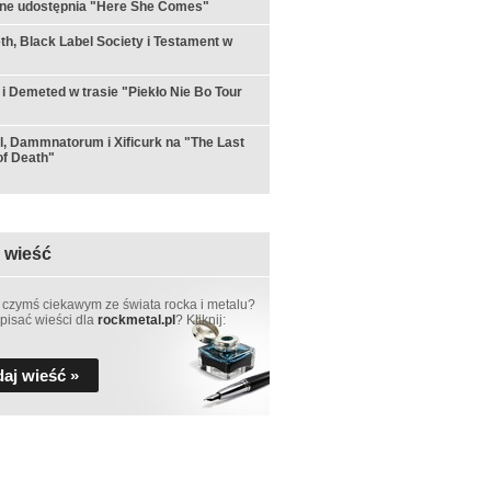
rne udostępnia "Here She Comes"
h, Black Label Society i Testament w
 i Demeted w trasie "Piekło Nie Bo Tour
ul, Dammnatorum i Xificurk na "The Last
f Death"
 wieść
 czymś ciekawym ze świata rocka i metalu?
pisać wieści dla
rockmetal.pl
? Kliknij:
aj wieść »