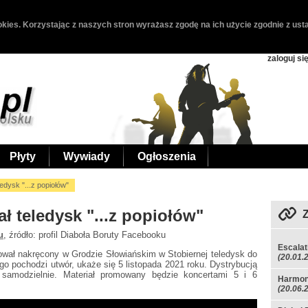
kies. Korzystając z naszych stron wyrażasz zgodę na ich użycie zgodnie z usta
zaloguj si
Płyty
Wywiady
Ogłoszenia
edysk "...z popiołów"
ł teledysk "...z popiołów"
u
, źródło: profil Diaboła Boruty Facebooku
Escalat
wał nakręcony w Grodzie Słowiańskim w Stobiernej teledysk do
(20.01.
ego pochodzi utwór, ukaże się 5 listopada 2021 roku. Dystrybucją
samodzielnie. Materiał promowany będzie koncertami 5 i 6
Harmon
(20.06.