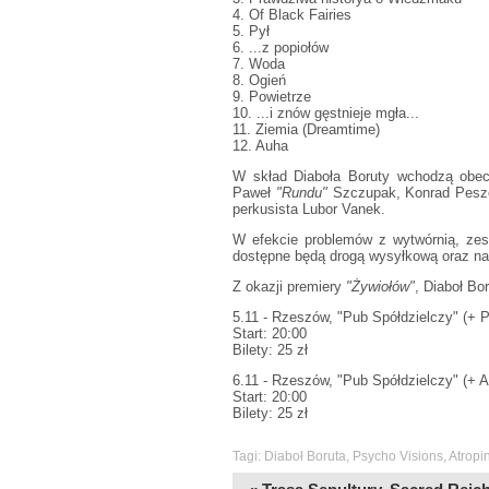
4. Of Black Fairies
5. Pył
6. ...z popiołów
7. Woda
8. Ogień
9. Powietrze
10. ...i znów gęstnieje mgła...
11. Ziemia (Dreamtime)
12. Auha
W skład Diaboła Boruty wchodzą obec
Paweł
"Rundu"
Szczupak, Konrad Peszek
perkusista Lubor Vanek.
W efekcie problemów z wytwórnią, ze
dostępne będą drogą wysyłkową oraz na
Z okazji premiery
"Żywiołów"
, Diaboł Bo
5.11 - Rzeszów, "Pub Spółdzielczy" (+ 
Start: 20:00
Bilety: 25 zł
6.11 - Rzeszów, "Pub Spółdzielczy" (+ A
Start: 20:00
Bilety: 25 zł
Tagi:
Diaboł Boruta
,
Psycho Visions
,
Atropi