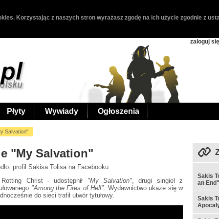
kies. Korzystając z naszych stron wyrażasz zgodę na ich użycie zgodnie z usta
zaloguj si
Płyty
Wywiady
Ogłoszenia
y Salvation"
je "My Salvation"
ódło: profil Sakisa Tolisa na Facebooku
Sakis T
 Rotting Christ - udostępnił
"My Salvation"
, drugi singiel z
an End
tułowanego
"Among the Fires of Hell"
. Wydawnictwo ukaże się w
ocześnie do sieci trafił utwór tytułowy.
Sakis T
Apocaly