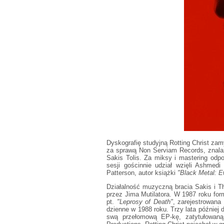
Dyskografię studyjną Rotting Christ z
za sprawą Non Serviam Records, znalazł
Sakis Tolis. Za miksy i mastering od
sesji gościnnie udział wzięli Ashmedi
Patterson, autor książki
"Black Metal: E
Działalność muzyczną bracia Sakis i T
przez Jima Mutilatora. W 1987 roku for
pt.
"Leprosy of Death"
, zarejestrowana
dzienne w 1988 roku. Trzy lata później
swą przełomową EP-kę, zatytułowa