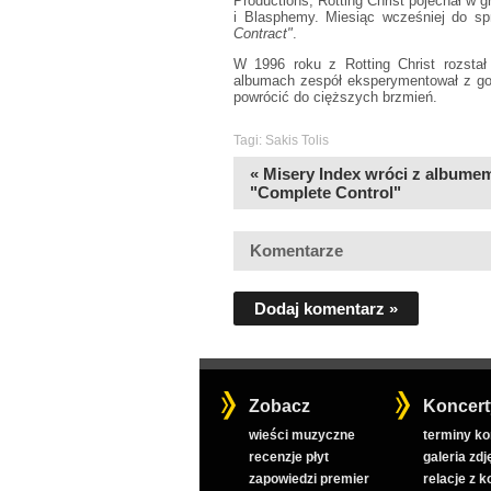
Productions, Rotting Christ pojechał w 
i Blasphemy. Miesiąc wcześniej do spr
Contract"
.
W 1996 roku z Rotting Christ rozstał 
albumach zespół eksperymentował z go
powrócić do cięższych brzmień.
Tagi:
Sakis Tolis
« Misery Index wróci z albume
"Complete Control"
Komentarze
Dodaj komentarz »
Zobacz
Koncert
wieści muzyczne
terminy k
recenzje płyt
galeria zdj
zapowiedzi premier
relacje z 