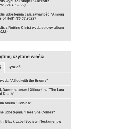
olis wypuścił singiel "Ancestral
rs"
(24.10.2022)
olis udostępnia całą zawartość "Among
s of Hell"
(25.03.2022)
olis z Rotting Christ wyda solowy album
2022)
ętniej czytane wieści
Tydzień
ń
 wyda "Allied with the Enemy"
ul, Dammnatorum i Xificurk na "The Last
f Death"
yda album "Goh-Ka"
rne udostępnia "Here She Comes"
h, Black Label Society i Testament w