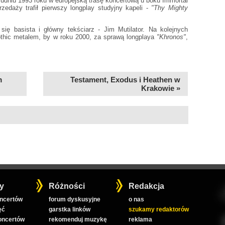
grudniu 1993 roku w europejską trasę koncertową u boku Immortal
zedaży trafił pierwszy longplay studyjny kapeli -
"Thy Mighty
się basista i główny tekściarz - Jim Mutilator. Na kolejnych
thic metalem, by w roku 2000, za sprawą longplaya
"Khronos"
,
m
Testament, Exodus i Heathen w
Krakowie »
y
Różności
Redakcja
oncertów
forum dyskusyjne
o nas
ęć
garstka linków
szukamy redaktorów
koncertów
rekomenduj muzykę
reklama