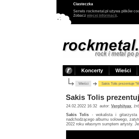
Ciasteczka
Serwis rockmetal.pl używa plików coo
Zobacz
więcej informacji
.
Koncerty
Wieści
Wieści
Sakis Tolis prezentuje "M
Sakis Tolis prezentu
24.02.2022 16:32 autor:
Verghityax
, źr
Sakis Tolis
- wokalista i gitarzysta
nadchodzącego albumu solowego, zaty
2022 roku własnym sumptem artysty. Jedn