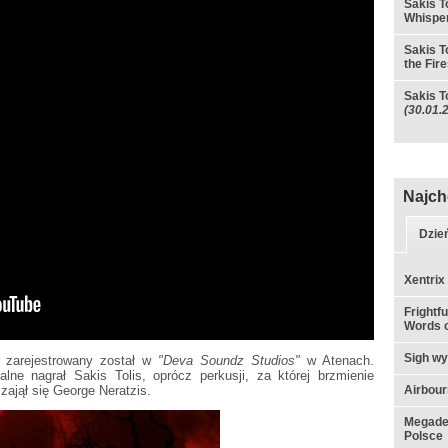
Sakis T
Whispe
Sakis T
the Fire
Sakis T
(30.01.
Najch
Dzie
Xentrix
Frightf
Words o
Sigh w
zarejestrowany został w
"Deva Soundz Studios"
w Atenach.
alne nagrał Sakis Tolis, oprócz perkusji, za której brzmienie
zajął się George Neratzis.
Airbou
Megadet
Polsce