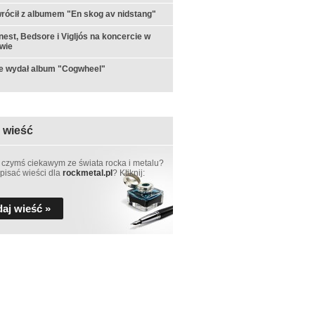
rócił z albumem "En skog av nidstang"
est, Bedsore i Vigljós na koncercie w
wie
e wydał album "Cogwheel"
 wieść
 czymś ciekawym ze świata rocka i metalu?
pisać wieści dla
rockmetal.pl
? Kliknij:
aj wieść »