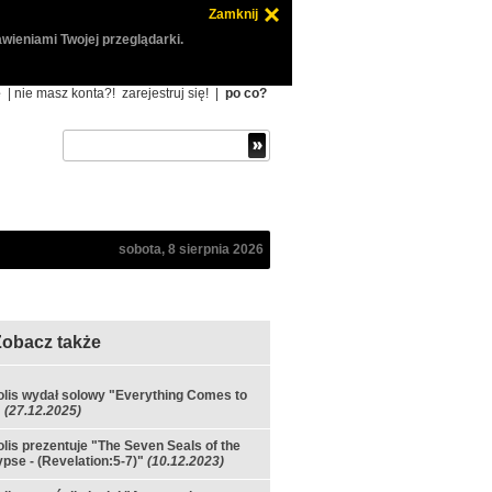
Zamknij
wieniami Twojej przeglądarki.
ę
| nie masz konta?!
zarejestruj się!
|
po co?
sobota, 8 sierpnia 2026
Zobacz także
olis wydał solowy "Everything Comes to
"
(27.12.2025)
olis prezentuje "The Seven Seals of the
pse - (Revelation:5-7)"
(10.12.2023)