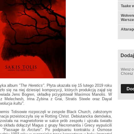
Taake w
Wolvenn
Warsza
Altarag
Dodaj
Wiesz o
Chcesz 
amyka album
"The Heretics"
. Płyta ukazała się 15 lutego 2019 roku
Dod
o się na niej dziesięć kompozycji, których produkcją zajął się
powiada Jens Bogren, okładkę przygotował Maximos Manolis. W
 z Melechesh, Irina Zybina z Grai, Stratis Steele oraz Dayal
wolucja kultu"
.
hemis Tolisowie rozpoczęli w zespole Black Church, założonym
macja przeistoczyła się w Rotting Christ. Debiutancka demówka,
 została na magnetofonie w salce prób zespołu i ujrzała światło
 do składu dołączył Magus z grupy Necromantia i Grecy wypuścili
ną
"Passage to Arcturo"
. Po podpisaniu kontraktu z Osmose