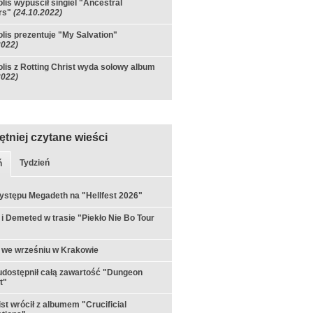
olis wypuścił singiel "Ancestral
rs"
(24.10.2022)
olis prezentuje "My Salvation"
2022)
olis z Rotting Christ wyda solowy album
2022)
ętniej czytane wieści
Tydzień
ń
ystępu Megadeth na "Hellfest 2026"
 i Demeted w trasie "Piekło Nie Bo Tour
 we wrześniu w Krakowie
udostępnił całą zawartość "Dungeon
t"
st wrócił z albumem "Crucificial