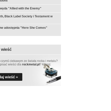
tions"
 wyda "Allied with the Enemy"
h, Black Label Society i Testament w
rne udostępnia "Here She Comes"
 wieść
 czymś ciekawym ze świata rocka i metalu?
pisać wieści dla
rockmetal.pl
? Kliknij:
aj wieść »