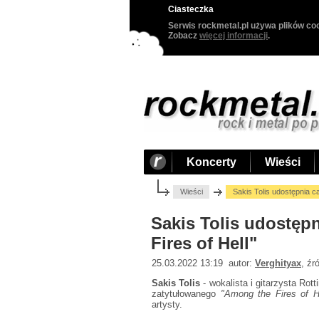
Ciasteczka
Serwis rockmetal.pl używa plików coo
Zobacz
więcej informacji
.
Koncerty
Wieści
Wieści
Sakis Tolis udostępnia c
Sakis Tolis udostęp
Fires of Hell"
25.03.2022 13:19 autor:
Verghityax
, źr
Sakis Tolis
- wokalista i gitarzysta Rot
zatytułowanego
"Among the Fires of H
artysty.