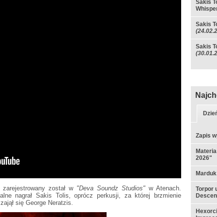
Sakis T
Whispe
Sakis T
(24.02.
Sakis T
(30.01.
Najch
Dzie
Zapis w
Materia
2026"
Marduk
"
zarejestrowany został w
"Deva Soundz Studios"
w Atenach.
Torpor 
alne nagrał Sakis Tolis, oprócz perkusji, za której brzmienie
Descen
zajął się George Neratzis.
Hexorci