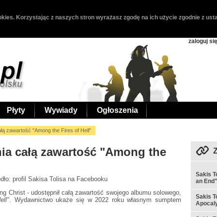
kies. Korzystając z naszych stron wyrażasz zgodę na ich użycie zgodnie z usta
zaloguj si
Płyty
Wywiady
Ogłoszenia
ałą zawartość "Among the Fires of Hell"
nia całą zawartość "Among the
Sakis T
ódło: profil Sakisa Tolisa na Facebooku
an End
ting Christ - udostępnił całą zawartość swojego albumu solowego,
Sakis T
ell"
. Wydawnictwo ukaże się w 2022 roku własnym sumptem
Apocaly