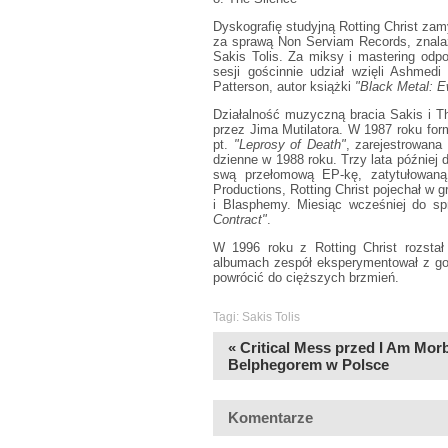
Dyskografię studyjną Rotting Christ z
za sprawą Non Serviam Records, znalazł
Sakis Tolis. Za miksy i mastering od
sesji gościnnie udział wzięli Ashmedi
Patterson, autor książki
"Black Metal: E
Działalność muzyczną bracia Sakis i T
przez Jima Mutilatora. W 1987 roku for
pt.
"Leprosy of Death"
, zarejestrowana
dzienne w 1988 roku. Trzy lata później
swą przełomową EP-kę, zatytułowa
Productions, Rotting Christ pojechał w 
i Blasphemy. Miesiąc wcześniej do sprz
Contract"
.
W 1996 roku z Rotting Christ rozstał 
albumach zespół eksperymentował z go
powrócić do cięższych brzmień.
Tagi:
Sakis Tolis
« Critical Mess przed I Am Morb
Belphegorem w Polsce
Komentarze