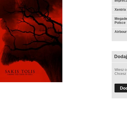
Impreca
Xentrix
Megadet
Polsce
Airbou
Dodaj
Wiesz o
Chcesz 
Dod