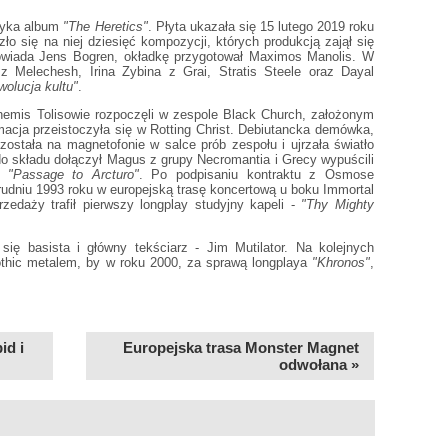
amyka album
"The Heretics"
. Płyta ukazała się 15 lutego 2019 roku
o się na niej dziesięć kompozycji, których produkcją zajął się
powiada Jens Bogren, okładkę przygotował Maximos Manolis. W
 z Melechesh, Irina Zybina z Grai, Stratis Steele oraz Dayal
wolucja kultu"
.
hemis Tolisowie rozpoczęli w zespole Black Church, założonym
macja przeistoczyła się w Rotting Christ. Debiutancka demówka,
 została na magnetofonie w salce prób zespołu i ujrzała światło
 do składu dołączył Magus z grupy Necromantia i Grecy wypuścili
ną
"Passage to Arcturo"
. Po podpisaniu kontraktu z Osmose
grudniu 1993 roku w europejską trasę koncertową u boku Immortal
edaży trafił pierwszy longplay studyjny kapeli -
"Thy Mighty
się basista i główny tekściarz - Jim Mutilator. Na kolejnych
thic metalem, by w roku 2000, za sprawą longplaya
"Khronos"
,
id i
Europejska trasa Monster Magnet
odwołana »