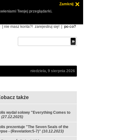
Zamknij
wieniami Twojej przeglądarki.
ę
| nie masz konta?!
zarejestruj się!
|
po co?
niedziela, 9 sierpnia 2026
Zobacz także
olis wydał solowy "Everything Comes to
"
(27.12.2025)
olis prezentuje "The Seven Seals of the
pse - (Revelation:5-7)"
(10.12.2023)