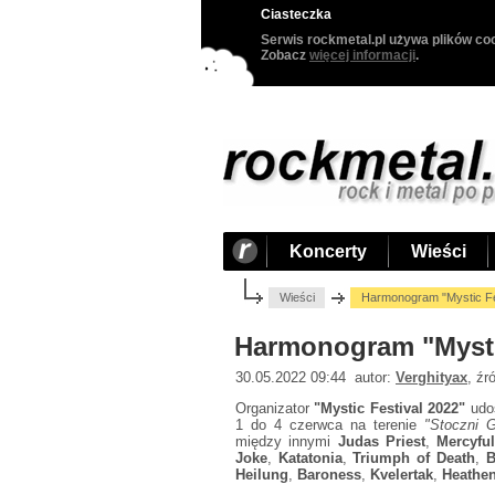
Ciasteczka
Serwis rockmetal.pl używa plików coo
Zobacz
więcej informacji
.
Koncerty
Wieści
Wieści
Harmonogram "Mystic Fe
Harmonogram "Mystic
30.05.2022 09:44 autor:
Verghityax
, źr
Organizator
"Mystic Festival 2022"
udo
1 do 4 czerwca na terenie
"Stoczni G
między innymi
Judas Priest
,
Mercyfu
Joke
,
Katatonia
,
Triumph of Death
,
B
Heilung
,
Baroness
,
Kvelertak
,
Heathe