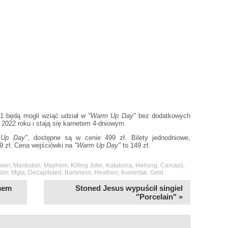
1 będą mogli wziąć udział w
"Warm Up Day"
bez dodatkowych
2022 roku i stają się karnetem 4-dniowym.
Up Day"
, dostępne są w cenie 499 zł. Bilety jednodniowe,
99 zł. Cena wejściówki na
"Warm Up Day"
to 149 zł.
xon
,
Mastodon
,
Mayhem
,
Killing Joke
,
Katatonia
,
Heilung
,
Carcass
,
der
,
Mgła
,
Decapitated
,
Baroness
,
Heathen
,
Kvelertak
,
Gold
umem
Stoned Jesus wypuścił singiel
"Porcelain" »