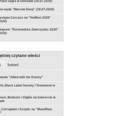
riest zagra w Ostrawie
(20.07.2026)
on wyda "Marrow Deep"
(18.07.2026)
ystępu Carcass na "Hellfest 2026"
2026)
ogram "Rockowiska Zwierzyniec 2026"
2026)
ętniej czytane wieści
Tydzień
ń
 wyda "Allied with the Enemy"
h, Black Label Society i Testament w
est, Bedsore i Vigljós na koncercie w
wie
 Corruption i Sceptic na "MoonRise
l"