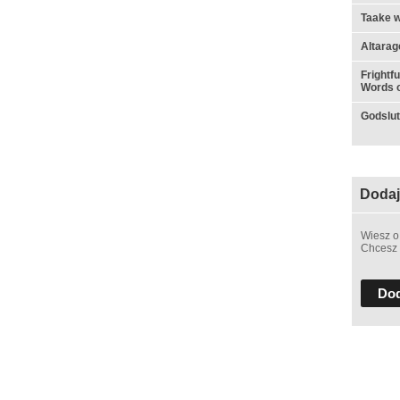
Taake w
Altarag
Frightf
Words o
Godslut 
Dodaj
Wiesz o
Chcesz 
Dod