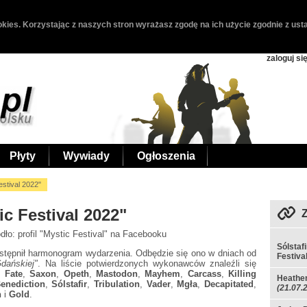
kies. Korzystając z naszych stron wyrażasz zgodę na ich użycie zgodnie z usta
zaloguj si
Płyty
Wywiady
Ogłoszenia
stival 2022"
 Festival 2022"
ódło: profil "Mystic Festival" na Facebooku
Sólstaf
stępnił harmonogram wydarzenia. Odbędzie się ono w dniach od
Festiva
dańskiej"
. Na liście potwierdzonych wykonawców znaleźli się
l Fate
,
Saxon
,
Opeth
,
Mastodon
,
Mayhem
,
Carcass
,
Killing
Heathen
enediction
,
Sólstafir
,
Tribulation
,
Vader
,
Mgła
,
Decapitated
,
(21.07.
n
i
Gold
.