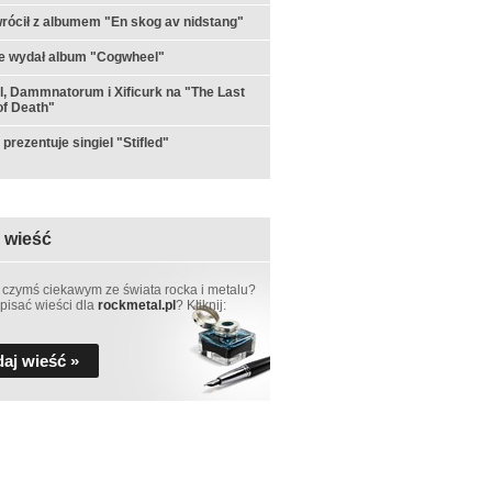
rócił z albumem "En skog av nidstang"
e wydał album "Cogwheel"
ul, Dammnatorum i Xificurk na "The Last
f Death"
prezentuje singiel "Stifled"
 wieść
 czymś ciekawym ze świata rocka i metalu?
pisać wieści dla
rockmetal.pl
? Kliknij:
aj wieść »