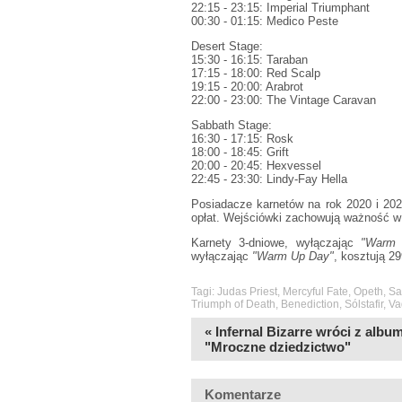
22:15 - 23:15: Imperial Triumphant
00:30 - 01:15: Medico Peste
Desert Stage:
15:30 - 16:15: Taraban
17:15 - 18:00: Red Scalp
19:15 - 20:00: Arabrot
22:00 - 23:00: The Vintage Caravan
Sabbath Stage:
16:30 - 17:15: Rosk
18:00 - 18:45: Grift
20:00 - 20:45: Hexvessel
22:45 - 23:30: Lindy-Fay Hella
Posiadacze karnetów na rok 2020 i 202
opłat. Wejściówki zachowują ważność w 
Karnety 3-dniowe, wyłączając
"Warm 
wyłączając
"Warm Up Day"
, kosztują 2
Tagi:
Judas Priest
,
Mercyful Fate
,
Opeth
,
Sa
Triumph of Death
,
Benediction
,
Sólstafir
,
Va
« Infernal Bizarre wróci z alb
"Mroczne dziedzictwo"
Komentarze