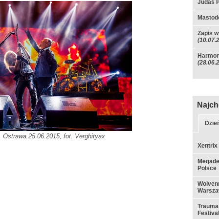
Judas P
Mastod
Zapis w
(10.07.
Harmon
(28.06.
Najch
Dzie
, Ostrawa 25.06.2015, fot. Verghityax
Xentrix
Megadet
Polsce
Wolvenn
Warsza
Trauma,
Festiva