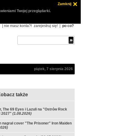
Zamknij
wieniami Twojej przeglądarki.
ę
| nie masz konta?!
zarejestruj się!
|
po co?
piątek, 7 sierpnia 2026
Zobacz także
ir, The 69 Eyes i Lazuli na "Ostrów Rock
l 2027"
(1.08.2026)
 nagrał cover "The Prisoner" Iron Maiden
2026)