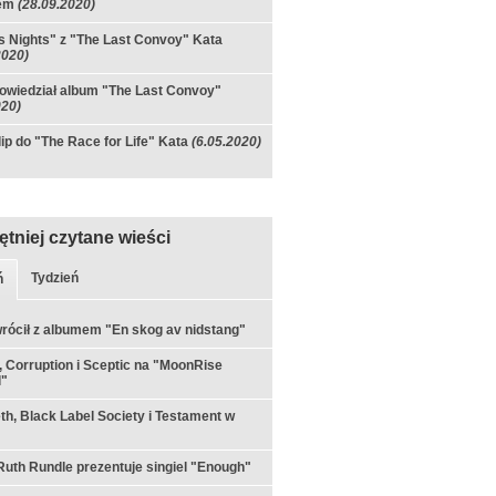
em
(28.09.2020)
s Nights" z "The Last Convoy" Kata
2020)
owiedział album "The Last Convoy"
020)
ip do "The Race for Life" Kata
(6.05.2020)
ętniej czytane wieści
Tydzień
ń
rócił z albumem "En skog av nidstang"
 Corruption i Sceptic na "MoonRise
l"
h, Black Label Society i Testament w
th Rundle prezentuje singiel "Enough"