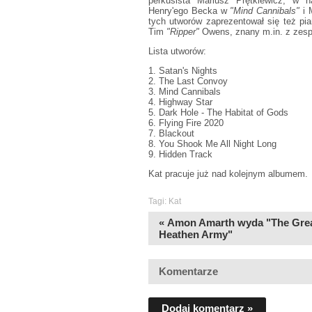
perkusista Mariusz Prętkiewicz, w 
Henry'ego Becka w
"Mind Cannibals"
i 
tych utworów zaprezentował się też p
Tim
"Ripper"
Owens, znany m.in. z zespo
Lista utworów:
1. Satan's Nights
2. The Last Convoy
3. Mind Cannibals
4. Highway Star
5. Dark Hole - The Habitat of Gods
6. Flying Fire 2020
7. Blackout
8. You Shook Me All Night Long
9. Hidden Track
Kat pracuje już nad kolejnym albumem.
Tagi:
Kat
« Amon Amarth wyda "The Gre
Heathen Army"
Komentarze
Dodaj komentarz »