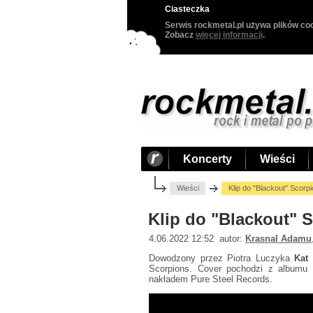
Ciasteczka
Serwis rockmetal.pl używa plików coo
Zobacz
więcej informacji
.
Koncerty
Wieści
Wieści
Klip do "Blackout" Scor
Klip do "Blackout" 
4.06.2022 12:52 autor:
Krasnal Adamu
Dowodzony przez Piotra Luczyka
Kat
o
Scorpions. Cover pochodzi z albumu
nakładem Pure Steel Records.