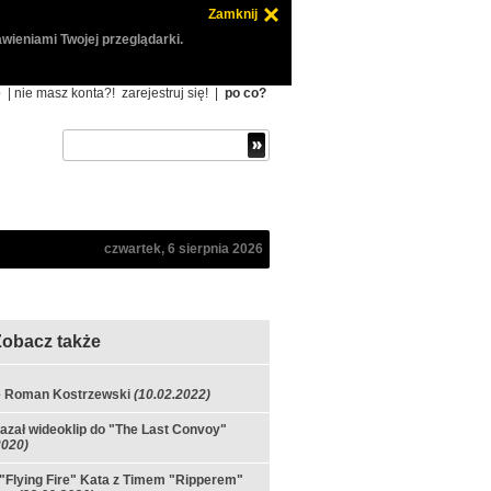
Zamknij
wieniami Twojej przeglądarki.
ę
| nie masz konta?!
zarejestruj się!
|
po co?
czwartek, 6 sierpnia 2026
Zobacz także
e Roman Kostrzewski
(10.02.2022)
azał wideoklip do "The Last Convoy"
2020)
"Flying Fire" Kata z Timem "Ripperem"