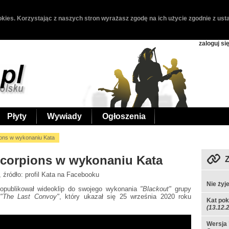
kies. Korzystając z naszych stron wyrażasz zgodę na ich użycie zgodnie z usta
zaloguj si
Płyty
Wywiady
Ogłoszenia
pions w wykonaniu Kata
Scorpions w wykonaniu Kata
, źródło: profil Kata na Facebooku
Nie żyj
publikował wideoklip do swojego wykonania
"Blackout"
grupy
"The Last Convoy"
, który ukazał się 25 września 2020 roku
Kat pok
(13.12.
Wersja 