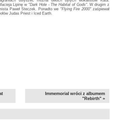
nagraniach usłyszeć można dwóch byłych wokalistów Kata:
Macieja Lipinę w
"Dark Hole - The Habitat of Gods"
. W drugim z
ianista Paweł Steczek. Ponadto we
"Flying Fire 2000"
zaśpiewał
łów Judas Priest i Iced Earth.
at
Immemorial wróci z albumem
"Rebirth" »