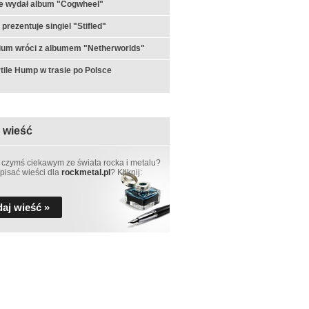
e wydał album "Cogwheel"
prezentuje singiel "Stifled"
ium wróci z albumem "Netherworlds"
ertile Hump w trasie po Polsce
 wieść
 czymś ciekawym ze świata rocka i metalu?
pisać wieści dla
rockmetal.pl
? Kliknij:
aj wieść »