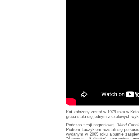
Kat założony został w 1979 roku w Kat
grupa stała się jednym z czołowych wy
Podczas sesji nagraniowej
"Mind Canni
Piotrem Luczykiem rozstali się perkusi
wydanym w 2005 roku albumie zaśpiewa
"Acoustic - 8 filmów"
, zawierający no