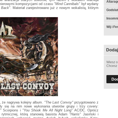
Altarag
emierowymi kompozycjami od czasu
"Mind Cannibals"
był wydany
g Back"
. Materiał zarejestrowano już z nowym wokalistą, którym
Godslut 
Insomn
Wij i F
Dodaj
Wiesz o
Chcesz 
Dod
, że nagrywa kolejny album.
"The Last Convoy"
przygotowano z
azły się na nim nowe wykonania utworów grupy i trzy covery:
"
Scorpions i
"You Shook Me All Night Long"
AC/DC. Oprócz
i rytmicznej, którą stanowią basista Adam
"Harris"
Jasiński i