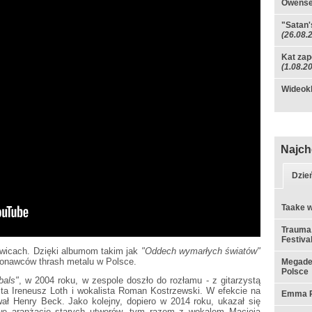
Owens
"Satan'
(26.08.
Kat zap
(1.08.2
Wideokl
Najch
Dzie
Taake w
Trauma,
Festiva
owicach. Dzięki albumom takim jak
"Oddech wymarłych światów"
konawców thrash metalu w Polsce.
Megadet
Polsce
bals"
, w 2004 roku, w zespole doszło do rozłamu - z gitarzystą
sta Ireneusz Loth i wokalista Roman Kostrzewski. W efekcie na
Emma Ru
ł Henry Beck. Jako kolejny, dopiero w 2014 roku, ukazał się
we aranżacje starych utworów, tym razem z wokalem Macieja