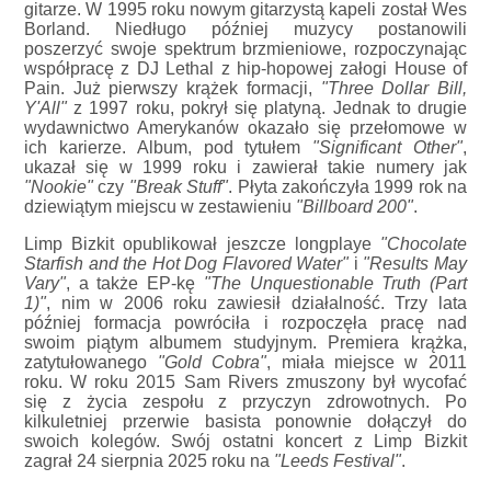
gitarze. W 1995 roku nowym gitarzystą kapeli został Wes
Borland. Niedługo później muzycy postanowili
poszerzyć swoje spektrum brzmieniowe, rozpoczynając
współpracę z DJ Lethal z hip-hopowej załogi House of
Pain. Już pierwszy krążek formacji,
"Three Dollar Bill,
Y'All"
z 1997 roku, pokrył się platyną. Jednak to drugie
wydawnictwo Amerykanów okazało się przełomowe w
ich karierze. Album, pod tytułem
"Significant Other"
,
ukazał się w 1999 roku i zawierał takie numery jak
"Nookie"
czy
"Break Stuff"
. Płyta zakończyła 1999 rok na
dziewiątym miejscu w zestawieniu
"Billboard 200"
.
Limp Bizkit opublikował jeszcze longplaye
"Chocolate
Starfish and the Hot Dog Flavored Water"
i
"Results May
Vary"
, a także EP-kę
"The Unquestionable Truth (Part
1)"
, nim w 2006 roku zawiesił działalność. Trzy lata
później formacja powróciła i rozpoczęła pracę nad
swoim piątym albumem studyjnym. Premiera krążka,
zatytułowanego
"Gold Cobra"
, miała miejsce w 2011
roku. W roku 2015 Sam Rivers zmuszony był wycofać
się z życia zespołu z przyczyn zdrowotnych. Po
kilkuletniej przerwie basista ponownie dołączył do
swoich kolegów. Swój ostatni koncert z Limp Bizkit
zagrał 24 sierpnia 2025 roku na
"Leeds Festival"
.