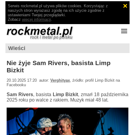
Serwis rockmetal.pl używa plików cookies. Korzystając z
naszych stron wyrażasz zgodę na ich użycie zgodnie z
ustawieniami Twojej przeglądarki.
Zobacz
więcej informacji
.
Wieści
Nie żyje Sam Rivers, basista Limp
Bizkit
20.10.2025 17:20 autor:
Verghityax
, źródło: profil Limp Bizkit na
Facebooku
Sam Rivers
, basista
Limp Bizkit
, zmarł 18 października
2025 roku po walce z rakiem. Muzyk miał 48 lat.