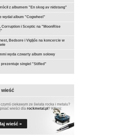
rócił z albumem "En skog av nidstang"
e wydał album "Cogwheel"
 Corruption i Sceptic na "MoonRise
l"
est, Bedsore i Vigljós na koncercie w
wie
ommi wyda czwarty album solowy
prezentuje singiel "Stifled"
 wieść
 czymś ciekawym ze świata rocka i metalu?
pisać wieści dla
rockmetal.pl
? Kliknij:
aj wieść »