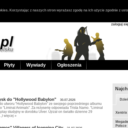
kies. Korzystając z naszych stron wyrażasz zgodę na ich użycie zgodnie z usta
zaloguj si
Płyty
Wywiady
Ogłoszenia
Najch
dysk do "Hollywood Babylon"
Dzie
30.07.2026
 do utworu "Hollywood Babylon" ze swojego poprzedniego albumu
o "Liminal Animals". Za reżyserię odpowiada Trista Namo. "Liminal
gplay studyjny w dorobku Ulver. Ujrzał on światło dzienne 29
Xentrix
..)
więcej »
Megadet
Polsce
mos" Villagers of Ioannina City
21.07.2026