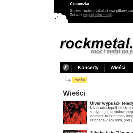
Ciasteczka
Serwis rockmetal.pl używa plików coo
Zobacz
więcej informacji
.
Koncerty
Wieści
Wieści
Wieści
Ulver wypuścił tele
Ulver
udostępnił teledysk
studyjnego, zatytułowaneg
Animals" to czternasty lon
listopada 2024 roku, pod
(.
Teledysk do "Vencere