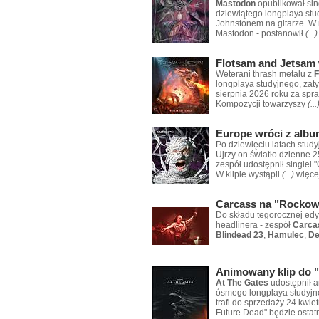
Mastodon
opublikował sin
dziewiątego longplaya stu
Johnstonem na gitarze. W m
Mastodon - postanowił
(...)
Flotsam and Jetsam 
Weterani thrash metalu z
F
longplaya studyjnego, zaty
sierpnia 2026 roku za spra
Kompozycji towarzyszy
(...
Europe wróci z alb
Po dziewięciu latach stud
Ujrzy on światło dzienne 
zespół udostępnił singiel 
W klipie wystąpił
(...)
więce
Carcass na "Rockow
Do składu tegorocznej edy
headlinera - zespół
Carca
Blindead 23
,
Hamulec
,
De
Animowany klip do "
At The Gates
udostępnił 
ósmego longplaya studyjn
trafi do sprzedaży 24 kwi
Future Dead" będzie osta