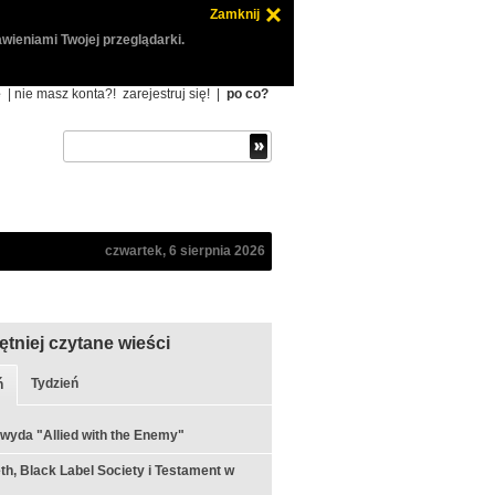
Zamknij
wieniami Twojej przeglądarki.
ę
| nie masz konta?!
zarejestruj się!
|
po co?
czwartek, 6 sierpnia 2026
ętniej czytane wieści
Tydzień
ń
 wyda "Allied with the Enemy"
h, Black Label Society i Testament w