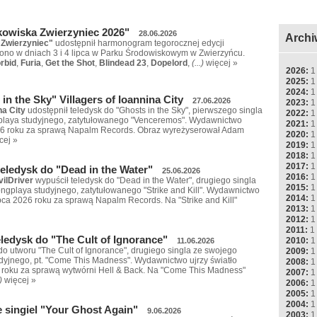
wiska Zwierzyniec 2026"
28.06.2026
Archi
Zwierzyniec"
udostępnił harmonogram tegorocznej edycji
ono w dniach 3 i 4 lipca w Parku Środowiskowym w Zwierzyńcu.
rbid
,
Furia
,
Get the Shot
,
Blindead 23
,
Dopelord
,
(...)
więcej »
2026:
1
2025:
1
2024:
1
in the Sky" Villagers of Ioannina City
27.06.2026
2023:
1
na City
udostępnił teledysk do "Ghosts in the Sky", pierwszego singla
2022:
1
gplaya studyjnego, zatytułowanego "Venceremos". Wydawnictwo
2021:
1
26 roku za sprawą Napalm Records. Obraz wyreżyserował Adam
2020:
1
cej »
2019:
1
2018:
1
2017:
1
teledysk do "Dead in the Water"
25.06.2026
2016:
1
ilDriver
wypuścił teledysk do "Dead in the Water", drugiego singla
2015:
1
ngplaya studyjnego, zatytułowanego "Strike and Kill". Wydawnictwo
2014:
1
ipca 2026 roku za sprawą Napalm Records. Na "Strike and Kill"
2013:
1
2012:
1
2011:
1
ledysk do "The Cult of Ignorance"
2010:
1
11.06.2026
do utworu "The Cult of Ignorance", drugiego singla ze swojego
2009:
1
yjnego, pt. "Come This Madness". Wydawnictwo ujrzy światło
2008:
1
 roku za sprawą wytwórni Hell & Back. Na "Come This Madness"
2007:
1
)
więcej »
2006:
1
2005:
1
2004:
1
 singiel "Your Ghost Again"
9.06.2026
2003:
1