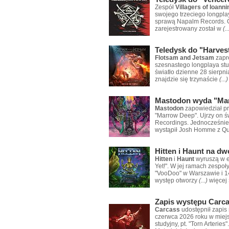
Zespół
Villagers of Ioann
swojego trzeciego longpla
sprawą Napalm Records. O
zarejestrowany został w
(..
Teledysk do "Harves
Flotsam and Jetsam
zapr
szesnastego longplaya stu
światło dzienne 28 sierpn
znajdzie się trzynaście
(...)
Mastodon wyda "Ma
Mastodon
zapowiedział pr
"Marrow Deep". Ujrzy on ś
Recordings. Jednocześnie 
wystąpił Josh Homme z 
Hitten i Haunt na d
Hitten
i
Haunt
wyruszą w eu
Yet!". W jej ramach zespoł
"VooDoo" w Warszawie i 1
występ otworzy
(...)
więcej
Zapis występu Carcas
Carcass
udostępnił zapis
czerwca 2026 roku w miej
studyjny, pt. "Torn Arterie