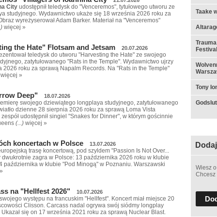
ina City
udostępnił teledysk do "Venceremos", tytułowego utworu ze
Taake w
ya studyjnego. Wydawnictwo ukaże się 18 września 2026 roku za
braz wyreżyserował Adam Barker. Materiał na "Venceremos"
Altarag
.)
więcej »
Trauma,
ting the Hate" Flotsam and Jetsam
20.07.2026
Festiva
ezentował teledysk do utworu "Harvesting the Hate" ze swojego
dyjnego, zatytułowanego "Rats in the Temple". Wydawnictwo ujrzy
Wolvenn
ia 2026 roku za sprawą Napalm Records. Na "Rats in the Temple"
Warsza
więcej »
Tony I
rrow Deep"
18.07.2026
Godslut 
emierę swojego dziewiątego longplaya studyjnego, zatytułowanego
wiatło dzienne 28 sierpnia 2026 roku za sprawą Loma Vista
zespół udostępnił singiel "Snakes for Dinner", w którym gościnnie
Queens
(...)
więcej »
wóch koncertach w Polsce
Dodaj
13.07.2026
ropejską trasę koncertową, pod szyldem "Passion Is Not Over...
y dwukrotnie zagra w Polsce: 13 października 2026 roku w klubie
4 października w klubie "Pod Minogą" w Poznaniu. Warszawski
Wiesz o
 »
Chcesz 
s na "Hellfest 2026"
10.07.2026
Dod
 swojego występu na francuskim "Hellfest". Koncert miał miejsce 20
scowości Clisson. Carcass nadal ogrywa swój siódmy longplay
s". Ukazał się on 17 września 2021 roku za sprawą Nuclear Blast.