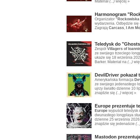
Materiał
(...)
więcej »
Harmonogram "Rocko
Organizator
"Rockowiska 
wydarzenia. Odbędzie się 
Zagrają
Carcass
,
I Am Mo
Teledysk do "Ghosts 
Zespół
Villagers of Ioanni
ze swojego trzeciego lon
ukaże się 18 września 20
Barker. Materiał na
(...)
wię
DevilDriver pokazał 
Amerykańska formacja
Dev
ze swojego jedenastego lo
ujrzy światło dzienne 10 l
znajdzie się
(...)
więcej »
Europe prezentuje te
Europe
wypuścił teledysk 
dwunastego longplaya stud
dzienne 25 września 2026
znajdzie się jedenaście
(...
Mastodon prezentuje