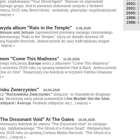
giel, zatytułowany "Your Ghost Again". Stanowi on zapowiedź
2002:
1
dyjnego grupy. Jest to pierwsze dokonanie zespołu z Nickiem
2001:
1
arcu 2025 roku Brent Hinds - wokalista, gitarzysta i współzałożyciel
2000:
1
więcej »
1999:
1
1998:
4
wyda album "Rats in the Temple"
5.06.2026
lotsam and Jetsam
zapowiedzieli premierę swojego szesnastego
tułowanego "Rats in the Temple". Ujrzy on światło dzienne 28
wą Napalm Records. Jednocześnie do sieci trafił tytułowy singiel.
)
więcej »
umem "Come This Madness"
11.05.2026
yjnego milczenia,
Europe
wróci z albumem "Come This Madness".
25 września 2026 roku za sprawą wytwórni Hell & Back. Jednocześnie
"One on One". Towarzyszy mu teledysk w reżyserii Patrika Ullaeusa.
j »
isku Zwierzyniec"
24.04.2026
cji
"Rockowiska Zwierzyniec"
dołączył - w charakterze drugiego
ss
. Wcześniej swój udział potwierdzili
I Am Morbid
,
Get the Shot
,
athyard
i
Aversja
. Festiwal odbędzie się
(...)
więcej »
The Dissonant Void" At The Gates
16.04.2026
animowany teledysk do utworu "The Dissonant Void" ze swojego
ego, zatytułowanego "The Ghost of a Future Dead". Wydawnictwo
etnia 2026 roku za sprawą Century Media Records. "The Ghost of a
tnim
(...)
więcej »