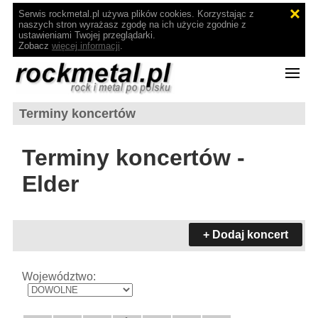
Serwis rockmetal.pl używa plików cookies. Korzystając z
naszych stron wyrażasz zgodę na ich użycie zgodnie z
ustawieniami Twojej przeglądarki.
Zobacz
więcej informacji
.
Terminy koncertów
Terminy koncertów -
Elder
+ Dodaj koncert
Województwo: