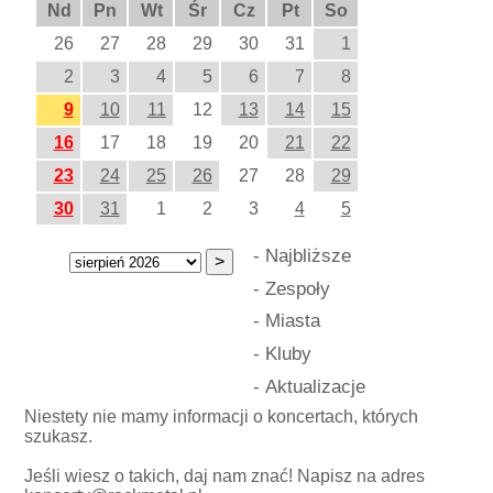
Nd
Pn
Wt
Śr
Cz
Pt
So
26
27
28
29
30
31
1
2
3
4
5
6
7
8
9
10
11
12
13
14
15
16
17
18
19
20
21
22
23
24
25
26
27
28
29
30
31
1
2
3
4
5
-
Najbliższe
-
Zespoły
-
Miasta
-
Kluby
-
Aktualizacje
Niestety nie mamy informacji o koncertach, których
szukasz.
Jeśli wiesz o takich, daj nam znać! Napisz na adres