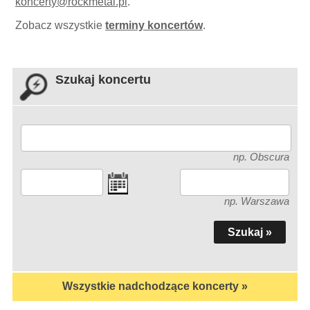
koncerty
@
rockmetal.pl
.
Zobacz wszystkie
terminy koncertów
.
Szukaj koncertu
np. Obscura
np. Warszawa
Wszystkie nadchodzące koncerty »