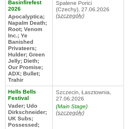
Basinfirefest
Spalene Porici
2026
(Czechy), 27.06.2026
(
szczegóły
)
Apocalyptica
;
Napalm Death
;
Root
;
Venom
Inc.
;
Ye
Banished
Privateers
;
Hulder
;
Green
Jelly
;
Dieth
;
Our Promise
;
ADX
;
Bullet
;
Trahir
Hells Bells
Szczecin, Łasztownia,
Festival
27.06.2026
Vader
;
Udo
(Main Stage)
Dirkschneider
;
(
szczegóły
)
UK Subs
;
Possessed
;