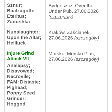
Sznur
;
Bydgoszcz, Over the
Baalzagoth
;
Under Pub, 27.06.2026
Eteritus
;
(
szczegóły
)
Zadushka
Nunslaughter
;
Kraków, Zaścianek,
Upon the Altar
;
27.06.2026
(
szczegóły
)
Hellfuck
Injure Grind
Morsko, Morsko Plus,
Attack VII
27.06.2026
(
szczegóły
)
Analepsy
;
Disavowed
;
Necrovile
;
FAM
;
Distaste
;
Pighead
;
Poppy Seed
Grinder
;
Hoggod