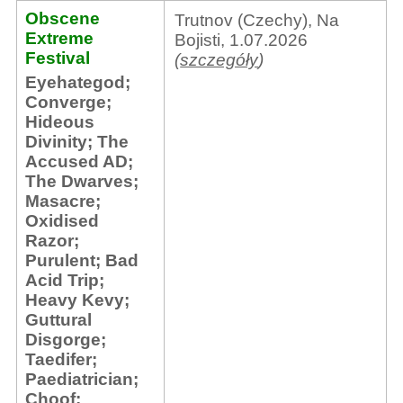
Obscene
Trutnov (Czechy), Na
Extreme
Bojisti, 1.07.2026
Festival
(
szczegóły
)
Eyehategod
;
Converge
;
Hideous
Divinity
;
The
Accused AD
;
The Dwarves
;
Masacre
;
Oxidised
Razor
;
Purulent
;
Bad
Acid Trip
;
Heavy Kevy
;
Guttural
Disgorge
;
Taedifer
;
Paediatrician
;
Choof
;