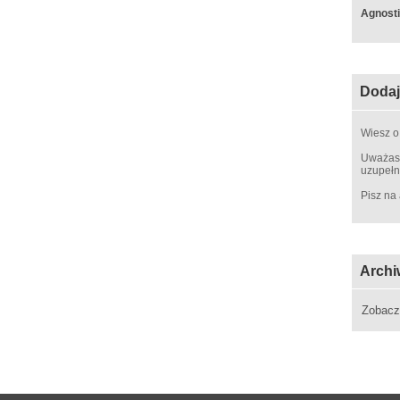
Agnosti
Dodaj
Wiesz o
Uważasz
uzupełn
Pisz na
Archi
Zobac