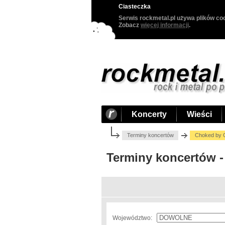
Ciasteczka
Serwis rockmetal.pl używa plików coo
Zobacz
więcej informacji
.
Koncerty
Wieści
Terminy koncertów
Choked by 
Terminy koncertów 
Województwo: