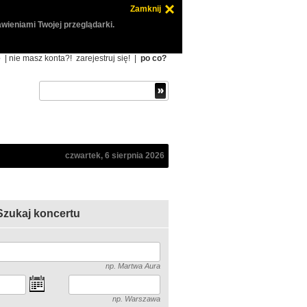
Zamknij
wieniami Twojej przeglądarki.
ę
| nie masz konta?!
zarejestruj się!
|
po co?
czwartek, 6 sierpnia 2026
Szukaj koncertu
np. Martwa Aura
np. Warszawa