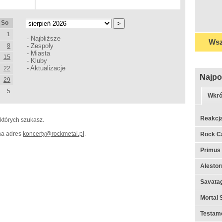
So
1
-
Najbliższe
Wsz
8
-
Zespoły
-
Miasta
15
-
Kluby
-
Aktualizacje
22
Najpo
29
5
Wkró
Reakcj
 których szukasz.
 na adres
koncerty
@
rockmetal.pl
.
Rock C
Primus
Alestor
Savata
Mortal 
Testame