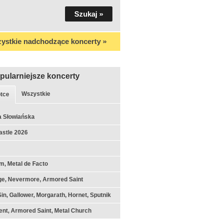
ystkie nadchodzące koncerty »
pularniejsze koncerty
Wszystkie
tce
a Słowiańska
astle 2026
m, Metal de Facto
ge, Nevermore, Armored Saint
Sin, Gallower, Morgarath, Hornet, Sputnik
nt, Armored Saint, Metal Church