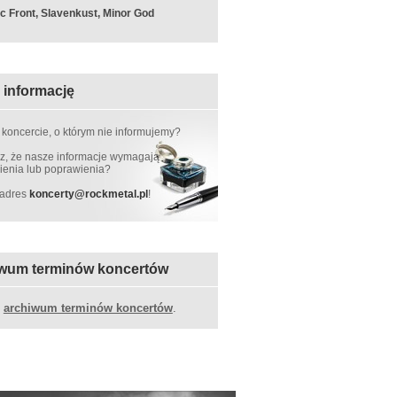
c Front, Slavenkust, Minor God
 informację
 koncercie, o którym nie informujemy?
, że nasze informacje wymagają
ienia lub poprawienia?
 adres
koncerty
@
rockmetal.pl
!
wum terminów koncertów
z
archiwum terminów koncertów
.