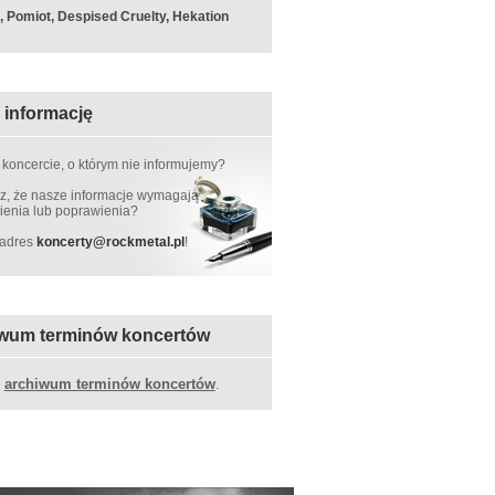
k, Pomiot, Despised Cruelty, Hekation
 informację
 koncercie, o którym nie informujemy?
, że nasze informacje wymagają
ienia lub poprawienia?
 adres
koncerty
@
rockmetal.pl
!
wum terminów koncertów
z
archiwum terminów koncertów
.