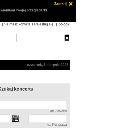
Zamknij
wieniami Twojej przeglądarki.
ę
| nie masz konta?!
zarejestruj się!
|
po co?
czwartek, 6 sierpnia 2026
Szukaj koncertu
np. Eluveitie
np. Warszawa