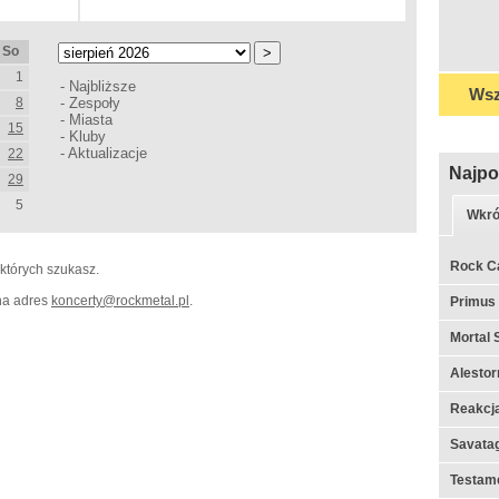
So
1
-
Najbliższe
Wsz
8
-
Zespoły
-
Miasta
15
-
Kluby
-
Aktualizacje
22
Najpo
29
5
Wkró
Rock C
 których szukasz.
 na adres
koncerty
@
rockmetal.pl
.
Primus
Mortal 
Alestor
Reakcj
Savata
Testame