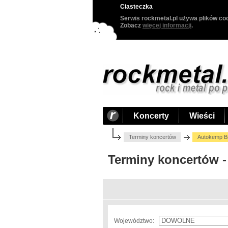
Ciasteczka
Serwis rockmetal.pl używa plików coo
Zobacz
więcej informacji
.
Koncerty
Wieści
Terminy koncertów
Autokemp B
Terminy koncertów 
Województwo: