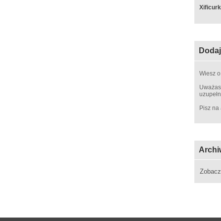
Xificur
Dodaj
Wiesz o
Uważasz
uzupełn
Pisz na
Archi
Zobac