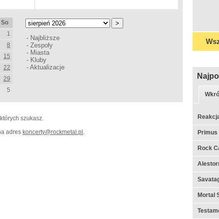
So
1
-
Najbliższe
Wsz
8
-
Zespoły
-
Miasta
15
-
Kluby
-
Aktualizacje
22
Najpo
29
5
Wkró
Reakcj
 których szukasz.
 na adres
koncerty
@
rockmetal.pl
.
Primus
Rock C
Alestor
Savata
Mortal 
Testame