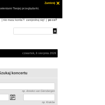
Zamknij
wieniami Twojej przeglądarki.
ę
| nie masz konta?!
zarejestruj się!
|
po co?
czwartek, 6 sierpnia 2026
Szukaj koncertu
np. Anneke van Giersbergen
np. Kraków