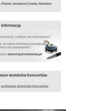
k, Pomiot, Despised Cruelty, Hekation
 informację
 koncercie, o którym nie informujemy?
, że nasze informacje wymagają
ienia lub poprawienia?
 adres
koncerty
@
rockmetal.pl
!
wum terminów koncertów
z
archiwum terminów koncertów
.