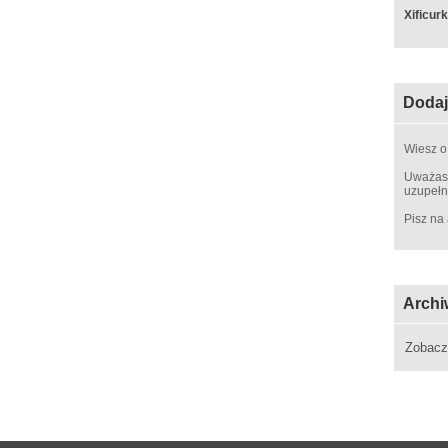
Xificur
Dodaj
Wiesz o
Uważasz
uzupełn
Pisz na
Archi
Zobac