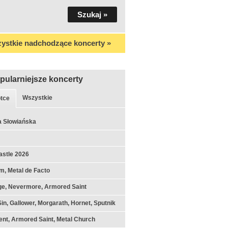
ystkie nadchodzące koncerty »
pularniejsze koncerty
Wszystkie
tce
a Słowiańska
astle 2026
m, Metal de Facto
ge, Nevermore, Armored Saint
Sin, Gallower, Morgarath, Hornet, Sputnik
nt, Armored Saint, Metal Church