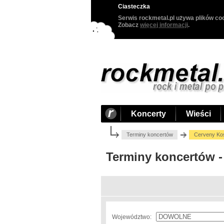
Ciasteczka
Serwis rockmetal.pl używa plików coo
Zobacz
więcej informacji
.
Koncerty
Wieści
Terminy koncertów
Cerveny Kos
Terminy koncertów -
Województwo: