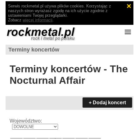
Serwis rockmetal.pl używa plików cookies. Korzystając z
naszych stron wyrażasz zgodę na ich użycie zgodnie z
ustawieniami Twojej przeglądarki.
Zobacz
więcej informacji
.
Terminy koncertów
Terminy koncertów - The
Nocturnal Affair
+ Dodaj koncert
Województwo: