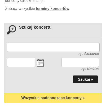
koncerty
@
rockmetal.pl
.
Zobacz wszystkie
terminy koncertów
.
Szukaj koncertu
np. Airbourne
np. Kraków
Wszystkie nadchodzące koncerty »