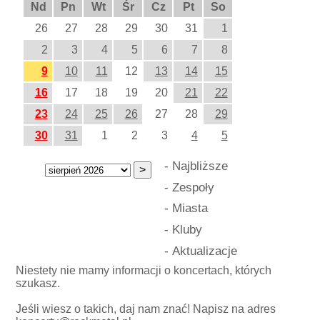
Nd
Pn
Wt
Śr
Cz
Pt
So
26
27
28
29
30
31
1
2
3
4
5
6
7
8
9
10
11
12
13
14
15
16
17
18
19
20
21
22
23
24
25
26
27
28
29
30
31
1
2
3
4
5
-
Najbliższe
-
Zespoły
-
Miasta
-
Kluby
-
Aktualizacje
Niestety nie mamy informacji o koncertach, których
szukasz.
Jeśli wiesz o takich, daj nam znać! Napisz na adres