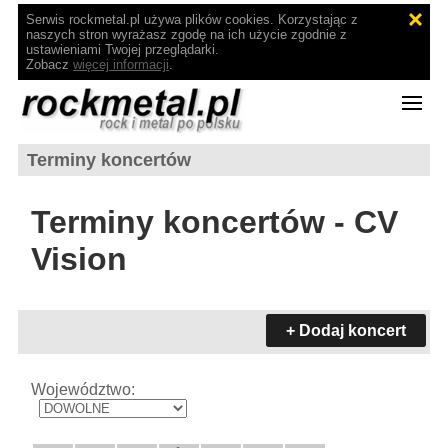
Serwis rockmetal.pl używa plików cookies. Korzystając z
naszych stron wyrażasz zgodę na ich użycie zgodnie z
ustawieniami Twojej przeglądarki.
Zobacz
więcej informacji
.
Terminy koncertów
Terminy koncertów - CV
Vision
+ Dodaj koncert
Województwo: