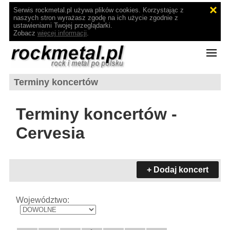
Serwis rockmetal.pl używa plików cookies. Korzystając z
naszych stron wyrażasz zgodę na ich użycie zgodnie z
ustawieniami Twojej przeglądarki.
Zobacz
więcej informacji
.
Terminy koncertów
Terminy koncertów -
Cervesia
+ Dodaj koncert
Województwo: