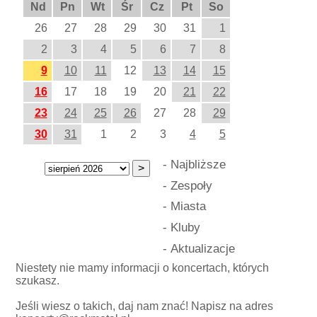
Nd
Pn
Wt
Śr
Cz
Pt
So
26
27
28
29
30
31
1
2
3
4
5
6
7
8
9
10
11
12
13
14
15
16
17
18
19
20
21
22
23
24
25
26
27
28
29
30
31
1
2
3
4
5
-
Najbliższe
-
Zespoły
-
Miasta
-
Kluby
-
Aktualizacje
Niestety nie mamy informacji o koncertach, których
szukasz.
Jeśli wiesz o takich, daj nam znać! Napisz na adres