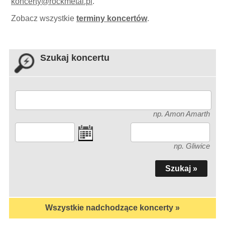
koncerty
@
rockmetal.pl
.
Zobacz wszystkie
terminy koncertów
.
Szukaj koncertu
np. Amon Amarth
np. Gliwice
Wszystkie nadchodzące koncerty »