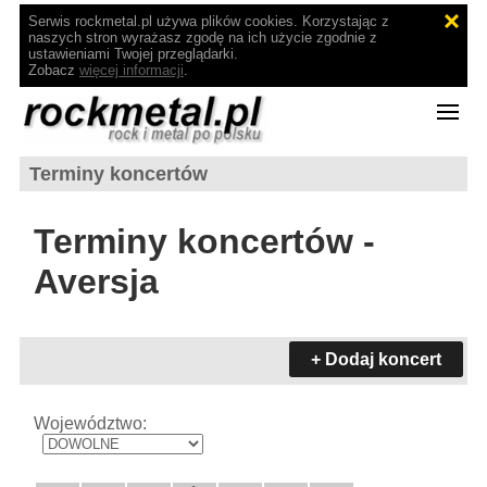
Serwis rockmetal.pl używa plików cookies. Korzystając z
naszych stron wyrażasz zgodę na ich użycie zgodnie z
ustawieniami Twojej przeglądarki.
Zobacz
więcej informacji
.
Terminy koncertów
Terminy koncertów -
Aversja
+ Dodaj koncert
Województwo: