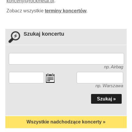
koncerty
@
rockmetal.pl
.
Zobacz wszystkie
terminy koncertów
.
Szukaj koncertu
np. Airbag
np. Warszawa
Wszystkie nadchodzące koncerty »