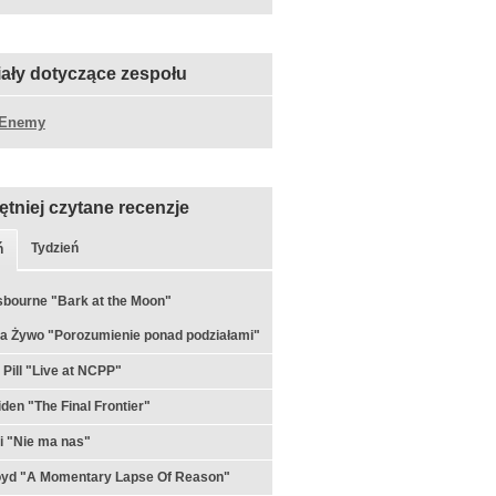
iały dotyczące zespołu
 Enemy
ętniej czytane recenzje
Tydzień
ń
bourne "Bark at the Moon"
a Żywo "Porozumienie ponad podziałami"
 Pill "Live at NCPP"
iden "The Final Frontier"
i "Nie ma nas"
loyd "A Momentary Lapse Of Reason"