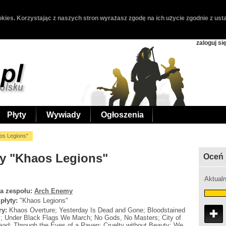
kies. Korzystając z naszych stron wyrażasz zgodę na ich użycie zgodnie z usta
zaloguj si
Płyty
Wywiady
Ogłoszenia
os Legions"
my "Khaos Legions"
Oceń 
Aktualn
a zespołu:
Arch Enemy
 płyty:
"Khaos Legions"
ry:
Khaos Overture; Yesterday Is Dead and Gone; Bloodstained
; Under Black Flags We March; No Gods, No Masters; City of
ead; Through the Eyes of a Raven; Cruelty without Beauty; We