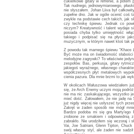
cukierkowe gitary w refrenie, a potem 
Tak nudnego, jednowymiarowego, płaski
nie słyszałem. Johan Liiva był całkowit
zupełne dno. Jak w ogóle ocenić coś t
zwykle na podstawie cech takich, jak s
czy technikę śpiewu. Jednak co powie
niczym? Kreatywność i talent wydaje 
posiada chyba tylko umiejętność włą
takiego i podpisać się na płycie jak
muzycznym, w którym nawet ktoś tak po
Z powodu tak marnego śpiewu
"Khaos 
Być może ma on świadomość słabości w
melodyjne zagrywki? To właściwie jed
zespołów. Bas, perkusja, gitary rytmic
jakiegoś wyraźnego, własnego charakte
współczesnych płyt metalowych wypole
cienia pazura. Dla mnie brzmi to jak wy
W okolicach Małuszowa wiedziałem już
się, że Arch Enemy uczyni moją podróż 
nie ma nic zaskakującego, wszystko j
mieć dość. Żałowałem, że nie jadę na 
już nigdy więcej nie usłyszeć tych prz
Zakręt w żaden sposób nie mógł mnie
Bardzo podoba mi się gra Marty'ego
zrobione ze smakiem i odpowiednią z
zabrakło. Nie urodziłem się wczoraj i 
Vai, Joe Satriani, Glenn Tipton, Chuck
swój własny styl, ale żaden nie sadzi