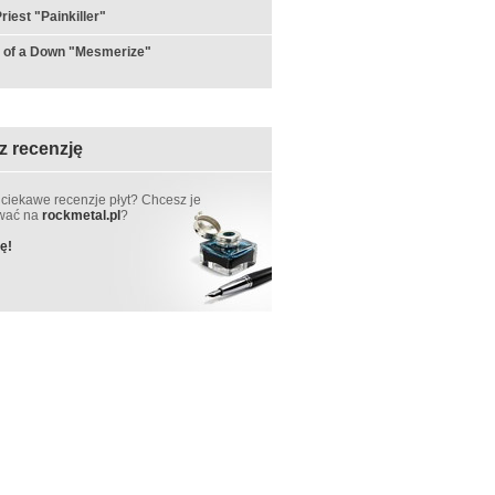
riest "Painkiller"
 of a Down "Mesmerize"
z recenzję
 ciekawe recenzje płyt? Chcesz je
ować na
rockmetal.pl
?
ę!