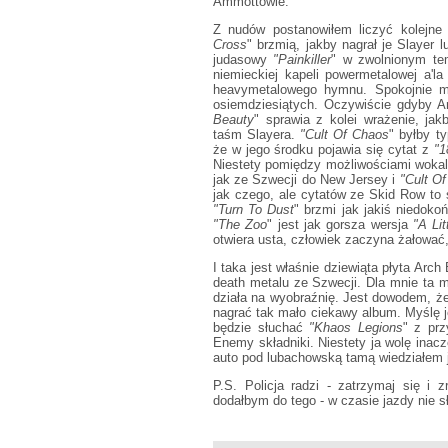
Ammottowie.
Z nudów postanowiłem liczyć kolejn
Cross
" brzmią, jakby nagrał je Slayer 
judasowy
"Painkiller
" w zwolnionym tem
niemieckiej kapeli powermetalowej a
heavymetalowego hymnu. Spokojnie mó
osiemdziesiątych. Oczywiście gdyby A
Beauty
" sprawia z kolei wrażenie, ja
taśm Slayera.
"Cult Of Chaos
" byłby 
że w jego środku pojawia się cytat z
"1
Niestety pomiędzy możliwościami wokal
jak ze Szwecji do New Jersey i
"Cult O
jak czego, ale cytatów ze Skid Row to
"Turn To Dust
" brzmi jak jakiś niedoko
"The Zoo
" jest jak gorsza wersja
"A Li
otwiera usta, człowiek zaczyna żałować,
I taka jest właśnie dziewiąta płyta Ar
death metalu ze Szwecji. Dla mnie ta 
działa na wyobraźnię. Jest dowodem, ż
nagrać tak mało ciekawy album. Myślę j
będzie słuchać
"Khaos Legions
" z prz
Enemy składniki. Niestety ja wolę inac
auto pod lubachowską tamą wiedziałem je
P.S. Policja radzi - zatrzymaj się i 
dodałbym do tego - w czasie jazdy nie 