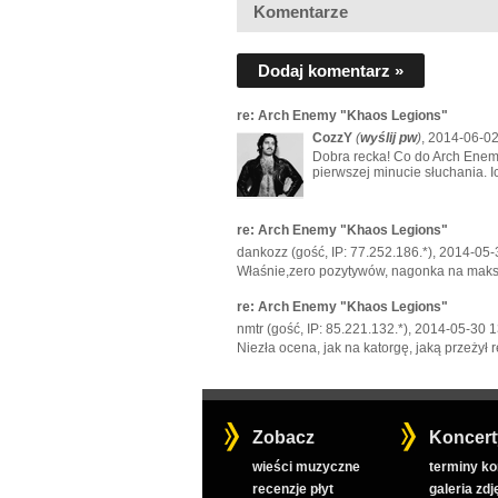
Komentarze
Dodaj komentarz »
re: Arch Enemy "Khaos Legions"
CozzY
(
wyślij pw
)
, 2014-06-02
Dobra recka! Co do Arch Enem
pierwszej minucie słuchania. Ic
re: Arch Enemy "Khaos Legions"
dankozz (gość, IP: 77.252.186.*), 2014-05-
Właśnie,zero pozytywów, nagonka na maksa 
re: Arch Enemy "Khaos Legions"
nmtr (gość, IP: 85.221.132.*), 2014-05-30 1
Niezła ocena, jak na katorgę, jaką przeżył
Zobacz
Koncert
wieści muzyczne
terminy k
recenzje płyt
galeria zdj