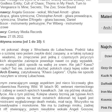
 Godless Entity; Cult of Chaos; Thorns in My Flesh; Turn to
 Vengeance Is Mine; Secrets; The Zoo; Snow Bound
nawcy:
Angela Gossow - wokal; Michael Amott - gitara
dząca, gitara rytmiczna; Christopher Amott - gitara prowadząca,
Mater
a rytmiczna; Sharlee D'Angelo - gitara basowa; Daniel
dsson - instrumenty perkusyjne; Per Wiberg - instrumenty
szowe
-
Arch
wcy:
Century Media Records
iera:
27.05.2011
ktywna ocena (od 1 do 10):
6
Najch
o mi pokonać drogę z Wrocławia do Lubachowa. Podróż taka
e o szóstej rano jestem zwykle dość zaspany, a w takiej sytuacji
Dzie
iś wiadomo, że zmęczenie jest jedną z częstszych przyczyn
ich ekspertów zaśnięcie powoduje nawet co piąty wypadek.
łem znaleźć jakiś sposób na walkę ze snem. Ale jaki? Kawa?
Ozzy Os
radiu? Też nie, zamiast słuchać polskich stacji lepiej sobie od
Arch Enemy
, zatytułowaną
"Khaos Legions
". Chyba nie sposób
i ruszyłem w stronę Lubachowa.
Kazik N
dynym zwracającym uwagę aspektem jest nieco kiczowaty głos
Daffodil
ydawnictwa Running Wild. W latach 90. weterani niemieckiego
i zabieg w swoich epickich kawałkach. Jak się później okazało,
Iron Ma
płycie. Ale o tym później. Kolejne utwory brzmią jak typowe Arch
biegowa opinia na temat ostatnich dokonań tej kapeli jest
Kosmic
 mistrzami wygładzonego death metalu, miał rację. Wszystko na
przewidywalne i monotonne. Nie ma tu żadnego mroku, żadnej
Pink F
t riff otwierający, potem nieudolne wokale Angeli Gossow,