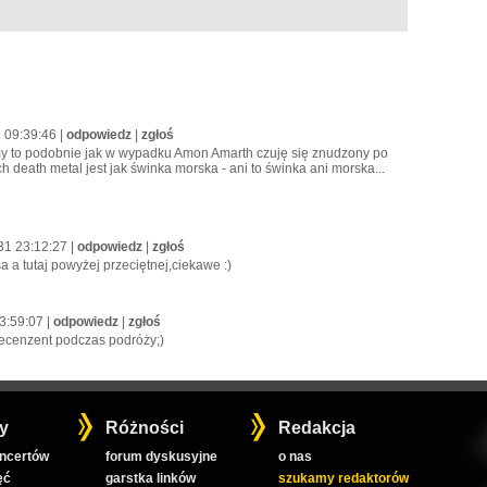
 09:39:46 |
odpowiedz
|
zgłoś
y to podobnie jak w wypadku Amon Amarth czuję się znudzony po
h death metal jest jak świnka morska - ani to świnka ani morska...
31 23:12:27 |
odpowiedz
|
zgłoś
a tutaj powyżej przeciętnej,ciekawe :)
3:59:07 |
odpowiedz
|
zgłoś
 recenzent podczas podróży;)
y
Różności
Redakcja
oncertów
forum dyskusyjne
o nas
ęć
garstka linków
szukamy redaktorów