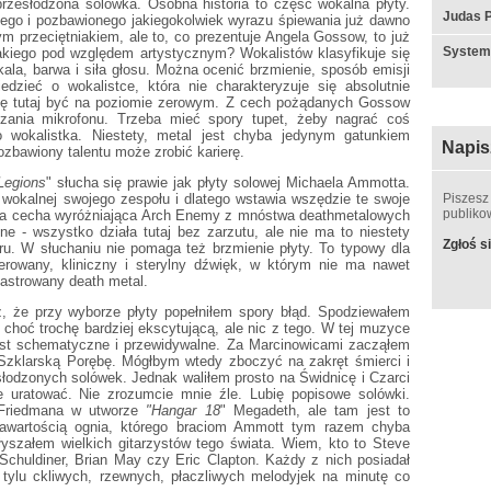
przesłodzona solówka. Osobna historia to część wokalna płyty.
Judas P
ego i pozbawionego jakiegokolwiek wyrazu śpiewania już dawno
ym przeciętniakiem, ale to, co prezentuje Angela Gossow, to już
System
akiego pod względem artystycznym? Wokalistów klasyfikuje się
kala, barwa i siła głosu. Można ocenić brzmienie, sposób emisji
dzieć o wokalistce, która nie charakteryzuje się absolutnie
się tutaj być na poziomie zerowym. Z cech pożądanych Gossow
czania mikrofonu. Trzeba mieć spory tupet, żeby nagrać coś
o wokalistka. Niestety, metal jest chyba jedynym gatunkiem
Napis
zbawiony talentu może zrobić karierę.
Legions
" słucha się prawie jak płyty solowej Michaela Ammotta.
okalnej swojego zespołu i dlatego wstawia wszędzie te swoje
Piszesz
publik
yna cecha wyróżniająca Arch Enemy z mnóstwa deathmetalowych
zne - wszystko działa tutaj bez zarzutu, ale nie ma to niestety
Zgłoś si
ru. W słuchaniu nie pomaga też brzmienie płyty. To typowy dla
rowany, kliniczny i sterylny dźwięk, w którym nie ma nawet
kastrowany death metal.
, że przy wyborze płyty popełniłem spory błąd. Spodziewałem
choć trochę bardziej ekscytującą, ale nic z tego. W tej muzyce
est schematyczne i przewidywalne. Za Marcinowicami zacząłem
Szklarską Porębę. Mógłbym wtedy zboczyć na zakręt śmierci i
esłodzonych solówek. Jednak waliłem prosto na Świdnicę i Czarci
 uratować. Nie zrozumcie mnie źle. Lubię popisowe solówki.
 Friedmana w utworze
"Hangar 18
" Megadeth, ale tam jest to
awartością ognia, którego braciom Ammott tym razem chyba
słyszałem wielkich gitarzystów tego świata. Wiem, kto to Steve
 Schuldiner, Brian May czy Eric Clapton. Każdy z nich posiadał
ł tylu ckliwych, rzewnych, płaczliwych melodyjek na minutę co