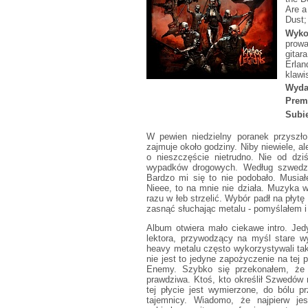
Are a
Dust;
Wyko
prowa
gitar
Erlan
klawi
Wyda
Prem
Subie
W pewien niedzielny poranek przyszł
zajmuje około godziny. Niby niewiele, al
o nieszczęście nietrudno. Nie od dz
wypadków drogowych. Według szwedzk
Bardzo mi się to nie podobało. Musia
Nieee, to na mnie nie działa. Muzyka w 
razu w łeb strzelić. Wybór padł na płytę
zasnąć słuchając metalu - pomyślałem 
Album otwiera mało ciekawe intro. Je
lektora, przywodzący na myśl stare w
heavy metalu często wykorzystywali tak
nie jest to jedyne zapożyczenie na tej 
Enemy. Szybko się przekonałem, że o
prawdziwa. Ktoś, kto określił Szwedów
tej płycie jest wymierzone, do bólu 
tajemnicy. Wiadomo, że najpierw jes