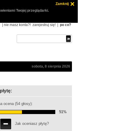
Zamknij
wieniami Twojej przeglądarki.
ę
| nie masz konta?!
zarejestruj się!
|
po co?
sobota, 8 sierpnia 2026
płytę:
a ocena (54 głosy):
51%
Jak oceniasz płytę?