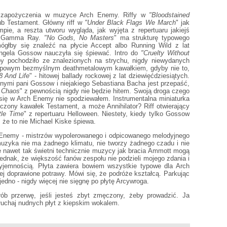
e zapożyczenia w muzyce Arch Enemy. Riffy w
"Bloodstained
lub Testament. Główny riff w
"Under Black Flags We March
" jak
pie, a reszta utworu wygląda, jak wyjęta z repertuaru jakiejś
'la Gamma Ray.
"No Gods, No Masters
" ma strukturę typowego
głby się znaleźć na płycie Accept albo Running Wild z lat
ngela Gossow nauczyła się śpiewać. Intro do
"Cruelty Without
kby pochodziło ze znalezionych na strychu, nigdy niewydanych
typowym bezmyślnym deathmetalowym kawałkiem, gdyby nie to,
8 And Life
" - hitowej ballady rockowej z lat dziewięćdziesiątych.
nymi pani Gossow i niejakiego Sebastiana Bacha jest przepaść,
f Chaos
" z pewnością nigdy nie będzie hitem. Swoją droga czego
 się w Arch Enemy nie spodziewałem. Instrumentalna miniaturka
ńczony kawałek Testament, a może Annihilator? Riff otwierający
ttle Time
" z repertuaru Helloween. Niestety, kiedy tylko Gossow
 że to nie Michael Kiske śpiewa.
ch Enemy - mistrzów wypolerowanego i odpicowanego melodyjnego
muzyka nie ma żadnego klimatu, nie tworzy żadnego czadu i nie
e nawet tak świetni technicznie muzycy jak bracia Ammott mogą
ednak, że większość fanów zespołu nie podzieli mojego zdania i
yjemnością. Płyta zawiera bowiem wszystkie typowe dla Arch
zej doprawione potrawy. Mówi się, że podróże kształcą. Parkując
dno - nigdy więcej nie sięgnę po płytę Arcywroga.
zrób przerwę, jeśli jesteś zbyt zmęczony, żeby prowadzić. Ja
słuchaj nudnych płyt z kiepskim wokalem.