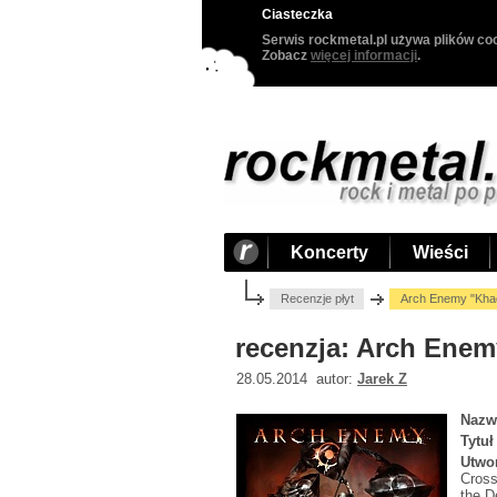
Ciasteczka
Serwis rockmetal.pl używa plików coo
Zobacz
więcej informacji
.
Koncerty
Wieści
Recenzje płyt
Arch Enemy "Kha
recenzja: Arch Ene
28.05.2014 autor:
Jarek Z
Nazw
Tytuł
Utwo
Cross
the D