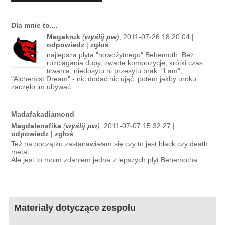
Dla mnie to....
Megakruk
(
wyślij pw
)
, 2011-07-26 18:20:04 |
odpowiedz
|
zgłoś
najlepsza płyta "nowożytnego" Behemoth. Bez
rozciągania dupy, zwarte kompozycje, krótki czas
trwania, niedosytu ni przesytu brak. "Lam",
"Alchemist Dream" - nic dodać nic ująć, potem jakby uroku
zaczęło im ubywać.
Madafakadiamond
Magdalenafika
(
wyślij pw
)
, 2011-07-07 15:32:27 |
odpowiedz
|
zgłoś
Też na początku zastanawiałam się czy to jest black czy death
metal.
Ale jest to moim zdaniem jedna z lepszych płyt Behemotha.
Materiały dotyczące zespołu