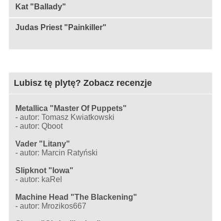
Kat "Ballady"
Judas Priest "Painkiller"
Lubisz tę plytę? Zobacz recenzje
Metallica "Master Of Puppets"
-
autor: Tomasz Kwiatkowski
-
autor: Qboot
Vader "Litany"
-
autor: Marcin Ratyński
Slipknot "Iowa"
-
autor: kaRel
Machine Head "The Blackening"
-
autor: Mrozikos667