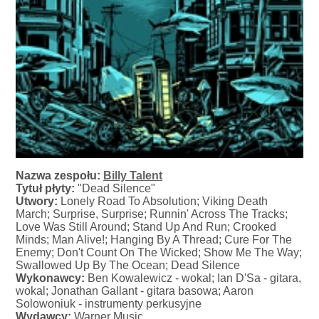
Nazwa zespołu:
Billy Talent
Tytuł płyty:
"Dead Silence"
Utwory:
Lonely Road To Absolution; Viking Death
March; Surprise, Surprise; Runnin' Across The Tracks;
Love Was Still Around; Stand Up And Run; Crooked
Minds; Man Alive!; Hanging By A Thread; Cure For The
Enemy; Don't Count On The Wicked; Show Me The Way;
Swallowed Up By The Ocean; Dead Silence
Wykonawcy:
Ben Kowalewicz - wokal; Ian D'Sa - gitara,
wokal; Jonathan Gallant - gitara basowa; Aaron
Solowoniuk - instrumenty perkusyjne
Wydawcy:
Warner Music