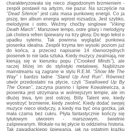
charakteryzowała się nieco złagodzonym brzmieniem -
zespół postawił na artyzm, nie pazur. Na szczęście na
"Dead Silence"
jest cała masa punkowej energii. Co ja
piszę, ten album energia wprost rozsadza. Jest szybko,
melodyjnie i ostro. Weźmy choćby singlowe
"Viking
Death March"
. Marszowe tempo, ostre gitary i melodyjny
jak cholera refren śpiewany na trzy głosy. Do tego tekst o
upadku sytemu. Tak powinna wyglądać punkowa
piosenka idealna. Zespół trzyma ten wysoki poziom już
do końca, a przecież napisanie 14 równorzędnych
piosenek to nie lada sztuka. Kiedy muzycy zwalniają, nie
kierują się w kierunku popu (
"Crooked Minds"
), ale
raczej bliżej im do stylistyki metalowej. Najbliższe
mainstreamu są zagrane w stylu R.E.M.
"Show Me The
Way"
i bardzo ładne
"Stand Up And Run"
. Również
utwór przedostatni na płycie, czyli
"Swallowed Up By
The Ocean"
, zaczyna pianino i śpiew Kowalewicza, a
piosenka jest utrzymana w wolniejszym tempie, ale im
dłużej trwa, tym jest ostrzej. Billy Talent wie, kiedy
wyostrzyć brzmienie, kiedy zwolnić. Kiedy dodać swojej
muzyce nieco słodyczy, a kiedy ma być ona gorzka, jak
mała czarna bez cukru. Płyta fantastycznie kończy się
tytułowym utworem - marszowym, świetnie
zaśpiewanym. Wokale na tej płycie to oddzielna historia.
Tak zawadiackiego śpiewania, jak na ostatnim krążku