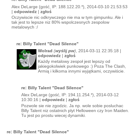
Alex DeLarge (gość, IP: 188.122.20.*), 2014-03-10 21:53:53
|
odpowiedz
|
zgłoś
Oczywiscie nic odkrywczego nie ma w tym gimpunku. Ale i
tak jest to lepsze niz 80% wspolczesnych zespolow
metalowych :/
re: Billy Talent "Dead Silence"
Wolrad
(
wyślij pw
)
, 2014-03-11 22:35:18 |
odpowiedz
|
zgłoś
Każdy metalowy zespoł jest lepszy od
jakiegokolwiek punkowego :) Poza The Clash,
Armią i kilkoma innymi wyjątkami, oczywiście.
re: Billy Talent "Dead Silence"
Alex DeLarge (gość, IP: 194.11.254.*), 2014-03-12
10:30:16 |
odpowiedz
|
zgłoś
Pozwole sie nie zgodzic. Ja np. wole sobie posluchac
Billy Talent niz ostatnich plyt Helloween czy Iron Maiden.
Tu jest po prostu wiecej dynamiki.
re: Billy Talent "Dead Silence"