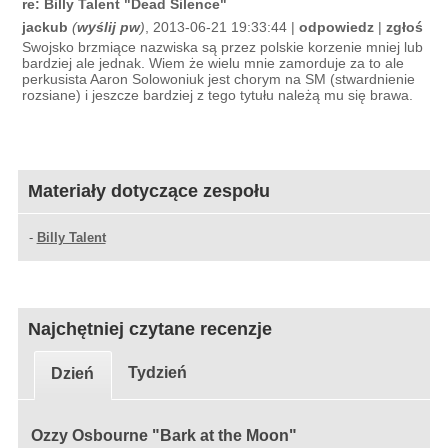
re: Billy Talent "Dead Silence"
jackub
(
wyślij pw
)
, 2013-06-21 19:33:44 |
odpowiedz
|
zgłoś
Swojsko brzmiące nazwiska są przez polskie korzenie mniej lub
bardziej ale jednak. Wiem że wielu mnie zamorduje za to ale
perkusista Aaron Solowoniuk jest chorym na SM (stwardnienie
rozsiane) i jeszcze bardziej z tego tytułu należą mu się brawa.
Materiały dotyczące zespołu
-
Billy Talent
Najchętniej czytane recenzje
Tydzień
Dzień
Ozzy Osbourne "Bark at the Moon"