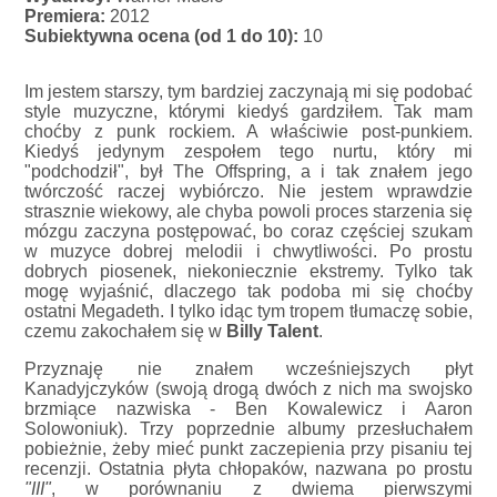
Premiera:
2012
Subiektywna ocena (od 1 do 10):
10
Im jestem starszy, tym bardziej zaczynają mi się podobać
style muzyczne, którymi kiedyś gardziłem. Tak mam
choćby z punk rockiem. A właściwie post-punkiem.
Kiedyś jedynym zespołem tego nurtu, który mi
"podchodził", był The Offspring, a i tak znałem jego
twórczość raczej wybiórczo. Nie jestem wprawdzie
strasznie wiekowy, ale chyba powoli proces starzenia się
mózgu zaczyna postępować, bo coraz częściej szukam
w muzyce dobrej melodii i chwytliwości. Po prostu
dobrych piosenek, niekoniecznie ekstremy. Tylko tak
mogę wyjaśnić, dlaczego tak podoba mi się choćby
ostatni Megadeth. I tylko idąc tym tropem tłumaczę sobie,
czemu zakochałem się w
Billy Talent
.
Przyznaję nie znałem wcześniejszych płyt
Kanadyjczyków (swoją drogą dwóch z nich ma swojsko
brzmiące nazwiska - Ben Kowalewicz i Aaron
Solowoniuk). Trzy poprzednie albumy przesłuchałem
pobieżnie, żeby mieć punkt zaczepienia przy pisaniu tej
recenzji. Ostatnia płyta chłopaków, nazwana po prostu
"III"
, w porównaniu z dwiema pierwszymi