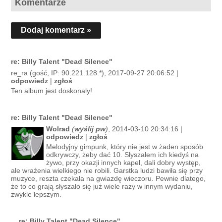
Komentarze
Dodaj komentarz »
re: Billy Talent "Dead Silence"
re_ra (gość, IP: 90.221.128.*), 2017-09-27 20:06:52 |
odpowiedz
|
zgłoś
Ten album jest doskonaly!
re: Billy Talent "Dead Silence"
Wolrad
(
wyślij pw
)
, 2014-03-10 20:34:16 |
odpowiedz
|
zgłoś
Melodyjny gimpunk, który nie jest w żaden sposób
odkrywczy, żeby dać 10. Słyszałem ich kiedyś na
żywo, przy okazji innych kapel, dali dobry występ,
ale wrażenia wielkiego nie robili. Garstka ludzi bawiła się przy
muzyce, reszta czekała na gwiazdę wieczoru. Pewnie dlatego,
że to co grają słyszało się już wiele razy w innym wydaniu,
zwykle lepszym.
re: Billy Talent "Dead Silence"