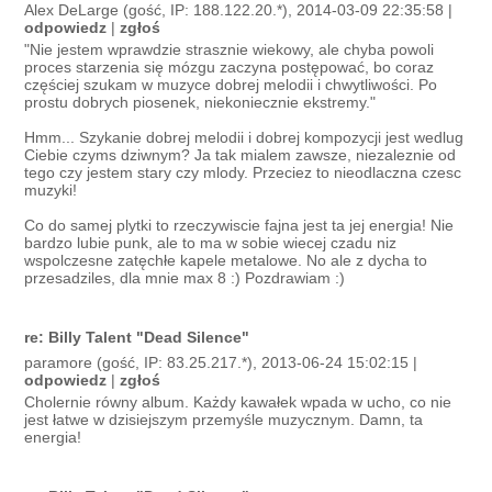
Alex DeLarge (gość, IP: 188.122.20.*), 2014-03-09 22:35:58 |
odpowiedz
|
zgłoś
"Nie jestem wprawdzie strasznie wiekowy, ale chyba powoli
proces starzenia się mózgu zaczyna postępować, bo coraz
częściej szukam w muzyce dobrej melodii i chwytliwości. Po
prostu dobrych piosenek, niekoniecznie ekstremy."
Hmm... Szykanie dobrej melodii i dobrej kompozycji jest wedlug
Ciebie czyms dziwnym? Ja tak mialem zawsze, niezaleznie od
tego czy jestem stary czy mlody. Przeciez to nieodlaczna czesc
muzyki!
Co do samej plytki to rzeczywiscie fajna jest ta jej energia! Nie
bardzo lubie punk, ale to ma w sobie wiecej czadu niz
wspolczesne zatęchłe kapele metalowe. No ale z dycha to
przesadziles, dla mnie max 8 :) Pozdrawiam :)
re: Billy Talent "Dead Silence"
paramore (gość, IP: 83.25.217.*), 2013-06-24 15:02:15 |
odpowiedz
|
zgłoś
Cholernie równy album. Każdy kawałek wpada w ucho, co nie
jest łatwe w dzisiejszym przemyśle muzycznym. Damn, ta
energia!