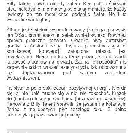
Billy Talent, dawno nie słyszałem. Ben potrafi śpiewać
ultra melodyjnie, ale ma w głosie taką manierę, że każdy
uwierzy, że ten facet chce podpalić świat. No i te
wszystkie wielogłosy.
Album jest świetnie wyprodukowany (zasługa gitarzysty
Ian D'Sa), brzmi potężnie, selektywnie i świeżo. Również
oprawa graficzna rozwala. Okładka płyty autorstwa
grafika z Australii Kena Taylora, przedstawiająca w
komiksowej konwencji zatopione miasto, jest
rewelacyjna. Niech mi ktoś teraz powie, że nie warto
kupować albumów na płytach. Żadna "empetrójka" nie
zapewnia takich wrażeń estetycznych, jak obcowanie z
tak dopracowanym pod każdym względem
wydawnictwem.
Ta płyta to po prostu ocean pozytywnej energii. Nie da
się jej nie lubić, trudno się w niej nie zakochać. Krążek
do (bardzo) głośnego słuchania (pozdrawiam sąsiadów).
Panowie z Billy Talent sprawili, że jestem na kolanach.
Jedna z najlepszych płyt zeszłego roku. Z pełną
premedytacją wystawiam jej dychę.