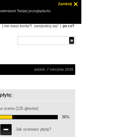
Zamknij
wieniami Twojej przeglądarki.
ę
| nie masz konta?!
zarejestruj się!
|
po co?
piątek, 7 sierpnia 2026
płytę:
a ocena (125 głosów):
36%
Jak oceniasz płytę?