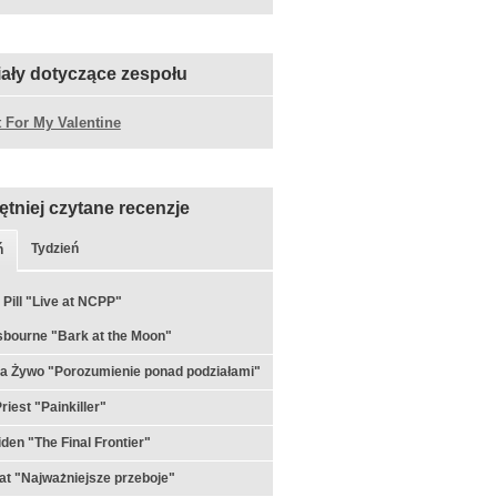
iały dotyczące zespołu
t For My Valentine
ętniej czytane recenzje
Tydzień
ń
 Pill "Live at NCPP"
bourne "Bark at the Moon"
a Żywo "Porozumienie ponad podziałami"
riest "Painkiller"
iden "The Final Frontier"
t "Najważniejsze przeboje"