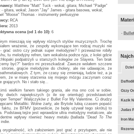
nawcy:
Matthew "Matt" Tuck - wokal, gitara; Michael "Padge"
 - gitara, wokal; Jason "Jay" James - gitara basowa, wokal;
el "Moose" Thomas - instrumenty perkusyjne
Mater
wcy:
RCA
iera:
2013
ktywna ocena (od 1 do 10):
6
-
Bulle
tórym mieszają się wpływy różnych stylów muzycznych. Trochę
iałem wrażenie, że zespoły wykonujące ten rodzaj muzyki nie
 grać ostro czy jednak super melodyjnie? I przeważnie robiły
hu, tu melodyjny refren, tam wokalista podrze ryja, z kolei gdzie
Najch
e chłopaki podpatrzyli u starszych kolegów ze Slayera. Ten brak
hcemy być?" bardzo mi przeszkadzał. Zawsze wolałem szczere
Dzie
 stronie, grajcie melodyjnie do cholery, ale nie udawajcie, że
eathmetalowych. Z tym, że czasy się zmieniają, ludzie też, a ja
lałem, że w miarę starzenia się mojego mózgu zaczynam coraz
Daffodil
 grających. No i stało się...
kimś wielkim fanem takiego grania, ale ma ono coś w sobie.
Ozzy Os
ty dwóch największych (o ile się orientuję) przedstawicieli
mper Temper" Walijczyków z Bullet For My Valentine. Ci drudzy
Kazik N
ępcami Metalliki. Wolne żarty, ale Brytole lubią czasem popaść
 faktu, że BFMV (pozwolicie, że będę używał tego skrótu) to
Judas P
a. Podstawą tejże jest wprawdzie ultra melodyjny metalcore, ale
widentne wpływy również heavy metalu (ballada
"Dead To The
Iron Ma
indie.
Rezerwa
ą oryginalność, ich założeniem jest grać z przytupem, ale nie