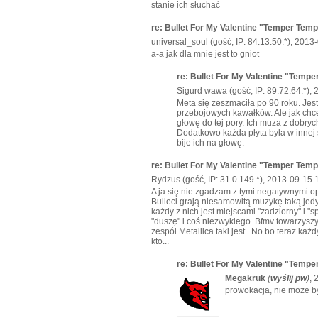
stanie ich słuchać
re: Bullet For My Valentine "Temper Tem
universal_soul (gość, IP: 84.13.50.*), 2013
a-a jak dla mnie jest to gniot
re: Bullet For My Valentine "Temp
Sigurd wawa (gość, IP: 89.72.64.*),
Meta się zeszmaciła po 90 roku. Je
przebojowych kawałków. Ale jak chce
głowę do tej pory. Ich muza z dobryc
Dodatkowo każda płyta była w innej 
bije ich na głowę.
re: Bullet For My Valentine "Temper Tem
Rydzus (gość, IP: 31.0.149.*), 2013-09-15 
A ja się nie zgadzam z tymi negatywnymi 
Bulleci grają niesamowitą muzykę taką je
każdy z nich jest miejscami "zadziorny" i "
"duszę" i coś niezwykłego .Bfmv towarzyszy
zespół Metallica taki jest...No bo teraz każ
kto...
re: Bullet For My Valentine "Temp
Megakruk
(
wyślij pw
)
, 
prowokacja, nie może b