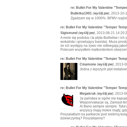
re: Bullet For My Valentine "Temp
Bulletka1991
(
wyślij pw
)
, 2013-10-
Zgadzam się w 1000%. BFMV rządzi
re: Bullet For My Valentine "Temper Tem
Sigismund
(
wyślij pw
)
, 2013-08-21 14:20:
A mnie się podoba i ta płyta Bullletów i ich 
wokalista i growlujący basista). Muza prost
że ich występy na żywo nie odbiegają jakoś
Polecam wszystkim malkontentom obejrzeni
re: Bullet For My Valentine "Temper Tem
Cinamone
(
wyślij pw
)
, 2013-0
Jedna z lepszych płyt metalowyc
re: Bullet For My Valentine "Temper Tem
Megakruk
(
wyślij pw
)
, 2013-0
Ja państwa w ogóle nie kapuj
Waqoorvakacje są. Zamiast t
Al Bano sempre sempre. Tytuł 
wszyscy mają mokre majty, gdz
Poszalałbym na parkiecie pod srebrną kulą
dziewczynką? Poszalejemy?