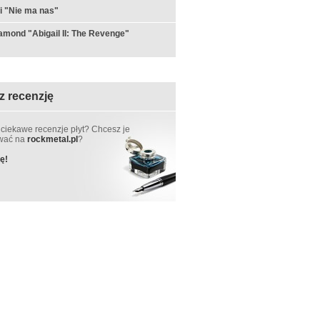
i "Nie ma nas"
amond "Abigail II: The Revenge"
z recenzję
 ciekawe recenzje płyt? Chcesz je
ować na
rockmetal.pl
?
ę!