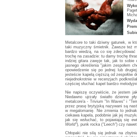
Wyko
Paget
Micha
Wyda
Prem
Subie
Metalcore to taki dziwny gatunek, w k
taki muzyczny śmietnik. Zawsze też m
bardzo wiedzą, na co się zdecydować -
trochę na zasadzie: tu damy trochę thras
indziej gitara zawyje tak, jak to sobi
jasnego określenia "jakim zespołem c
opowiedzenie się po jednej lub drugiej
jesteście kapelą cięższą od zespołów d
niejednokrotnie w recenzjach podkreś
częściej słuchać kapel bardzo melodyjnie
Nie napiszę oczywiście, że jestem ja
Niedawno ujrzały światło dzienne pły
metalcore'a - Trivium "In Waves" i "Te
przez prasę brytyjską nazywani są nast
w megalomanię. Nie zmienia to jednak
ciekawa kapela, podobnie jak jej muzyk
jak się wsłuchać, to pojawiają się e
World"
), punk rocka (
"Leech"
) czy nawet 
Chłopaki nie silą się jednak na zbytni