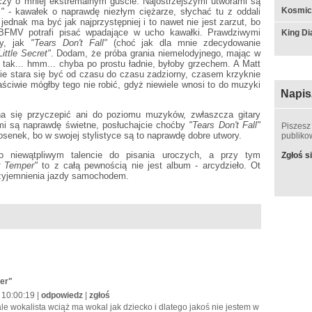
aczy o mniej ekstremalnym guście. Najostrzejszymi utworami są
Kosmic
s"
- kawałek o naprawdę niezłym ciężarze, słychać tu z oddali
ednak ma być jak najprzystępniej i to nawet nie jest zarzut, bo
 BFMV potrafi pisać wpadające w ucho kawałki. Prawdziwymi
King Di
ry, jak
"Tears Don't Fall"
(choć jak dla mnie zdecydowanie
Little Secret"
. Dodam, że próba grania niemelodyjnego, mając w
ć tak... hmm... chyba po prostu ładnie, byłoby grzechem. A Matt
e stara się być od czasu do czasu zadziorny, czasem krzyknie
aściwie mógłby tego nie robić, gdyż niewiele wnosi to do muzyki
Napis
na się przyczepić ani do poziomu muzyków, zwłaszcza gitary
mi są naprawdę świetne, posłuchajcie choćby
"Tears Don't Fall"
Piszesz
osenek, bo w swojej stylistyce są to naprawdę dobre utwory.
publik
o niewątpliwym talencie do pisania uroczych, a przy tym
Zgłoś si
 Temper"
to z całą pewnością nie jest album - arcydzieło. Ot
rzyjemnienia jazdy samochodem.
per"
 10:00:19 |
odpowiedz
|
zgłoś
ale wokalista wciąż ma wokal jak dziecko i dlatego jakoś nie jestem w