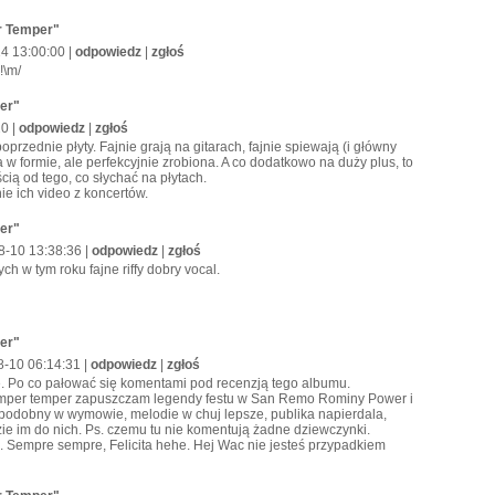
er Temper"
14 13:00:00 |
odpowiedz
|
zgłoś
!\m/
per"
20 |
odpowiedz
|
zgłoś
poprzednie płyty. Fajnie grają na gitarach, fajnie spiewają (i główny
a w formie, ale perfekcyjnie zrobiona. A co dodatkowo na duży plus, to
cią od tego, co słychać na płytach.
e ich video z koncertów.
per"
8-10 13:38:36 |
odpowiedz
|
zgłoś
h w tym roku fajne riffy dobry vocal.
per"
8-10 06:14:31 |
odpowiedz
|
zgłoś
e. Po co pałować się komentami pod recenzją tego albumu.
emper temper zapuszczam legendy festu w San Remo Rominy Power i
podobny w wymowie, melodie w chuj lepsze, publika napierdala,
ie im do nich. Ps. czemu tu nie komentują żadne dziewczynki.
. Sempre sempre, Felicita hehe. Hej Wac nie jesteś przypadkiem