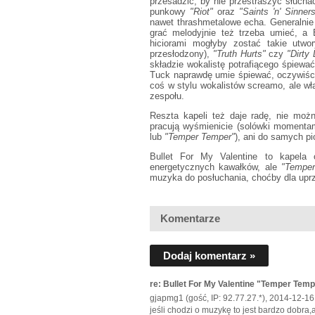
przesadzić, by nie przestraszyć słuch
punkowy
"Riot"
oraz
"Saints 'n' Sinner
nawet thrashmetalowe echa. Generalnie j
grać melodyjnie też trzeba umieć, a
hiciorami mogłyby zostać takie utwo
przesłodzony),
"Truth Hurts"
czy
"Dirty 
składzie wokalistę potrafiącego śpiewa
Tuck naprawdę umie śpiewać, oczywiści
coś w stylu wokalistów screamo, ale wł
zespołu.
Reszta kapeli też daje radę, nie moż
pracują wyśmienicie (solówki momenta
lub
"Temper Temper"
), ani do samych pi
Bullet For My Valentine to kapela 
energetycznych kawałków, ale
"Temper
muzyka do posłuchania, choćby dla up
Komentarze
Dodaj komentarz »
re: Bullet For My Valentine "Temper Tem
gjapmg1 (gość, IP: 92.77.27.*), 2014-12-16
jeśli chodzi o muzykę to jest bardzo dobra,