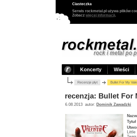
Ciasteczka
Serwis rockmetal.pl używa plików coo
Zobacz
więcej informacji
.
Koncerty
Wieści
Recenzje płyt
Bullet For My Val
recenzja: Bullet Fo
6.08.2013 autor:
Dominik Zawadzki
Nazw
Tytuł
Utwo
Littl
Tears