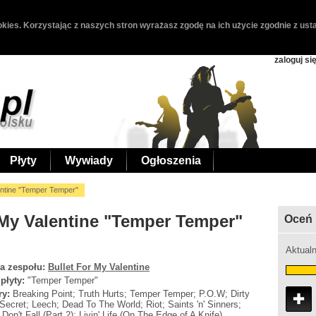
kies. Korzystając z naszych stron wyrażasz zgodę na ich użycie zgodnie z usta
zaloguj si
Płyty
Wywiady
Ogłoszenia
entine "Temper Temper"
r My Valentine "Temper Temper"
Oceń 
Aktualn
a zespołu:
Bullet For My Valentine
 płyty:
"Temper Temper"
ry:
Breaking Point; Truth Hurts; Temper Temper; P.O.W; Dirty
e Secret; Leech; Dead To The World; Riot; Saints 'n' Sinners;
 Don't Fall (Part 2); Livin' Life (On The Edge of A Knife)