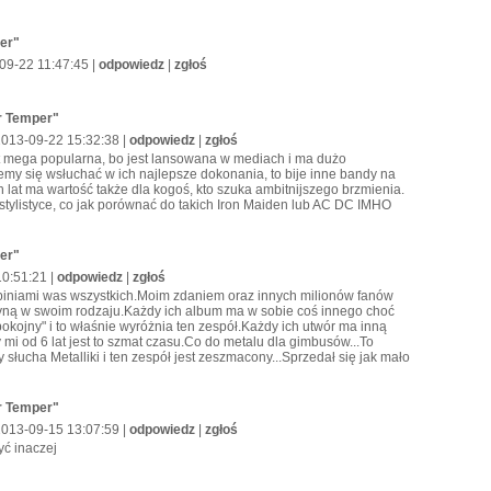
per"
-09-22 11:47:45 |
odpowiedz
|
zgłoś
er Temper"
 2013-09-22 15:32:38 |
odpowiedz
|
zgłoś
st mega popularna, bo jest lansowana w mediach i ma dużo
my się wsłuchać w ich najlepsze dokonania, to bije inne bandy na
h lat ma wartość także dla kogoś, kto szuka ambitnijszego brzmienia.
stylistyce, co jak porównać do takich Iron Maiden lub AC DC IMHO
per"
10:51:21 |
odpowiedz
|
zgłoś
opiniami was wszystkich.Moim zdaniem oraz innych milionów fanów
dyną w swoim rodzaju.Każdy ich album ma w sobie coś innego choć
spokojny" i to właśnie wyróżnia ten zespół.Każdy ich utwór ma inną
 mi od 6 lat jest to szmat czasu.Co do metalu dla gimbusów...To
dy słucha Metalliki i ten zespół jest zeszmacony...Sprzedał się jak mało
er Temper"
2013-09-15 13:07:59 |
odpowiedz
|
zgłoś
yć inaczej