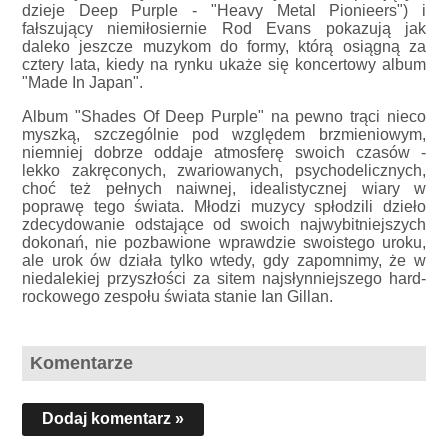
dzieje Deep Purple - "Heavy Metal Pionieers") i
fałszujący niemiłosiernie Rod Evans pokazują jak
daleko jeszcze muzykom do formy, którą osiągną za
cztery lata, kiedy na rynku ukaże się koncertowy album
"Made In Japan".
Album "Shades Of Deep Purple" na pewno trąci nieco
myszką, szczególnie pod względem brzmieniowym,
niemniej dobrze oddaje atmosferę swoich czasów -
lekko zakręconych, zwariowanych, psychodelicznych,
choć też pełnych naiwnej, idealistycznej wiary w
poprawę tego świata. Młodzi muzycy spłodzili dzieło
zdecydowanie odstające od swoich najwybitniejszych
dokonań, nie pozbawione wprawdzie swoistego uroku,
ale urok ów działa tylko wtedy, gdy zapomnimy, że w
niedalekiej przyszłości za sitem najsłynniejszego hard-
rockowego zespołu świata stanie Ian Gillan.
Komentarze
Dodaj komentarz »