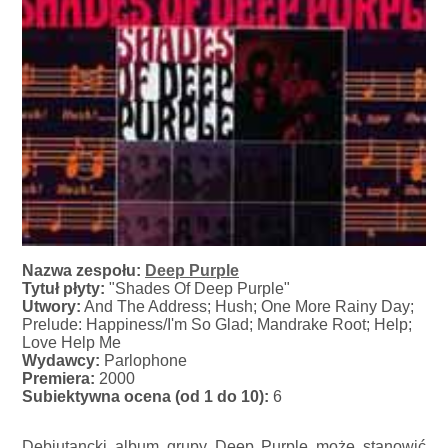
Nazwa zespołu:
Deep Purple
Tytuł płyty:
"Shades Of Deep Purple"
Utwory:
And The Address; Hush; One More Rainy Day;
Prelude: Happiness/I'm So Glad; Mandrake Root; Help;
Love Help Me
Wydawcy:
Parlophone
Premiera:
2000
Subiektywna ocena (od 1 do 10):
6
Debiutancki album grupy Deep Purple może stanowić