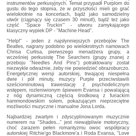
instrumentów perkusyjnych. Temat przypadł Purplom do
gustu do tego stopnia, że w przyszłości mieli go grać
wielokrotnie na koncertach, bądź jako samodzielny
utwór (ciągnący się czasem 30 minut!), bądź też jako
część "Space Truckin'" - utworu zamykającego
klasyczny wypiek DP - "Machine Head".
"Help!" - jeden z najsłynniejszych przebojów The
Beatles, nagrany podobno po wielokrotnych namowach
Chrisa Curtisa, pierwszego menadżera grupy, a
wcześniej perkusistę The Searchers (grupy znanej z
przeboju "Needles And Pins") potraktowany został
niezwykle odważnie, żeby nie powiedzieć obrazoburczo.
Energetycznej wersji autorskiej, trwającej niespełna
dwie i pół minuty, muzycy Purple przeciwstawili
sześciominutową trawestację z psychodelicznym
wstępem, rozleniwionym śpiewem Evansa i powalającą
z nóg dynamiczną częścią środkową z furiackim
hammondowskim solem, pokazującym nieprzeciętne
możliwości muzyczne i manualne Jona Lorda.
Najbardziej zwartym i zdyscyplinowanym muzycznie
numerem na "Shades..." jest niewątpliwie motoryczny,
choć zarazem pełen romantyzmu owoc współpracy
autorskiej Ritchie'go Blackmore'a i Roda Evansa, "Love