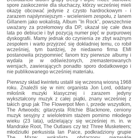
spore zaskoczenie dla słuchaczy, którzy wcześniej mieli
okazję obcować jedynie z czysto hardrockowym - i
zarazem najsłynniejszym - wcieleniem zespołu, z Ianem
Gillanem jako wokalistą. Album "In Rock", powszechnie
uważany za przełomowy dla DP, ukazał się całe dwa
lata po debiucie i był pozycją numer pięć w purpurowej
dyskografii. Mamy jednak do czynienia ze zbyt ważnym
zespołem i warto przyjrzeć się dokładniej temu, co robił
wcześniej, tym bardziej, że niedawno firma EMI
postanowiła przypomnieć fanom trzy pierwsze albumy i
wydała je w odświeżonych, zremasterowanych
wersjach, zawierających ponadto sporo dodatkowego i
nie publikowanego wcześniej materiału.
Pierwszy skład kwintetu ustalił się wczesną wiosną 1968
roku. Znaleźli się w nim: organista Jon Lord, oddany
miłośnik muzyki klasycznej i zarazem jedyny
wykształcony muzyk z całej piątki, znany wcześniej z
takich grup jak The Flowerpot Men i, przede wszystkim,
The Artwoods; gitarzysta Ritchie Blackmore, ceniony
muzyk sesyjny z wieloletnim stażem pomimo młodego
wieku (23 lata), udzielający się wcześniej m. in. w
Mandrake Root, The Outlaws czy też Three Musketeers;
młodziutki perkusista Ian Paice, podkradziony grupie
The Maze; wokalista obdarzony niezwykle