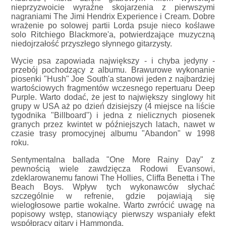
nieprzyzwoicie wyraźne skojarzenia z pierwszymi
nagraniami The Jimi Hendrix Experience i Cream. Dobre
wrażenie po solowej partii Lorda psuje nieco koślawe
solo Ritchiego Blackmore'a, potwierdzające muzyczną
niedojrzałość przyszłego słynnego gitarzysty.
Wycie psa zapowiada największy - i chyba jedyny -
przebój pochodzący z albumu. Brawurowe wykonanie
piosenki "Hush" Joe South'a stanowi jeden z najbardziej
wartościowych fragmentów wczesnego repertuaru Deep
Purple. Warto dodać, że jest to największy singlowy hit
grupy w USA aż po dzień dzisiejszy (4 miejsce na liście
tygodnika "Billboard") i jedna z nielicznych piosenek
granych przez kwintet w późniejszych latach, nawet w
czasie trasy promocyjnej albumu "Abandon" w 1998
roku.
Sentymentalna ballada "One More Rainy Day" z
pewnością wiele zawdzięcza Rodowi Evansowi,
zdeklarowanemu fanowi The Hollies, Cliffa Benetta i The
Beach Boys. Wpływ tych wykonawców słychać
szczególnie w refrenie, gdzie pojawiają się
wielogłosowe partie wokalne. Warto zwrócić uwagę na
popisowy wstęp, stanowiący pierwszy wspaniały efekt
współpracy gitary i Hammonda.