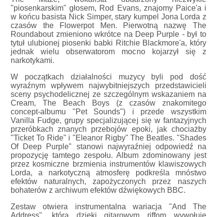
"piosenkarskim" głosem, Rod Evans, znajomy Paice'a i
w końcu basista Nick Simper, stary kumpel Jona Lorda z
czasów the Flowerpot Men. Pierwotną nazwę The
Roundabout zmieniono wkrótce na Deep Purple - był to
tytuł ulubionej piosenki babki Ritchie Blackmore'a, który
jednak wielu obserwatorom mocno kojarzył się z
narkotykami.
W początkach działalności muzycy byli pod dość
wyraźnym wpływem najwybitniejszych przedstawicieli
sceny psychodelicznej ze szczególnym wskazaniem na
Cream, The Beach Boys (z czasów znakomitego
concept-albumu "Pet Sounds") i przede wszystkim
Vanilla Fudge, grupy specjalizującej się w fantazyjnych
przeróbkach znanych przebojów epoki, jak chociażby
"Ticket To Ride" i "Eleanor Rigby" The Beatles. "Shades
Of Deep Purple" stanowi najwyraźniej odpowiedź na
propozycję tamtego zespołu. Album zdominowany jest
przez kosmiczne brzmienia instrumentów klawiszowych
Lorda, a narkotyczną atmosferę podkreśla mnóstwo
efektów naturalnych, zapożyczonych przez naszych
bohaterów z archiwum efektów dźwiękowych BBC.
Zestaw otwiera instrumentalna wariacja "And The
Address", która dzięki gitarowym riffom wywołuje