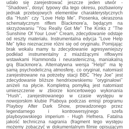
udało się zarejestrować jeszcze jeden utwór -
"Shadows", dosyć typowy dla tego okresu, pozbawiony
jednak przebojowych elementów charakterystycznych
dla "Hush" czy "Love Help Me". Piosenka, okraszona
schematycznym riffem Blackmore'a, będącym na
skrzyżowaniu "You Really Got Me" The Kinks z "The
Sunshine Of Your Love" Cream, zdecydowanie odstaje
od reszty materiału. Instrumentalna edycja "Love Help
Me" tylko nieznacznie różni się od oryginału. Pomijając
brak wokalu mamy tu zdecydowanie agresywniejszy
podkład instrumentalny z miażdżącymi riffowymi
wstawkami Hammonda i neurasteniczną, maniakalną
grą Blackmore'a. Alternatywna wersja "Help!" ma tę
samą psychodeliczną atmosferę, co oryginał, natomiast
zarejestrowane na potrzeby stacji BBC "Hey Joe" jest
zdecydowanie bliższe hendrixowskiemu "oryginałowi"
aniżeli na płycie. Kompletną pomyłką jest natomiast
umieszczenie w zbiorze koncertowego wykonania
"Hush", zarejestrowanego w czasie występu w
nowojorskim klubie Plaboya podczas emisji programu
Playboy After Dark Show, prowadzonego przez
legendarnego i kontrowersyjnego szefa
playboyowskiego imperium - Hugh Hefnera. Fatalna
jakość techniczna nagrania (fragment tego występu
możemy zobaczyć w dokumentalnym filmie opisującym