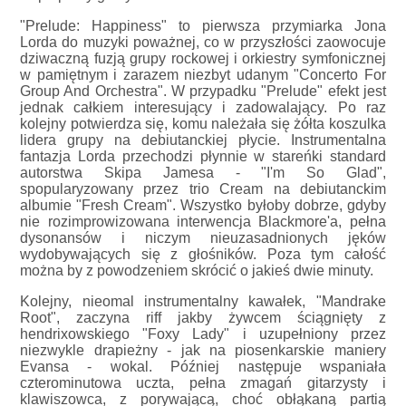
"Prelude: Happiness" to pierwsza przymiarka Jona
Lorda do muzyki poważnej, co w przyszłości zaowocuje
dziwaczną fuzją grupy rockowej i orkiestry symfonicznej
w pamiętnym i zarazem niezbyt udanym "Concerto For
Group And Orchestra". W przypadku "Prelude" efekt jest
jednak całkiem interesujący i zadowalający. Po raz
kolejny potwierdza się, komu należała się żółta koszulka
lidera grupy na debiutanckiej płycie. Instrumentalna
fantazja Lorda przechodzi płynnie w stareńki standard
autorstwa Skipa Jamesa - "I'm So Glad",
spopularyzowany przez trio Cream na debiutanckim
albumie "Fresh Cream". Wszystko byłoby dobrze, gdyby
nie rozimprowizowana interwencja Blackmore'a, pełna
dysonansów i niczym nieuzasadnionych jęków
wydobywających się z głośników. Poza tym całość
można by z powodzeniem skrócić o jakieś dwie minuty.
Kolejny, nieomal instrumentalny kawałek, "Mandrake
Root", zaczyna riff jakby żywcem ściągnięty z
hendrixowskiego "Foxy Lady" i uzupełniony przez
niezwykle drapieżny - jak na piosenkarskie maniery
Evansa - wokal. Później następuje wspaniała
czterominutowa uczta, pełna zmagań gitarzysty i
klawiszowca, z porywającą, choć obłąkaną partią