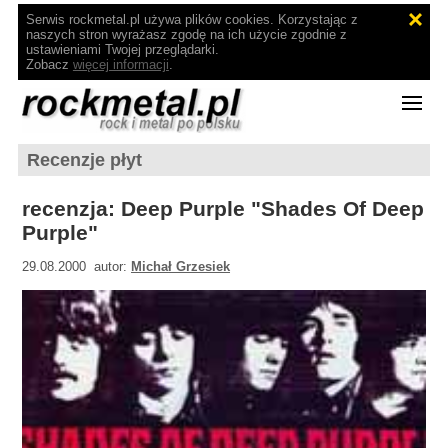
Serwis rockmetal.pl używa plików cookies. Korzystając z
naszych stron wyrażasz zgodę na ich użycie zgodnie z
ustawieniami Twojej przeglądarki.
Zobacz
więcej informacji
.
Recenzje płyt
recenzja: Deep Purple "Shades Of Deep
Purple"
29.08.2000 autor:
Michał Grzesiek