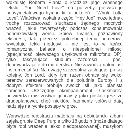
wokalistę Roberta Planta o kradzież jego własnego
tekstu "You Need Love" na potrzeby pierwszego
heavymetalowego hymnu kilku pokoleń - "Whole Lotta
Love". Właściwa, wokalna część "Hey Joe" może jednak
trochę rozczarować słuchacza żądnego mocnych
wrażeń, jakie towarzyszyły podczas konsumowania
hendrixowskiej wersji. Śpiew Evansa, pozbawiony
ekspresji, tak przecież potrzebnej temu numerowi,
wywołuje lekki niedosyt - nie jest to w końcu
romantyczna ballada o niespełnionej miłości
(specjalność pierwszego użytkownika mikrofonu DP),
tylko fascynujące studium zazdrości i pasji
doprowadzające do morderstwa. Nie zawodzą natomiast
instrumentaliści. Na uwagę szczególną zasługuje, po raz
kolejny, Jon Lord, który tym razem obraca się wokół
terenów zarezerwowanych dla południa Europy i z
dobrym efektem próbuje swoich sił jako pianista
flamenco. Oszczędny akompaniament Blackmore'a
potwierdza mistrzostwo gitarzysty jako postaci jeszcze
drugoplanowej, choć niektóre fragmenty solówki dają
nadzieję na rychłe postępy w grze.
Wprawdzie rejestracja materiału na debiutancki album
zajęła grupie Deep Purple tylko 18 godzin (może dlatego
płyta robi wrażenie lekko niedopracowanej), muzykom