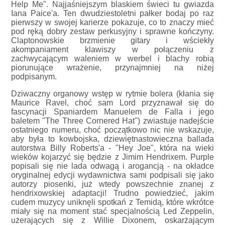
Help Me". Najjaśniejszym blaskiem świeci tu gwiazda
Iana Paice'a. Ten dwudziestoletni pałker bodaj po raz
pierwszy w swojej karierze pokazuje, co to znaczy mieć
pod ręką dobry zestaw perkusyjny i sprawne kończyny.
Claptonowskie brzmienie gitary i wściekły
akompaniament klawiszy w połączeniu z
zachwycającym waleniem w werbel i blachy robią
piorunujące wrażenie, przynajmniej na niżej
podpisanym.
Dziwaczny organowy wstęp w rytmie bolera (kłania się
Maurice Ravel, choć sam Lord przyznawał się do
fascynacji Spaniardem Manuelem de Falla i jego
baletem "The Three Cornered Hat") zwiastuje nadejście
ostatniego numeru, choć początkowo nic nie wskazuje,
aby była to kowbojska, dziewiętnastowieczna ballada
autorstwa Billy Roberts'a - "Hey Joe", która na wieki
wieków kojarzyć się będzie z Jimim Hendrixem. Purple
popisali się nie lada odwagą i arogancją - na okładce
oryginalnej edycji wydawnictwa sami podpisali się jako
autorzy piosenki, już wtedy powszechnie znanej z
hendrixowskiej adaptacji! Trudno powiedzieć, jakim
cudem muzycy uniknęli spotkań z Temidą, które wkrótce
miały się na moment stać specjalnością Led Zeppelin,
użerających się z Willie Dixonem, oskarżającym