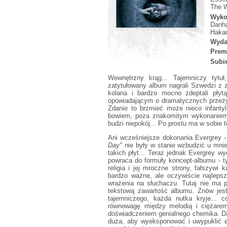
The 
Wyko
Danha
Hakan
Wyda
Prem
Subie
Wewnętrzny krąg... Tajemniczy tytu
zatytułowany album nagrali Szwedzi z
kolana i bardzo mocno zdeptali pły
opowiadającym o dramatycznych przeży
Zdanie to brzmieć może nieco infantyln
bowiem, poza znakomitym wykonaniem 
budzi niepokój... Po prostu ma w sobie 
Ani wcześniejsze dokonania Evergrey 
Day"
nie były w stanie wzbudzić u mnie
takich płyt... Teraz jednak Evergrey w
powraca do formuły koncept-albumu - t
religia i jej mroczne strony, fałszywi
bardzo ważne, ale oczywiście najlepsz
wrażenia na słuchaczu. Tutaj nie ma 
tekstową zawartość albumu. Znów jest
tajemniczego, każda nutka kryje..
równowagę między melodią i ciężare
doświadczeniem genialnego chemika. Daw
duża, aby wyeksponować i uwypuklić emo