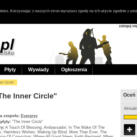
kies. Korzystając z naszych stron wyrażasz zgodę na ich użycie zgodnie z usta
zaloguj si
Płyty
Wywiady
Ogłoszenia
er Circle"
The Inner Circle"
Oceń 
Aktualn
a zespołu:
Evergrey
 płyty:
"The Inner Circle"
ry:
A Touch Of Blessing; Ambassador; In The Wake Of The
; Harmless Wishes; Waking Up Blind; More Than Ever; The
ce Of Conviction; Where All Good Sleep; Faith Restored; When