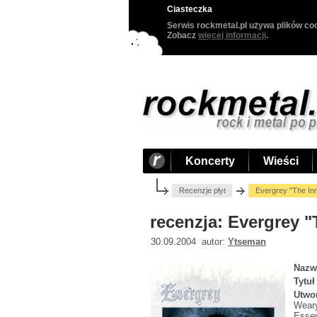
Ciasteczka
Serwis rockmetal.pl używa plików coo
Zobacz
więcej informacji
.
Koncerty
Wieści
Recenzje płyt
Evergrey "The Inn
recenzja: Evergrey "
30.09.2004 autor:
Ytseman
Nazw
Tytuł
Utwo
Weary
Essen