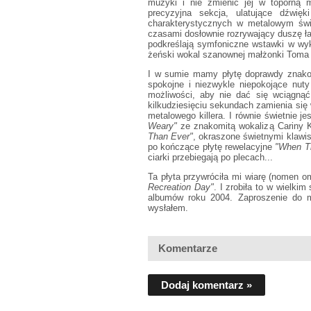
muzyki i nie zmienić jej w toporną m
precyzyjna sekcja, ulatujące dźwię
charakterystycznych w metalowym świ
czasami dosłownie rozrywający duszę ła
podkreślają symfoniczne wstawki w wy
żeński wokal szanownej małżonki Toma E
I w sumie mamy płytę doprawdy znako
spokojne i niezwykle niepokojące nuty
możliwości, aby nie dać się wciągnąć 
kilkudziesięciu sekundach zamienia si
metalowego killera. I równie świetnie 
Weary"
ze znakomitą wokalizą Cariny K
Than Ever"
, okraszone świetnymi klaw
po kończące płytę rewelacyjne
"When T
ciarki przebiegają po plecach...
Ta płyta przywróciła mi wiarę (nomen o
Recreation Day"
. I zrobiła to w wielkim
albumów roku 2004. Zaproszenie do mo
wysłałem.
Komentarze
Dodaj komentarz »