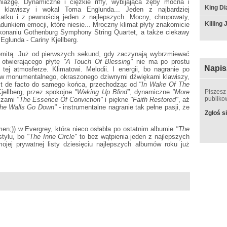
iazgę. Dynamiczne i ciężkie riffy, wybijająca zęby mocna i
King D
ki klawiszy i wokal Toma Englunda... Jeden z najbardziej
atku i z pewnością jeden z najlepszych. Mocny, chropowaty,
Killing
dunkiem emocji, które niesie... Mroczny klimat płyty znakomicie
konaniu Gothenburg Symphony String Quartet, a także ciekawy
glunda - Cariny Kjellberg.
mitą. Już od pierwszych sekund, gdy zaczynają wybrzmiewać
 otwierającego płytę
"A Touch Of Blessing"
nie ma po prostu
Napis
tej atmosferze. Klimatowi. Melodii. I energii, bo nagranie po
ę w monumentalnego, okraszonego dziwnymi dźwiękami klawiszy,
jest de facto do samego końca, przechodząc od
"In Wake Of The
jellberg, przez spokojne
"Waking Up Blind"
, dynamiczne
"More
Piszesz
publik
iszami
"The Essence Of Conviction"
i piękne
"Faith Restored"
, aż
he Walls Go Down"
- instrumentalne nagranie tak pełne pasji, że
Zgłoś si
men;)) w Evergrey, która nieco osłabła po ostatnim albumie
"The
 stylu, bo
"The Inne Circle"
to bez wątpienia jeden z najlepszych
jej prywatnej listy dziesięciu najlepszych albumów roku już