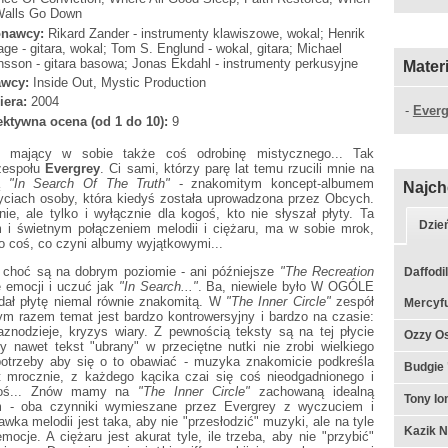
Walls Go Down
nawcy:
Rikard Zander - instrumenty klawiszowe, wokal; Henrik
ge - gitara, wokal; Tom S. Englund - wokal, gitara; Michael
sson - gitara basowa; Jonas Ekdahl - instrumenty perkusyjne
Mater
wcy:
Inside Out, Mystic Production
iera:
2004
-
Everg
ktywna ocena (od 1 do 10):
9
ł, mający w sobie także coś odrobinę mistycznego... Tak
 zespołu
Evergrey
. Ci sami, którzy parę lat temu rzucili mnie na
tą
"In Search Of The Truth"
- znakomitym koncept-albumem
Najch
ciach osoby, która kiedyś została uprowadzona przez Obcych.
ie, ale tylko i wyłącznie dla kogoś, kto nie słyszał płyty. Ta
Dzie
i świetnym połączeniem melodii i ciężaru, ma w sobie mrok,
to coś, co czyni albumy wyjątkowymi...
- choć są na dobrym poziomie - ani późniejsze
"The Recreation
Daffodil
 emocji i uczuć jak
"In Search..."
. Ba, niewiele było W OGÓLE
ydał płytę niemal równie znakomitą. W
"The Inner Circle"
zespół
Mercyfu
ym razem temat jest bardzo kontrowersyjny i bardzo na czasie:
 kaznodzieje, kryzys wiary. Z pewnością teksty są na tej płycie
Ozzy Os
y nawet tekst "ubrany" w przeciętne nutki nie zrobi wielkiego
potrzeby aby się o to obawiać - muzyka znakomicie podkreśla
Budgie 
 mrocznie, z każdego kącika czai się coś nieodgadnionego i
. coś... Znów mamy na
"The Inner Circle"
zachowaną idealną
Tony I
m - oba czynniki wymieszane przez Evergrey z wyczuciem i
ka melodii jest taka, aby nie "przesłodzić" muzyki, ale na tyle
Kazik N
cje. A ciężaru jest akurat tyle, ile trzeba, aby nie "przybić"