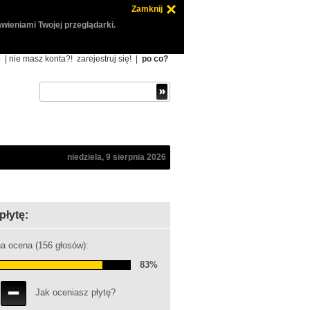
Zamknij
wieniami Twojej przeglądarki.
ę
| nie masz konta?!
zarejestruj się!
|
po co?
niedziela, 9 sierpnia 2026
płytę:
a ocena (156 głosów):
83%
Jak oceniasz płytę?