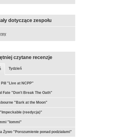
iały dotyczące zespołu
rey
ętniej czytane recenzje
Tydzień
ń
 Pill "Live at NCPP"
l Fate "Don't Break The Oath"
bourne "Bark at the Moon"
"Impeckable (reedycja)"
ommi "Iommi"
a Żywo "Porozumienie ponad podziałami"