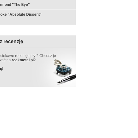
iamond "The Eye"
 Joke "Absolute Dissent"
z recenzję
 ciekawe recenzje płyt? Chcesz je
ować na
rockmetal.pl
?
ę!