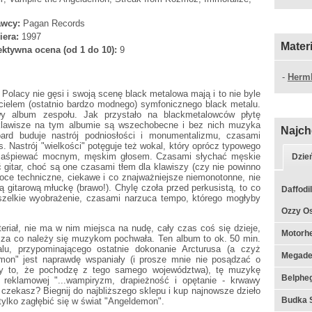
wcy:
Pagan Records
iera:
1997
Mater
ktywna ocena (od 1 do 10):
9
-
Herm
 Polacy nie gęsi i swoją scenę black metalowa mają i to nie byle
icielem (ostatnio bardzo modnego) symfonicznego black metalu.
wy album zespołu. Jak przystało na blackmetalowców płytę
 klawisze na tym albumie są wszechobecne i bez nich muzyka
Najch
ard buduje nastrój podniosłości i monumentalizmu, czasami
s. Nastrój "wielkości" potęguje też wokal, który oprócz typowego
eż zaśpiewać mocnym, męskim głosem. Czasami słychać męskie
Dzie
 gitar, choć są one czasami tłem dla klawiszy (czy nie powinno
oce techniczne, ciekawe i co znajważniejsze niemonotonne, nie
gitarową młuckę (brawo!). Chylę czoła przed perkusistą, to co
Daffodil
szelkie wyobrażenie, czasami narzuca tempo, którego mogłyby
Ozzy Os
riał, nie ma w nim miejsca na nudę, cały czas coś się dzieje,
Motorhe
, za co należy się muzykom pochwała. Ten album to ok. 50 min.
u, przypominającego ostatnie dokonanie Arcturusa (a czyż
Megade
emon" jest naprawdę wspaniały (i prosze mnie nie posądzać o
zy to, że pochodzę z tego samego województwa), tę muzykę
Belpheg
i reklamowej "...wampiryzm, drapieżność i opętanie - krwawy
 czekasz? Biegnij do najbliższego sklepu i kup najnowsze dzieło
Budka S
 tylko zagłębić się w świat "Angeldemon".