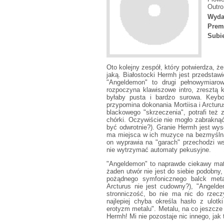
Outro
Wyda
Prem
Subie
Oto kolejny zespół, który potwierdza, że
jaką. Białostocki Hermh jest przedstaw
"Angeldemon" to drugi pełnowymiaro
rozpoczyna klawiszowe intro, zresztą
byłaby pusta i bardzo surowa. Keybo
przypomina dokonania Mortiisa i Arcturu
blackowego "skrzeczenia", potrafi t
chórki. Oczywiście nie mogło zabraknąć
być odwrotnie?). Granie Hermh jest wys
ma miejsca w ich muzyce na bezmyślną 
on wyprawia na "garach" przechodzi w
nie wytrzymać automaty pekusyjne.
"Angeldemon" to naprawde ciekawy mate
żaden utwór nie jest do siebie podobny
pożądnego symfonicznego balck metal
Arcturus nie jest cudowny?), "Angeld
stronniczość, bo nie ma nic do rzec
najlepiej chyba określa hasło z ulotk
erotyzm metalu". Metalu, na co jeszcze
Hermh! Mi nie pozostaje nic innego, jak