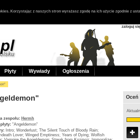
kies. Korzystając z naszych stron wyrażasz zgodę na ich użycie zgodnie z usta
zaloguj si
Płyty
Wywiady
Ogłoszenia
on"
ngeldemon"
Oceń 
Aktualn
a zespołu:
Hermh
 płyty:
"Angeldemon"
ry:
Intro; Wonderlust; The Silent Touch of Bloody Rain;
death Lover; Winged Emptiness; Years of Dying; Wolfish
r; Vampire the Angeldemon; Streak from Kozmoz; Immoralize;