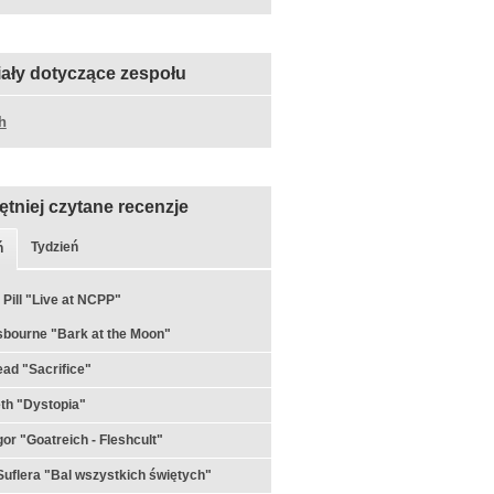
iały dotyczące zespołu
h
ętniej czytane recenzje
Tydzień
ń
 Pill "Live at NCPP"
bourne "Bark at the Moon"
ad "Sacrifice"
th "Dystopia"
or "Goatreich - Fleshcult"
uflera "Bal wszystkich świętych"