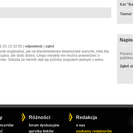
Kat "Ba
Tiamat 
Napis
11-01 15:32:05 |
odpowiedz
|
zgłoś
runki oryginalna, jak na blackmetalowo-klawiszowe warunki, miła dla
Piszesz
kcyjna, ale dość dobra, czego niestety nie można powiedzieć o
publik
mie. Szkoda że Hermh stał się później zespołem jednym z wielu
Zgłoś si
y
Różności
Redakcja
oncertów
forum dyskusyjne
o nas
ęć
garstka linków
szukamy redaktorów