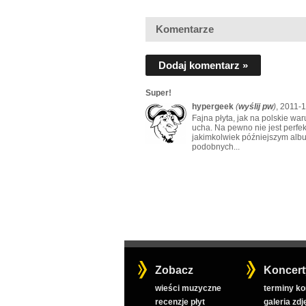
Komentarze
Dodaj komentarz »
Super!
hypergeek
(
wyślij pw
)
, 2011-
Fajna płyta, jak na polskie wa
ucha. Na pewno nie jest perfe
jakimkolwiek późniejszym albu
podobnych...
Zobacz
Koncert
wieści muzyczne
terminy k
recenzje płyt
galeria zdj