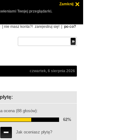
Zamknij
wieniami Twojej przeglądarki.
ę
| nie masz konta?!
zarejestruj się!
|
po co?
czwartek, 6 sierpnia 2026
płytę:
a ocena (88 głosów):
62%
Jak oceniasz płytę?