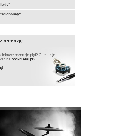
llady"
"Wildhoney"
z recenzję
 ciekawe recenzje płyt? Chcesz je
ować na
rockmetal.pl
?
ę!