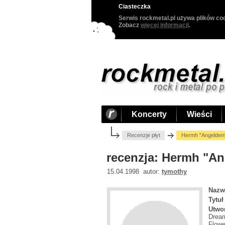
Ciasteczka
Serwis rockmetal.pl używa plików coo
Zobacz
więcej informacji
.
Koncerty
Wieści
Recenzje płyt
Hermh "Angeldem
recenzja: Hermh "A
15.04.1998 autor:
tymothy
Nazw
Tytuł
Utwo
Dream
Flowe