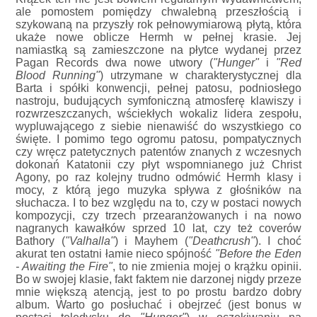
ale pomostem pomiędzy chwalebną przeszłością i
szykowaną na przyszły rok pełnowymiarową płytą, która
ukaże nowe oblicze Hermh w pełnej krasie. Jej
namiastką są zamieszczone na płytce wydanej przez
Pagan Records dwa nowe utwory (
"Hunger"
i
"Red
Blood Running"
) utrzymane w charakterystycznej dla
Barta i spółki konwencji, pełnej patosu, podniosłego
nastroju, budujących symfoniczną atmosferę klawiszy i
rozwrzeszczanych, wściekłych wokaliz lidera zespołu,
wypluwającego z siebie nienawiść do wszystkiego co
święte. I pomimo tego ogromu patosu, pompatycznych
czy wręcz patetycznych patentów znanych z wczesnych
dokonań Katatonii czy płyt wspomnianego już Christ
Agony, po raz kolejny trudno odmówić Hermh klasy i
mocy, z którą jego muzyka spływa z głośników na
słuchacza. I to bez względu na to, czy w postaci nowych
kompozycji, czy trzech przearanżowanych i na nowo
nagranych kawałków sprzed 10 lat, czy też coverów
Bathory (
"Valhalla"
) i Mayhem (
"Deathcrush"
). I choć
akurat ten ostatni łamie nieco spójność
"Before the Eden
- Awaiting the Fire"
, to nie zmienia mojej o krążku opinii.
Bo w swojej klasie, fakt faktem nie darzonej nigdy przeze
mnie większą atencją, jest to po prostu bardzo dobry
album. Warto go posłuchać i obejrzeć (jest bonus w