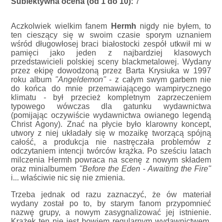
Subiektywna ocena (od 1 do 10):
7
Aczkolwiek wielkim fanem
Hermh
nigdy nie byłem, to
ten cieszący się w swoim czasie sporym uznaniem
wśród długowłosej braci białostocki zespół utkwił mi w
pamięci jako jeden z najbardziej klasowych
przedstawicieli polskiej sceny blackmetalowej. Wydany
przez ekipę dowodzoną przez Barta Krysiuka w 1997
roku album
"Angeldemon"
- z całym swym garbem nie
do końca do mnie przemawiającego wampirycznego
klimatu - był przecież kompletnym zaprzeczeniem
typowego wówczas dla gatunku wydawnictwa
(pomijając oczywiście wydawnictwa owianego legendą
Christ Agony). Znać na płycie było klarowny koncept,
utwory z niej układały się w mozaikę tworzącą spójną
całość, a produkcja nie nastręczała problemów z
odczytaniem intencji twórców krążka. Po sześciu latach
milczenia Hermh powraca na scenę z nowym składem
oraz minialbumem
"Before the Eden - Awaiting the Fire"
i... właściwie nic się nie zmienia.
Trzeba jednak od razu zaznaczyć, że ów materiał
wydany został po to, by starym fanom przypomnieć
nazwę grupy, a nowym zasygnalizować jej istnienie.
Krążek ten nie jest bowiem regularnym wydawnictwem,