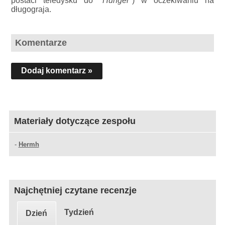
postaci teledysku do
"Hunger"
) w oczekiwaniu na
długograja.
Komentarze
Dodaj komentarz »
Materiały dotyczące zespołu
-
Hermh
Najchętniej czytane recenzje
Tydzień
Dzień