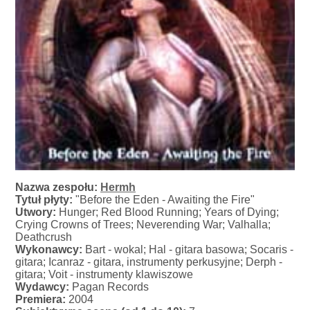
Nazwa zespołu:
Hermh
Tytuł płyty:
"Before the Eden - Awaiting the Fire"
Utwory:
Hunger; Red Blood Running; Years of Dying;
Crying Crowns of Trees; Neverending War; Valhalla;
Deathcrush
Wykonawcy:
Bart - wokal; Hal - gitara basowa; Socaris -
gitara; Icanraz - gitara, instrumenty perkusyjne; Derph -
gitara; Voit - instrumenty klawiszowe
Wydawcy:
Pagan Records
Premiera:
2004