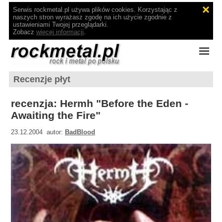
Serwis rockmetal.pl używa plików cookies. Korzystając z
naszych stron wyrażasz zgodę na ich użycie zgodnie z
ustawieniami Twojej przeglądarki.
Zobacz
więcej informacji
.
Recenzje płyt
recenzja: Hermh "Before the Eden -
Awaiting the Fire"
23.12.2004 autor:
BadBlood