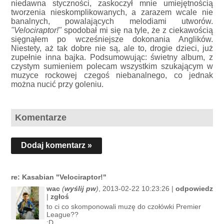
niedawna styczności, zaskoczył mnie umiejętnością
tworzenia nieskomplikowanych, a zarazem wcale nie
banalnych, powalających melodiami utworów.
"Velociraptor!"
spodobał mi się na tyle, że z ciekawością
sięgnąłem po wcześniejsze dokonania Anglików.
Niestety, aż tak dobre nie są, ale to, drogie dzieci, już
zupełnie inna bajka. Podsumowując: świetny album, z
czystym sumieniem polecam wszystkim szukającym w
muzyce rockowej czegoś niebanalnego, co jednak
można nucić przy goleniu.
Komentarze
Dodaj komentarz »
re: Kasabian "Velociraptor!"
wac
(
wyślij pw
)
, 2013-02-22 10:23:26 |
odpowiedz
|
zgłoś
to ci co skomponowali muzę do czołówki Premier
League??
:D