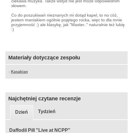
ciekawa muzyka. Także wstyd nie jest może odpowiednim
słowem.
Co do poszukiwań nieznanych mi dotąd kapel, to no cóż,
jestem maniakiem ogólnie pojętego rocka, więc to dla mnie
przyjemność :) ale klasykę, jak "Master.." naturalnie też lubię
:)
Materiały dotyczące zespołu
-
Kasabian
Najchętniej czytane recenzje
Tydzień
Dzień
Daffodil Pill "Live at NCPP"