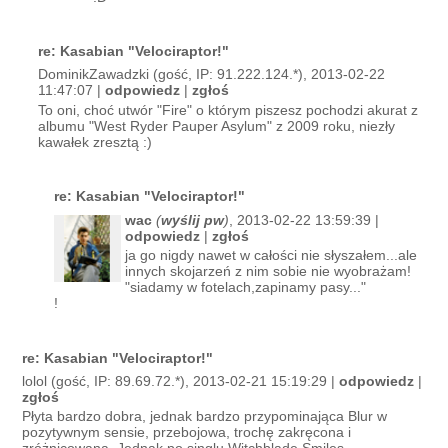
re: Kasabian "Velociraptor!"
DominikZawadzki (gość, IP: 91.222.124.*), 2013-02-22
11:47:07 |
odpowiedz
|
zgłoś
To oni, choć utwór "Fire" o którym piszesz pochodzi akurat z
albumu "West Ryder Pauper Asylum" z 2009 roku, niezły
kawałek zresztą :)
re: Kasabian "Velociraptor!"
wac
(
wyślij pw
)
, 2013-02-22 13:59:39 |
odpowiedz
|
zgłoś
ja go nigdy nawet w całości nie słyszałem...ale
innych skojarzeń z nim sobie nie wyobrażam!
"siadamy w fotelach,zapinamy pasy..."
!
re: Kasabian "Velociraptor!"
lolol (gość, IP: 89.69.72.*), 2013-02-21 15:19:29 |
odpowiedz
|
zgłoś
Płyta bardzo dobra, jednak bardzo przypominająca Blur w
pozytywnym sensie, przebojowa, trochę zakręcona i