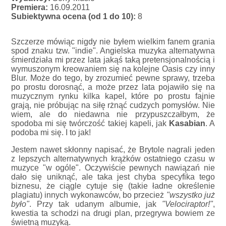
Premiera:
16.09.2011
Subiektywna ocena (od 1 do 10):
8
Szczerze mówiąc nigdy nie byłem wielkim fanem grania
spod znaku tzw. "indie". Angielska muzyka alternatywna
śmierdziała mi przez lata jakąś taką pretensjonalnością i
wymuszonym kreowaniem się na kolejne Oasis czy inny
Blur. Może do tego, by zrozumieć pewne sprawy, trzeba
po prostu dorosnąć, a może przez lata pojawiło się na
muzycznym rynku kilka kapel, które po prostu fajnie
grają, nie próbując na siłę rżnąć cudzych pomysłów. Nie
wiem, ale do niedawna nie przypuszczałbym, że
spodoba mi się twórczość takiej kapeli, jak
Kasabian
. A
podoba mi się. I to jak!
Jestem nawet skłonny napisać, że Brytole nagrali jeden
z lepszych alternatywnych krążków ostatniego czasu w
muzyce "w ogóle". Oczywiście pewnych nawiązań nie
dało się uniknąć, ale taka jest chyba specyfika tego
biznesu, że ciągle cytuje się (takie ładne określenie
plagiatu) innych wykonawców, bo przecież
"wszystko już
było"
. Przy tak udanym albumie, jak
"Velociraptor!"
,
kwestia ta schodzi na drugi plan, przegrywa bowiem ze
świetną muzyką.