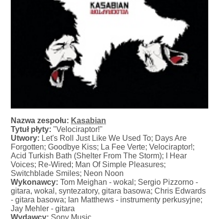
Nazwa zespołu:
Kasabian
Tytuł płyty:
"Velociraptor!"
Utwory:
Let's Roll Just Like We Used To; Days Are
Forgotten; Goodbye Kiss; La Fee Verte; Velociraptor!;
Acid Turkish Bath (Shelter From The Storm); I Hear
Voices; Re-Wired; Man Of Simple Pleasures;
Switchblade Smiles; Neon Noon
Wykonawcy:
Tom Meighan - wokal; Sergio Pizzorno -
gitara, wokal, syntezatory, gitara basowa; Chris Edwards
- gitara basowa; Ian Matthews - instrumenty perkusyjne;
Jay Mehler - gitara
Wydawcy:
Sony Music