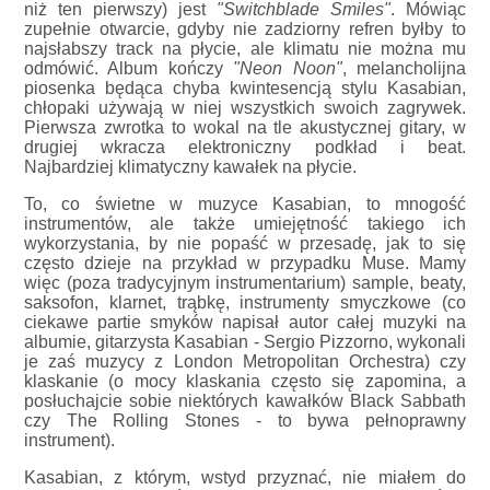
niż ten pierwszy) jest
"Switchblade Smiles"
. Mówiąc
zupełnie otwarcie, gdyby nie zadziorny refren byłby to
najsłabszy track na płycie, ale klimatu nie można mu
odmówić. Album kończy
"Neon Noon"
, melancholijna
piosenka będąca chyba kwintesencją stylu Kasabian,
chłopaki używają w niej wszystkich swoich zagrywek.
Pierwsza zwrotka to wokal na tle akustycznej gitary, w
drugiej wkracza elektroniczny podkład i beat.
Najbardziej klimatyczny kawałek na płycie.
To, co świetne w muzyce Kasabian, to mnogość
instrumentów, ale także umiejętność takiego ich
wykorzystania, by nie popaść w przesadę, jak to się
często dzieje na przykład w przypadku Muse. Mamy
więc (poza tradycyjnym instrumentarium) sample, beaty,
saksofon, klarnet, trąbkę, instrumenty smyczkowe (co
ciekawe partie smyków napisał autor całej muzyki na
albumie, gitarzysta Kasabian - Sergio Pizzorno, wykonali
je zaś muzycy z London Metropolitan Orchestra) czy
klaskanie (o mocy klaskania często się zapomina, a
posłuchajcie sobie niektórych kawałków Black Sabbath
czy The Rolling Stones - to bywa pełnoprawny
instrument).
Kasabian, z którym, wstyd przyznać, nie miałem do