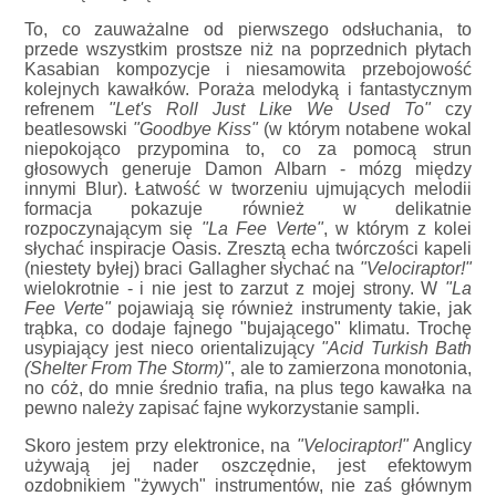
To, co zauważalne od pierwszego odsłuchania, to
przede wszystkim prostsze niż na poprzednich płytach
Kasabian kompozycje i niesamowita przebojowość
kolejnych kawałków. Poraża melodyką i fantastycznym
refrenem
"Let's Roll Just Like We Used To"
czy
beatlesowski
"Goodbye Kiss"
(w którym notabene wokal
niepokojąco przypomina to, co za pomocą strun
głosowych generuje Damon Albarn - mózg między
innymi Blur). Łatwość w tworzeniu ujmujących melodii
formacja pokazuje również w delikatnie
rozpoczynającym się
"La Fee Verte"
, w którym z kolei
słychać inspiracje Oasis. Zresztą echa twórczości kapeli
(niestety byłej) braci Gallagher słychać na
"Velociraptor!"
wielokrotnie - i nie jest to zarzut z mojej strony. W
"La
Fee Verte"
pojawiają się również instrumenty takie, jak
trąbka, co dodaje fajnego "bujającego" klimatu. Trochę
usypiający jest nieco orientalizujący
"Acid Turkish Bath
(Shelter From The Storm)"
, ale to zamierzona monotonia,
no cóż, do mnie średnio trafia, na plus tego kawałka na
pewno należy zapisać fajne wykorzystanie sampli.
Skoro jestem przy elektronice, na
"Velociraptor!"
Anglicy
używają jej nader oszczędnie, jest efektowym
ozdobnikiem "żywych" instrumentów, nie zaś głównym