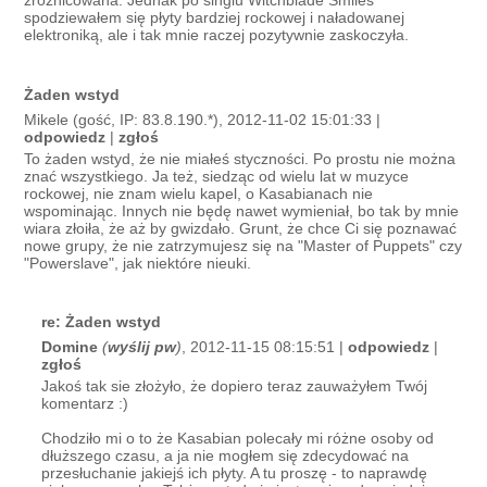
zróżnicowana. Jednak po singlu Witchblade Smiles
spodziewałem się płyty bardziej rockowej i naładowanej
elektroniką, ale i tak mnie raczej pozytywnie zaskoczyła.
Żaden wstyd
Mikele (gość, IP: 83.8.190.*), 2012-11-02 15:01:33 |
odpowiedz
|
zgłoś
To żaden wstyd, że nie miałeś styczności. Po prostu nie można
znać wszystkiego. Ja też, siedząc od wielu lat w muzyce
rockowej, nie znam wielu kapel, o Kasabianach nie
wspominając. Innych nie będę nawet wymieniał, bo tak by mnie
wiara złoiła, że aż by gwizdało. Grunt, że chce Ci się poznawać
nowe grupy, że nie zatrzymujesz się na "Master of Puppets" czy
"Powerslave", jak niektóre nieuki.
re: Żaden wstyd
Domine
(
wyślij pw
)
, 2012-11-15 08:15:51 |
odpowiedz
|
zgłoś
Jakoś tak sie złożyło, że dopiero teraz zauważyłem Twój
komentarz :)
Chodziło mi o to że Kasabian polecały mi różne osoby od
dłuższego czasu, a ja nie mogłem się zdecydować na
przesłuchanie jakiejś ich płyty. A tu proszę - to naprawdę