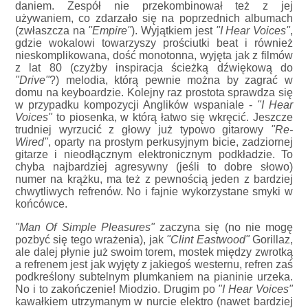
daniem. Zespół nie przekombinował też z jej
używaniem, co zdarzało się na poprzednich albumach
(zwłaszcza na
"Empire"
). Wyjątkiem jest
"I Hear Voices"
,
gdzie wokalowi towarzyszy prościutki beat i również
nieskomplikowana, dość monotonna, wyjęta jak z filmów
z lat 80 (czyżby inspiracja ścieżką dźwiękową do
"Drive"
?) melodia, którą pewnie można by zagrać w
domu na keyboardzie. Kolejny raz prostota sprawdza się
w przypadku kompozycji Anglików wspaniale -
"I Hear
Voices"
to piosenka, w którą łatwo się wkręcić. Jeszcze
trudniej wyrzucić z głowy już typowo gitarowy
"Re-
Wired"
, oparty na prostym perkusyjnym bicie, zadziornej
gitarze i nieodłącznym elektronicznym podkładzie. To
chyba najbardziej agresywny (jeśli to dobre słowo)
numer na krążku, ma też z pewnością jeden z bardziej
chwytliwych refrenów. No i fajnie wykorzystane smyki w
końcówce.
"Man Of Simple Pleasures"
zaczyna się (no nie mogę
pozbyć się tego wrażenia), jak
"Clint Eastwood"
Gorillaz,
ale dalej płynie już swoim torem, mostek między zwrotką
a refrenem jest jak wyjęty z jakiegoś westernu, refren zaś
podkreślony subtelnym plumkaniem na pianinie urzeka.
No i to zakończenie! Miodzio. Drugim po
"I Hear Voices"
kawałkiem utrzymanym w nurcie elektro (nawet bardziej