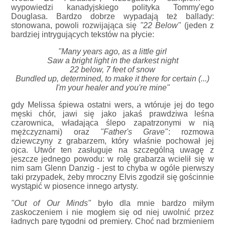
wypowiedzi kanadyjskiego polityka Tommy'ego
Douglasa. Bardzo dobrze wypadają też ballady:
stonowana, powoli rozwijająca się
"22 Below"
(jeden z
bardziej intrygujących tekstów na płycie:
"Many years ago, as a little girl
Saw a bright light in the darkest night
22 below, 7 feet of snow
Bundled up, determined, to make it there for certain (...)
I'm your healer and you're mine"
gdy Melissa śpiewa ostatni wers, a wtóruje jej do tego
męski chór, jawi się jako jakaś prawdziwa leśna
czarownica, władająca ślepo zapatrzonymi w nią
mężczyznami) oraz
"Father's Grave"
: rozmowa
dziewczyny z grabarzem, który właśnie pochował jej
ojca. Utwór ten zasługuje na szczególną uwagę z
jeszcze jednego powodu: w rolę grabarza wcielił się w
nim sam Glenn Danzig - jest to chyba w ogóle pierwszy
taki przypadek, żeby mroczny Elvis zgodził się gościnnie
wystąpić w piosence innego artysty.
"Out of Our Minds"
było dla mnie bardzo miłym
zaskoczeniem i nie mogłem się od niej uwolnić przez
ładnych parę tygodni od premiery. Choć nad brzmieniem