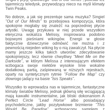
tajemniczy teledysk, przywodzący nieco na myśl klimaty
Twin Peaks.
No dobrze, a jak się prezentuje sama muzyka? Singiel
"Out of Our Minds"
to przebojowa kompozycja, która
spokojnie mogłaby się znaleźć na poprzedniej płycie
artystki. Uwagę przykuwa w niej przede wszystkim
eteryczna wokaliza Melissy, inspirowana podobno
bojowymi pieśniami wikingów. Energii w głosie
faktycznie dziewczynie odmówić nie można i z
pewnością niejeden wiking by o nią zawalczył. Na płycie
mamy jeszcze kilka takich utworów: zdecydowanie
spokojniejszy, lecz równie chwytliwy
"Meet Me on the
Darkside"
, w którym Melissa z interesującym efektem
wzbogaca swoje niektóre wysokie linie wokalne
dodatkową partią, zaśpiewaną w niższych rejestrach,
oparty na syntetycznym rytmie
"Follow the Map"
czy
złowrogo jadący na basie
"Isis Speaks"
.
Wszystko to wprowadza nas w tajemnicze, fantastyczne
klimaty światów Melissy, jednak główną siłę wciągającą
mają kawałki instrumentalne, jak bliski dokonaniom A
Perfect Circle
"Lead Horse"
albo posiadający
psychodeliczne, jakby pozytywkowe brzmienie
"This
Would Be Paradise"
, wzbogacony samplem z