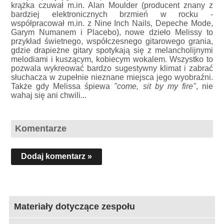
krążka czuwał m.in. Alan Moulder (producent znany z
bardziej elektronicznych brzmień w rocku -
współpracował m.in. z Nine Inch Nails, Depeche Mode,
Garym Numanem i Placebo), nowe dzieło Melissy to
przykład świetnego, współczesnego gitarowego grania,
gdzie drapieżne gitary spotykają się z melancholijnymi
melodiami i kuszącym, kobiecym wokalem. Wszystko to
pozwala wykreować bardzo sugestywny klimat i zabrać
słuchacza w zupełnie nieznane miejsca jego wyobraźni.
Także gdy Melissa śpiewa
"come, sit by my fire"
, nie
wahaj się ani chwili...
Komentarze
Dodaj komentarz »
Materiały dotyczące zespołu