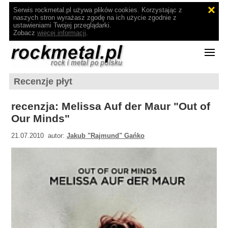
Serwis rockmetal.pl używa plików cookies. Korzystając z
naszych stron wyrażasz zgodę na ich użycie zgodnie z
ustawieniami Twojej przeglądarki.
Zobacz
więcej informacji
.
Recenzje płyt
recenzja: Melissa Auf der Maur "Out of
Our Minds"
21.07.2010 autor:
Jakub "Rajmund" Gańko