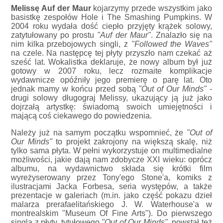
Melissę Auf der Maur
kojarzymy przede wszystkim jako
basistkę zespołów Hole i The Smashing Pumpkins. W
2004 roku wydała dość ciepło przyjęty krążek solowy,
zatytułowany po prostu
"Auf der Maur"
. Znalazło się na
nim kilka przebojowych singli, z
"Followed the Waves"
na czele. Na następcę tej płyty przyszło nam czekać aż
sześć lat. Wokalistka deklaruje, że nowy album był już
gotowy w 2007 roku, lecz rozmaite komplikacje
wydawnicze opóźniły jego premierę o parę lat. Oto
jednak mamy w końcu przed sobą
"Out of Our Minds"
-
drugi solowy długograj Melissy, ukazujący ją już jako
dojrzałą artystkę: świadomą swoich umiejętności i
mającą coś ciekawego do powiedzenia.
Należy już na samym początku wspomnieć, że
"Out of
Our Minds"
to projekt zakrojony na większą skalę, niż
tylko sama płyta. W pełni wykorzystuje on multimedialne
możliwości, jakie dają nam zdobycze XXI wieku: oprócz
albumu, na wydawnictwo składa się krótki film
wyreżyserowany przez Tony'ego Stone'a, komiks z
ilustracjami Jacka Forbesa, seria występów, a także
prezentacje w galeriach (m.in. jako część pokazu dzieł
malarza prerafaelitańskiego J. W. Waterhouse'a w
montrealskim "Museum Of Fine Arts"). Do pierwszego
singla z płyty, tytułowego
"Out of Our Minds"
, powstał też