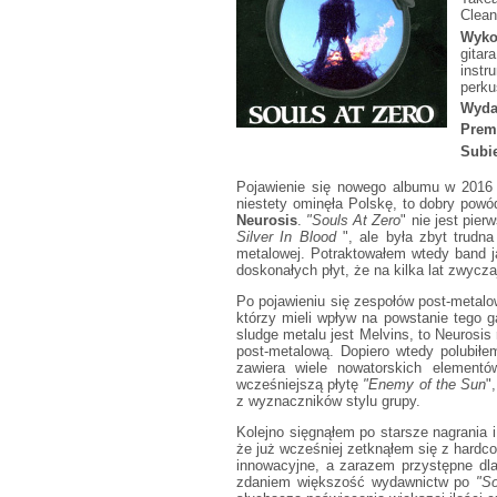
Clean
Wyko
gitar
instr
perku
Wyda
Prem
Subie
Pojawienie się nowego albumu w 2016 
niestety ominęła Polskę, to dobry powó
Neurosis
.
"Souls At Zero
" nie jest pie
Silver In Blood
", ale była zbyt trud
metalowej. Potraktowałem wtedy band j
doskonałych płyt, że na kilka lat zwycz
Po pojawieniu się zespołów post-metalo
którzy mieli wpływ na powstanie tego 
sludge metalu jest Melvins, to Neurosis 
post-metalową. Dopiero wtedy polubiłe
zawiera wiele nowatorskich elementó
wcześniejszą płytę
"Enemy of the Sun
"
z wyznaczników stylu grupy.
Kolejno sięgnąłem po starsze nagrania 
że już wcześniej zetknąłem się z hardcor
innowacyjne, a zarazem przystępne dla
zdaniem większość wydawnictw po
"S