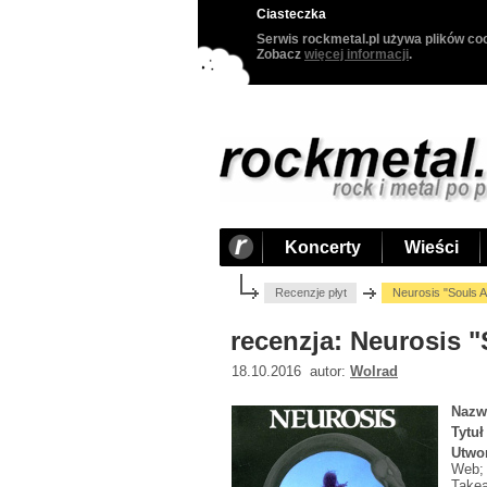
Ciasteczka
Serwis rockmetal.pl używa plików coo
Zobacz
więcej informacji
.
Koncerty
Wieści
Recenzje płyt
Neurosis "Souls A
recenzja: Neurosis "
18.10.2016 autor:
Wolrad
Nazw
Tytuł
Utwo
Web; 
Takea