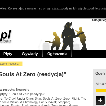
kies. Korzystając z naszych stron wyrażasz zgodę na ich użycie zgodnie z usta
zaloguj si
Płyty
Wywiady
Ogłoszenia
t Zero (reedycja)"
Souls At Zero (reedycja)"
Oceń 
Aktualn
a zespołu:
Neurosis
 płyty:
"Souls At Zero (reedycja)"
ry:
To Crawl Under One's Skin; Souls At Zero; Zero; Flight; The
Sterile Vision; A Chronology For Survival; Stripped;
hnase; Empty; Souls (wersja demo); Zero (wersja demo);