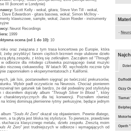
se III (koncert w Londynie)
nawcy:
Scott Kelly - wokal, gitara; Steve Von Till - wokal,
a; Dave Edwardson - gitara basowa, wokal; Simon McIlroy -
umenty klawiszowe, sample, wokal; Jason Roeder - instrumenty
Mater
syjne
wcy:
Neurot Recordings
-
Neuro
iera:
1999
ktywna ocena (od 1 do 10):
10
roku oraz związana z tym trasa koncertowa po Europie, która
d, żeby przybliżyć fanom ciężkich brzmień moje ulubione dzieło
Najch
rwszą płytą zespołu, z którą się zetknąłem. Zacząłem od
"Through
na w odbiorze dla młodego człowieka poznającego świat muzyki
Dzie
ako niszową ciekawostkę. W latach 90. wychodziło rocznie tyle
ajnie zapomniałem o eksperymentatorach z Kalifornii.
wych, jak Isis, postanowiłem sięgnąć po twórczość prekursorów,
Daffodil
gatunku. Wybór padł oczywiście na Neurosis. Chociaż pionierem
rozwinął ten gatunek tak bardzo, że dał podwaliny pod stylistykę
Ozzy Os
m i doceniłem dojrzały album
"Through Silver In Blood
", który
w charakterystycznych dla tej konwencji. Poznałem również
Tiamat 
, na której dominują plemienne rytmy perkusyjne, będące jednym
Belpheg
i album
"Souls At Zero
" okazał się objawieniem. Pewnie dlatego,
Motorhe
em, a ta płyta jest bliska tej stylistyce. To pierwsze, prawdziwie
 słuchacza klasycznego metalu, dzieło zespołu. Zresztą moim
Opeth "
ouls At Zero
" jest trudniejszych w odbiorze i wymagających od