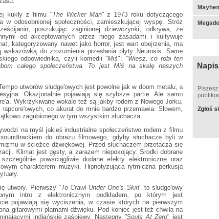
zasu.
Mayhem
ej kukły z filmu
"The Wicker Man
" z 1973 roku dotyczącego
ta w odosobnionej społeczności, zamieszkującej wyspę. Stróż
Megade
ześcijanin, poszukując zaginionej dziewczynki, odkrywa, że
ennymi od akceptowanych przez niego zasadami i kultywuje
at, kategoryzowany nawet jako horror, jest wart obejrzenia, ma
ną wskazówką do zrozumienia przesłania płyty Neurosis. Same
skiego odpowiednika, czyli komedii
"Miś
":
"Wiesz, co robi ten
Napis
bom całego społeczeństwa. To jest Miś na skalę naszych
Tempo utworów sludge'owych jest powolne jak w doom metalu, a
Piszesz
syjna. Okazjonalnie pojawiają się szybsze partie. Ale samo
publik
ore'a. Wykrzykiwane wokale też są jakby rodem z Nowego Jorku.
 rapcore'owych, co akurat do mnie bardzo przemawia. Słowem,
Zgłoś si
zątkowo zagubionego w tym wszystkim słuchacza.
zywodzi na myśl jakieś industrialne społeczeństwo rodem z filmu
 soundtrackiem do obrazu filmowego, gdyby słuchacze byli w
ymizmu w ścieżce dźwiękowej. Przed słuchaczem przetacza się
zacji. Klimat jest gęsty, a zarazem niepokojący. Środki dobrane
zczególnie powściągliwie dodane efekty elektroniczne oraz
lowym charakterem muzyki. Hipnotyzująca rytmiczna perkusja
ytuały.
ię utwory. Pierwszy
"To Crawl Under One's Skin
" to sludge'owy
onym intro z elektronicznym podkładem, po którym jest
akcie pojawiają się wyciszenia, w czasie których na pierwszym
cona gitarowymi plamami dźwięku. Pod koniec jest też chwila na
minającymi indiańskie zaśpiewy. Następny
"Souls At Zero
" jest