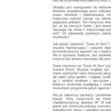
słuchacza poświęcenia większej ilości c
Okładka jest nawiązaniem do wiklinow
śledztwa prowadzonego przez policjan
prawa, służbista i zadeklarowany chr
miejscowa ludność kieruje się odmi
pogańskie praktyki. Ten mistyczny dram
też od lat wiernych fanów i jest pew
nasuwają się słowa z klasycznego pol
miś? On odpowiada żywotnym potrze
możliwości
".
Jak opisać zawartość
"Souls At Zero
"? 
muzyka hipnotyzująca i zarazem depre
brzmienie jeszcze wywodzi się z hardc
Ale to wytrawny hardcore, bez wstawek
może to być dziwna mieszanka dla poc
Świat stworzony na
"Souls At Zero
" pr
science fiction. Muzyka mogłaby być
stanie wytrzymać takie nasycenie pes
jak walec wizja upadku i zagłady cywili
są z wielkim smakiem i wyczuciem, s
klawisze doskonale współgrają z meta
momentami przypomina jakieś tajemne r
Ale już zakończę zachwyty i przedstaw
klasyk, który rozpoczyna się mówi
charakterystyczny gitarowy riff. W tr
planie jest rytmiczna perkusja urozmai
energetyczny noise z wokalami przypo