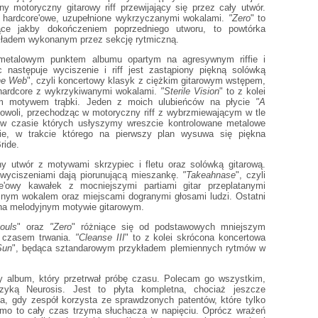
 motoryczny gitarowy riff przewijający się przez cały utwór.
a hardcore'owe, uzupełnione wykrzyczanymi wokalami.
"Zero
" to
dące jakby dokończeniem poprzedniego utworu, to powtórka
kładem wykonanym przez sekcję rytmiczną.
 metalowym punktem albumu opartym na agresywnym riffie i
następuje wyciszenie i riff jest zastąpiony piękną solówką
he Web
", czyli koncertowy klasyk z ciężkim gitarowym wstępem,
 hardcore z wykrzykiwanymi wokalami.
"Sterile Vision
" to z kolei
ym motywem trąbki. Jeden z moich ulubieńców na płycie
"A
powoli, przechodząc w motoryczny riff z wybrzmiewającym w tle
, w czasie których usłyszymy wreszcie kontrolowane metalowe
ie, w trakcie którego na pierwszy plan wysuwa się piękna
ride.
ny utwór z motywami skrzypiec i fletu oraz solówką gitarową.
wyciszeniami dają piorunującą mieszankę.
"Takeahnase
", czyli
e'owy kawałek z mocniejszymi partiami gitar przeplatanymi
nym wokalem oraz miejscami dogranymi głosami ludzi. Ostatni
y na melodyjnym motywie gitarowym.
ouls
" oraz
"Zero
" różniące się od podstawowych mniejszym
 czasem trwania.
"Cleanse III
" to z kolei skrócona koncertowa
Sun
", będąca sztandarowym przykładem plemiennych rytmów w
ły album, który przetrwał próbę czasu. Polecam go wszystkim,
zyką Neurosis. Jest to płyta kompletna, chociaż jeszcze
a, gdy zespół korzysta ze sprawdzonych patentów, które tylko
mo to cały czas trzyma słuchacza w napięciu. Oprócz wrażeń