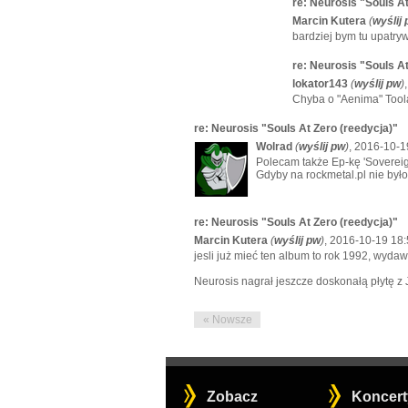
re: Neurosis "Souls At
Marcin Kutera
(
wyślij
bardziej bym tu upatry
re: Neurosis "Souls At
lokator143
(
wyślij pw
)
Chyba o "Aenima" Toola
re: Neurosis "Souls At Zero (reedycja)"
Wolrad
(
wyślij pw
)
, 2016-10-1
Polecam także Ep-kę 'Sovereign
Gdyby na rockmetal.pl nie było
re: Neurosis "Souls At Zero (reedycja)"
Marcin Kutera
(
wyślij pw
)
, 2016-10-19 18:
jesli już mieć ten album to rok 1992, wydaw
Neurosis nagrał jeszcze doskonałą płytę 
« Nowsze
Zobacz
Koncert