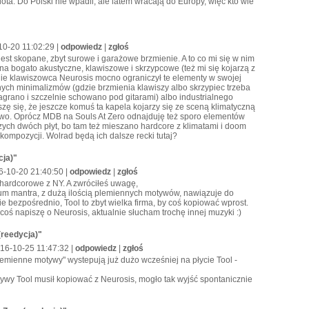
iota. Do Polski nie wpadli, ale latem wracają do Europy, więc kto wie
10-20 11:02:29 |
odpowiedz
|
zgłoś
st skopane, zbyt surowe i garażowe brzmienie. A to co mi się w nim
 na bogato akustyczne, klawiszowe i skrzypcowe (też mi się kojarzą z
ie klawiszowca Neurosis mocno ograniczył te elementy w swojej
nych minimalizmów (gdzie brzmienia klawiszy albo skrzypiec trzeba
nagrano i szczelnie schowano pod gitarami) albo industrialnego
szę się, że jeszcze komuś ta kapela kojarzy się ze sceną klimatyczną
ństwo. Oprócz MDB na Souls At Zero odnajduję też sporo elementów
zych dwóch płyt, bo tam też mieszano hardcore z klimatami i doom
ompozycji. Wolrad będą ich dalsze recki tutaj?
cja)"
6-10-20 21:40:50 |
odpowiedz
|
zgłoś
hardcorowe z NY. A zwróciłeś uwagę,
lbum mantra, z dużą ilością plemiennych motywów, nawiązuje do
e bezpośrednio, Tool to zbyt wielka firma, by coś kopiować wprost.
coś napiszę o Neurosis, aktualnie słucham trochę innej muzyki :)
(reedycja)"
016-10-25 11:47:32 |
odpowiedz
|
zgłoś
plemienne motywy" wystepują już dużo wcześniej na płycie Tool -
ywy Tool musił kopiować z Neurosis, mogło tak wyjść spontanicznie