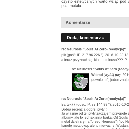
czysto estetycznych warto wziąć pod u
post-metalu.
Komentarze
Dodaj komentarz »
re: Neurosis "Souls At Zero (reedycja)"
pik (gość, IP: 217.96.226.*), 2016-10-23 13
a teraz przyznać się, kto dał minusa??? :P
re: Neurosis "Souls At Zero (reedy
Wolrad
(
wyślij pw
)
, 201
pewnie mój jeden znajomy
re: Neurosis "Souls At Zero (reedycja)"
Bartek77 (gość, IP: 83.144.88.*), 2016-10-
Dobra recenzja dobrej płyty :)
Ja właśnie od tej płyty zacząłem przygodę 
albumy, ale to jednak inna bajka. Od Souls 
metal dzieli się na "przed Neurosis" i "po
kapelę metalową, ale to nieważne. Wystarcz