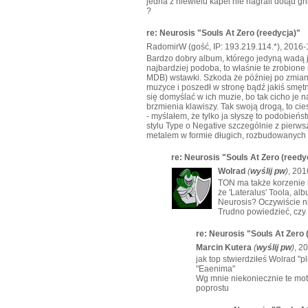
jedna z niewielu kapel nie nagrali dotąd gn
?
re: Neurosis "Souls At Zero (reedycja)"
RadomirW (gość, IP: 193.219.114.*), 2016-
Bardzo dobry album, którego jedyną wadą je
najbardziej podoba, to właśnie te zrobione
MDB) wstawki. Szkoda że później po zmian
muzyce i poszedł w stronę bądź jakiś smęt
się domyślać w ich muzie, bo tak cicho je 
brzmienia klawiszy. Tak swoją drogą, to cie
- myślałem, że tylko ja słyszę to podobie
stylu Type o Negative szczególnie z pierws
metalem w formie długich, rozbudowanych k
re: Neurosis "Souls At Zero (reedy
Wolrad
(
wyślij pw
)
, 201
TON ma także korzenie 
że 'Lateralus' Toola, a
Neurosis? Oczywiście ni
Trudno powiedzieć, czy 
re: Neurosis "Souls At Zero 
Marcin Kutera
(
wyślij pw
)
, 2
jak top stwierdziłeś Wolrad "
"Eaenima"
Wg mnie niekoniecznie te mot
poprostu