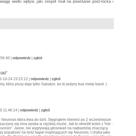
wagę wielki wpływ, jaki zespół miał na powstanie post-rocka i
:56:40 |
odpowiedz
|
zgłoś
cja)"
6-10-24 23:23:12 |
odpowiedz
|
zgłoś
, który plusy daje tylko Sabaton, bo to jedyny true metal band :)
20 11:46:14 |
odpowiedz
|
zgłoś
z Neurosis która trwa do dziś. Sięgnąłem również po 2 wcześniejsze
zaczyna się inna epoka w ciężkiej muzie. Jak to określił koleś z Yob -
 Neurosis". Jasne, nie wygrywają głosowań na najbardziej znaczącą
y popatrzeć na ilość kapel inspirujących się Neurosis. I chyba jako