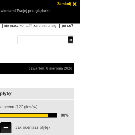
Zamknij
wieniami Twojej przeglądarki.
ę
| nie masz konta?!
zarejestruj się!
|
po co?
czwartek, 6 sierpnia 2026
płytę:
a ocena (127 głosów):
88%
Jak oceniasz płytę?