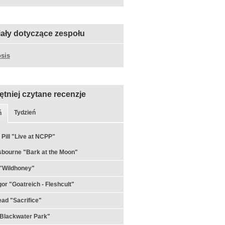
iały dotyczące zespołu
sis
ętniej czytane recenzje
Tydzień
ń
 Pill "Live at NCPP"
bourne "Bark at the Moon"
"Wildhoney"
or "Goatreich - Fleshcult"
ad "Sacrifice"
Blackwater Park"