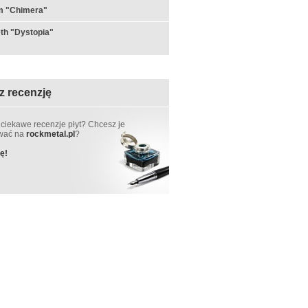
 "Chimera"
th "Dystopia"
z recenzję
 ciekawe recenzje płyt? Chcesz je
ować na
rockmetal.pl
?
ę!