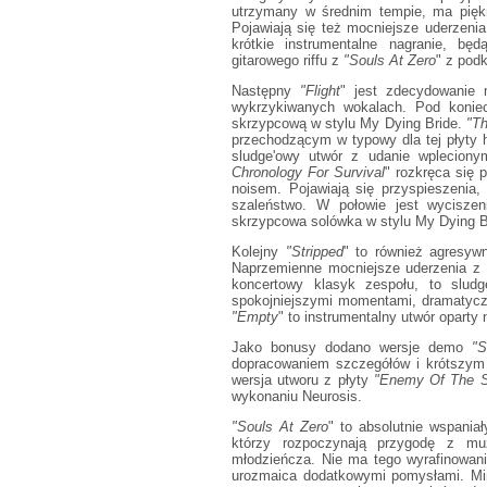
utrzymany w średnim tempie, ma piękny
Pojawiają się też mocniejsze uderzeni
krótkie instrumentalne nagranie, bę
gitarowego riffu z
"Souls At Zero
" z pod
Następny
"Flight
" jest zdecydowanie
wykrzykiwanych wokalach. Pod koniec 
skrzypcową w stylu My Dying Bride.
"T
przechodzącym w typowy dla tej płyty
sludge'owy utwór z udanie wplecion
Chronology For Survival
" rozkręca się 
noisem. Pojawiają się przyspieszenia
szaleństwo. W połowie jest wyciszen
skrzypcowa solówka w stylu My Dying B
Kolejny
"Stripped
" to również agresyw
Naprzemienne mocniejsze uderzenia z 
koncertowy klasyk zespołu, to sludg
spokojniejszymi momentami, dramatycz
"Empty
" to instrumentalny utwór opart
Jako bonusy dodano wersje demo
"S
dopracowaniem szczegółów i krótszym
wersja utworu z płyty
"Enemy Of The 
wykonaniu Neurosis.
"Souls At Zero
" to absolutnie wspania
którzy rozpoczynają przygodę z mu
młodzieńcza. Nie ma tego wyrafinowani
urozmaica dodatkowymi pomysłami. Mi