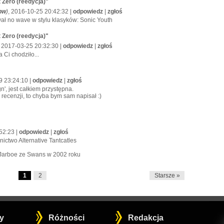
 Zero (reedycja)"
 pw
)
, 2016-10-25 20:42:32 |
odpowiedz
|
zgłoś
wał no wave w stylu klasyków: Sonic Youth
 Zero (reedycja)"
, 2017-03-25 20:32:30 |
odpowiedz
|
zgłoś
 Ci chodziło...
9 23:24:10 |
odpowiedz
|
zgłoś
', jest całkiem przystępna.
 recenzji, to chyba bym sam napisał :)
52:23 |
odpowiedz
|
zgłoś
nictwo Alternative Tantcatles
z Jarboe ze Swans w 2002 roku
1
2
Starsze »
y
Różności
Redakcja