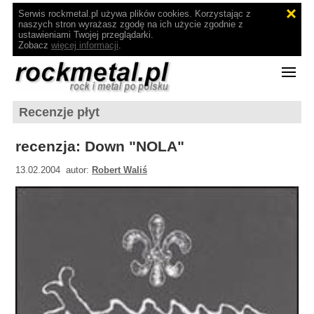
Serwis rockmetal.pl używa plików cookies. Korzystając z
naszych stron wyrażasz zgodę na ich użycie zgodnie z
ustawieniami Twojej przeglądarki.
Zobacz
więcej informacji
.
Recenzje płyt
recenzja: Down "NOLA"
13.02.2004 autor:
Robert Waliś