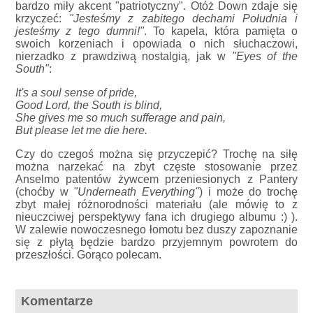
bardzo miły akcent "patriotyczny". Otóż Down zdaje się
krzyczeć:
"Jesteśmy z zabitego dechami Południa i
jesteśmy z tego dumni!"
. To kapela, która pamięta o
swoich korzeniach i opowiada o nich słuchaczowi,
nierzadko z prawdziwą nostalgią, jak w
"Eyes of the
South"
:
It's a soul sense of pride,
Good Lord, the South is blind,
She gives me so much sufferage and pain,
But please let me die here.
Czy do czegoś można się przyczepić? Trochę na siłę
można narzekać na zbyt częste stosowanie przez
Anselmo patentów żywcem przeniesionych z Pantery
(choćby w
"Underneath Everything"
) i może do trochę
zbyt małej różnorodności materiału (ale mówię to z
nieuczciwej perspektywy fana ich drugiego albumu :) ).
W zalewie nowoczesnego łomotu bez duszy zapoznanie
się z płytą będzie bardzo przyjemnym powrotem do
przeszłości. Gorąco polecam.
Komentarze