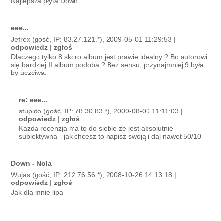
Najlepsza płyta Down
eee...
Jefrex (gość, IP: 83.27.121.*), 2009-05-01 11:29:53 |
odpowiedz
|
zgłoś
Dlaczego tylko 8 skoro album jest prawie idealny ? Bo autorowi
się bardziej II album podoba ? Bez sensu, przynajmniej 9 była
by uczciwa.
re: eee...
stupido (gość, IP: 78.30.83.*), 2009-08-06 11:11:03 |
odpowiedz
|
zgłoś
Kazda recenzja ma to do siebie ze jest absolutnie
subiektywna - jak chcesz to napisz swoją i daj nawet 50/10
Down - Nola
Wujas (gość, IP: 212.76.56.*), 2008-10-26 14:13:18 |
odpowiedz
|
zgłoś
Jak dla mnie lipa