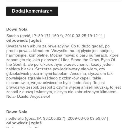
Dodaj komentarz »
Down Nola
Stacho (gość, IP: 89.171.160.*), 2010-03-25 19:12:11 |
odpowiedz
|
zgłoś
Uważam ten album za rewelacyjny. Co tu dużo gadać, po
prostu powala klimatem. Wszystko na tej płycie jest spójne,
harmonijne, kompletne. Można mówić o paru numerach, które
zapamięta się jako pierwsze ( Lifer, Stone the Crow, Eyes Of
the South), ale po kilkukrotnym przesłuchaniu, każdy jeden
nabiera blasku. Szczerze powiedziawszy nie wiem, czy
gdziekolwiek poza innymi kapelami Anselma, słyszalem tak
powalające zgranie każdego z członków kapeli, takie
niesamowite, wręcz oświecone bycie jednością. To jest
prawdziwy zespól, zespół z czymś więcej aniżeli muyzką, to jest
zespół z duszą i własnym, niczym nie zabrudzonym klimatem.
Nola- Dzieło, Arcydzieło!
Down Nola
nodferatu (gość, IP: 93.105.82.*), 2009-08-06 09:59:07 |
odpowiedz
|
zgłoś