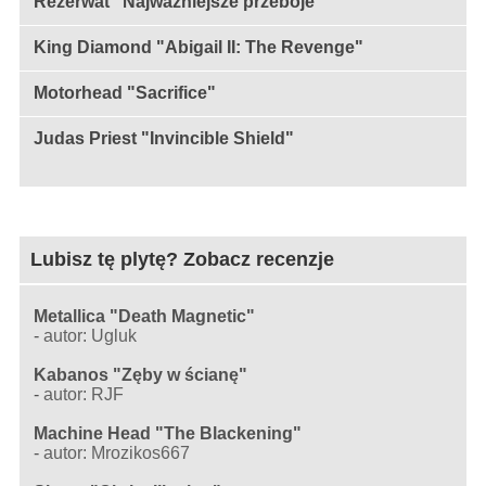
Rezerwat "Najważniejsze przeboje"
King Diamond "Abigail II: The Revenge"
Motorhead "Sacrifice"
Judas Priest "Invincible Shield"
Lubisz tę plytę? Zobacz recenzje
Metallica "Death Magnetic"
-
autor: Ugluk
Kabanos "Zęby w ścianę"
-
autor: RJF
Machine Head "The Blackening"
-
autor: Mrozikos667