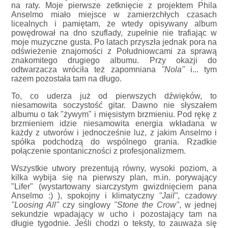
na raty. Moje pierwsze zetknięcie z projektem Phila
Anselmo miało miejsce w zamierzchłych czasach
licealnych i pamiętam, że wtedy opisywany album
powędrował na dno szuflady, zupełnie nie trafiając w
moje muzyczne gusta. Po latach przyszła jednak pora na
odświeżenie znajomości z Południowcami za sprawą
znakomitego drugiego albumu. Przy okazji do
odtwarzacza wróciła też zapomniana
"Nola"
i... tym
razem pozostała tam na długo.
To, co uderza już od pierwszych dźwięków, to
niesamowita soczystość gitar. Dawno nie słyszałem
albumu o tak "żywym" i mięsistym brzmieniu. Pod rękę z
brzmieniem idzie niesamowita energia wkładana w
każdy z utworów i jednocześnie luz, z jakim Anselmo i
spółka podchodzą do wspólnego grania. Rzadkie
połączenie spontaniczności z profesjonalizmem.
Wszystkie utwory prezentują równy, wysoki poziom, a
kilka wybija się na pierwszy plan, m.in. porywający
"Lifer" (wystartowany siarczystym gwizdnięciem pana
Anselmo :) ), spokojny i klimatyczny
"Jail"
, czadowy
"Loosing All"
czy singlowy
"Stone the Crow"
, w jednej
sekundzie wpadający w ucho i pozostający tam na
długie tygodnie. Jeśli chodzi o teksty, to zauważa się