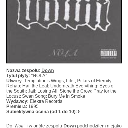
Nazwa zespołu:
Down
Tytuł płyty:
"NOLA"
Utwory:
Temptation's Wings; Lifer; Pillars of Eternity;
Rehab; Hail the Leaf; Underneath Everything; Eyes of
the South; Jail; Losing All; Stone the Crow; Pray for the
Locust; Swan Song; Bury Me in Smoke
Wydawcy:
Elektra Records
Premiera:
1995
Subiektywna ocena (od 1 do 10):
8
Do
"Noli"
i w ogóle zespołu
Down
podchodziłem niejako