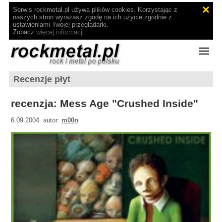
Serwis rockmetal.pl używa plików cookies. Korzystając z
naszych stron wyrażasz zgodę na ich użycie zgodnie z
ustawieniami Twojej przeglądarki.
Zobacz
więcej informacji
.
Recenzje płyt
recenzja: Mess Age "Crushed Inside"
6.09.2004 autor:
m00n