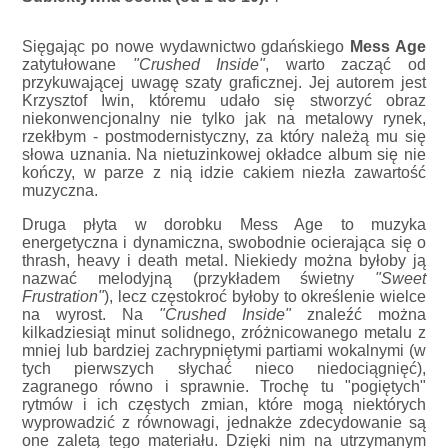
Sięgając po nowe wydawnictwo gdańskiego
Mess Age
zatytułowane
"Crushed Inside"
, warto zacząć od
przykuwającej uwagę szaty graficznej. Jej autorem jest
Krzysztof Iwin, któremu udało się stworzyć obraz
niekonwencjonalny nie tylko jak na metalowy rynek,
rzekłbym - postmodernistyczny, za który należą mu się
słowa uznania. Na nietuzinkowej okładce album się nie
kończy, w parze z nią idzie cakiem niezła zawartość
muzyczna.
Druga płyta w dorobku Mess Age to muzyka
energetyczna i dynamiczna, swobodnie ocierająca się o
thrash, heavy i death metal. Niekiedy można byłoby ją
nazwać melodyjną (przykładem świetny
"Sweet
Frustration"
), lecz częstokroć byłoby to określenie wielce
na wyrost. Na
"Crushed Inside"
znaleźć można
kilkadziesiąt minut solidnego, zróżnicowanego metalu z
mniej lub bardziej zachrypniętymi partiami wokalnymi (w
tych pierwszych słychać nieco niedociągnięć),
zagranego równo i sprawnie. Trochę tu "pogiętych"
rytmów i ich częstych zmian, które mogą niektórych
wyprowadzić z równowagi, jednakże zdecydowanie są
one zaletą tego materiału. Dzięki nim na utrzymanym