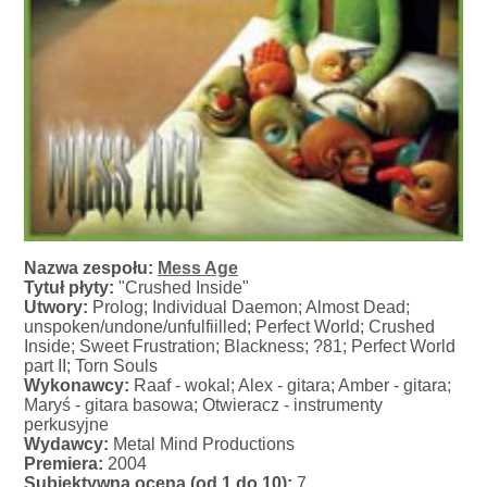
Nazwa zespołu:
Mess Age
Tytuł płyty:
"Crushed Inside"
Utwory:
Prolog; Individual Daemon; Almost Dead;
unspoken/undone/unfulfiilled; Perfect World; Crushed
Inside; Sweet Frustration; Blackness; ?81; Perfect World
part II; Torn Souls
Wykonawcy:
Raaf - wokal; Alex - gitara; Amber - gitara;
Maryś - gitara basowa; Otwieracz - instrumenty
perkusyjne
Wydawcy:
Metal Mind Productions
Premiera:
2004
Subiektywna ocena (od 1 do 10):
7