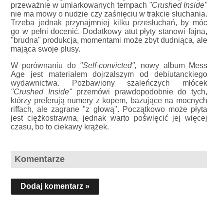
przeważnie w umiarkowanych tempach
"Crushed Inside"
nie ma mowy o nudzie czy zaśnięciu w trakcie słuchania.
Trzeba jednak przynajmniej kilku przesłuchań, by móc
go w pełni docenić. Dodatkowy atut płyty stanowi fajna,
"brudna" produkcja, momentami może zbyt dudniąca, ale
mająca swoje plusy.
W porównaniu do
"Self-convicted",
nowy album Mess
Age jest materiałem dojrzalszym od debiutanckiego
wydawnictwa. Pozbawiony szaleńczych młócek
"Crushed Inside"
przemówi prawdopodobnie do tych,
którzy preferują numery z kopem, bazujące na mocnych
riffach, ale zagrane "z głową". Początkowo może płyta
jest ciężkostrawna, jednak warto poświęcić jej więcej
czasu, bo to ciekawy krążek.
Komentarze
Dodaj komentarz »