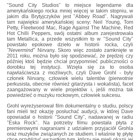
"Sound City Studios" to miejsce legendarne dla
amerykańskiego rocka mniej więcej w takim stopniu, w
jakim dla Brytyjczyków jest "Abbey Road". Nagrywali
tam najwięksi amerykańskiej sceny: Neil Young, Tom
Petty, Fleetwood Mac, Rage Against The Machine, Red
Hot Chilli Peppers, swój ostatni album zarejestrowała
tam Metallica, a przede wszystkim to w "Sound City"
powstało epokowe dzieło w historii rocka, czyli
"Nevermind"
Nirvany. Skoro więc zostało zamknięte w
2011 roku, można było się spodziewać, że prędzej czy
później ktoś będzie chciał przypomnieć publiczności o
dorobku tej instytucji. Wzięła się za to osoba
najwłaściwsza z możliwych, czyli Dave Grohl - były
członek Nirvany, człowiek wielu talentów (pierwotnie
perkusista, obecnie również gitarzysta i wokalista), facet
zaangażowany w wiele projektów i, jeśli można tak
powiedzieć o muzyku rockowym, człowiek sukcesu.
Grohl wyreżyserował film dokumentalny o studiu, polscy
fani mieli też okazję posłuchać audycji, w której Dave
opowiadał o historii "Sound City", nadawanej w radiu
"Eska Rock". Na potrzeby filmu powstała płyta z
premierowymi nagraniami z udziałem przyjaciół Grohla
oraz muzyków związanych ze studiem. I właśnie tę płytę
chcę przybliżyć wszystkim tym, którzy nie mieli okazji jej