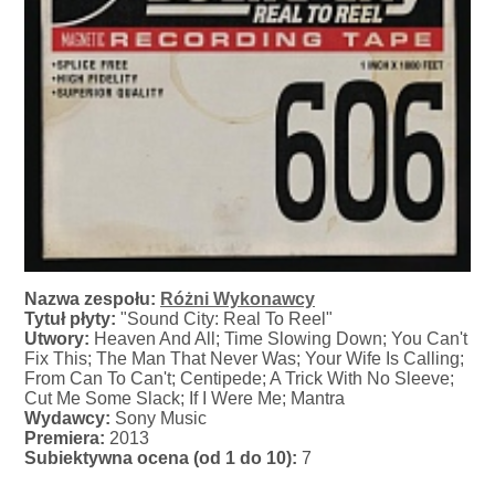
Nazwa zespołu:
Różni Wykonawcy
Tytuł płyty:
"Sound City: Real To Reel"
Utwory:
Heaven And All; Time Slowing Down; You Can't
Fix This; The Man That Never Was; Your Wife Is Calling;
From Can To Can't; Centipede; A Trick With No Sleeve;
Cut Me Some Slack; If I Were Me; Mantra
Wydawcy:
Sony Music
Premiera:
2013
Subiektywna ocena (od 1 do 10):
7