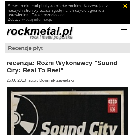
Serwis rockmetal.pl używa plików cookies. Korzystając z
naszych stron wyrażasz zgodę na ich użycie zgodnie z
ustawieniami Twojej przeglądarki.
Zobacz
więcej informacji
.
Recenzje płyt
recenzja: Różni Wykonawcy "Sound
City: Real To Reel"
25.06.2013 autor:
Dominik Zawadzki