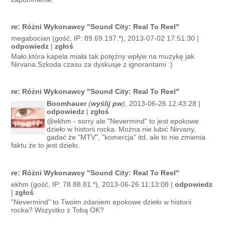
re: Różni Wykonawcy "Sound City: Real To Reel"
megabocian (gość, IP: 89.69.197.*), 2013-07-02 17:51:30 |
odpowiedz
|
zgłoś
Mało,która kapela miała tak potężny wpływ na muzykę jak
Nirvana.Szkoda czasu za dyskusje z ignorantami :)
re: Różni Wykonawcy "Sound City: Real To Reel"
Boomhauer
(
wyślij pw
)
, 2013-06-26 12:43:28 |
odpowiedz
|
zgłoś
@ekhm - sorry ale "Nevermind" to jest epokowe
dzieło w historii rocka. Można nie lubić Nirvany,
gadać że "MTV", "komercja" itd, ale to nie zmienia
faktu że to jest dzieło.
re: Różni Wykonawcy "Sound City: Real To Reel"
ekhm (gość, IP: 78.88.81.*), 2013-06-26 11:13:08 |
odpowiedz
|
zgłoś
"Nevermind" to Twoim zdaniem epokowe dzieło w historii
rocka? Wszystko z Tobą OK?