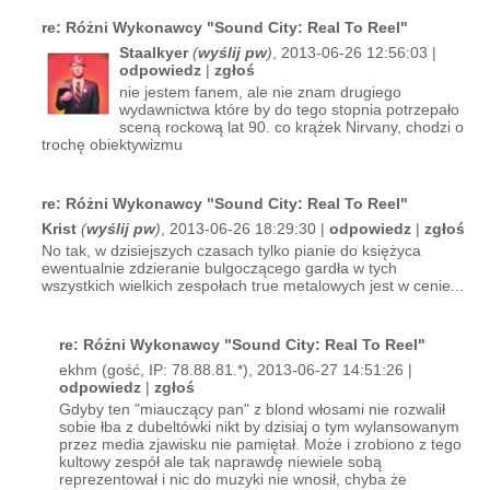
re: Różni Wykonawcy "Sound City: Real To Reel"
Staalkyer
(
wyślij pw
)
, 2013-06-26 12:56:03 |
odpowiedz
|
zgłoś
nie jestem fanem, ale nie znam drugiego
wydawnictwa które by do tego stopnia potrzepało
sceną rockową lat 90. co krążek Nirvany, chodzi o
trochę obiektywizmu
re: Różni Wykonawcy "Sound City: Real To Reel"
Krist
(
wyślij pw
)
, 2013-06-26 18:29:30 |
odpowiedz
|
zgłoś
No tak, w dzisiejszych czasach tylko pianie do księżyca
ewentualnie zdzieranie bulgoczącego gardła w tych
wszystkich wielkich zespołach true metalowych jest w cenie...
re: Różni Wykonawcy "Sound City: Real To Reel"
ekhm (gość, IP: 78.88.81.*), 2013-06-27 14:51:26 |
odpowiedz
|
zgłoś
Gdyby ten "miauczący pan" z blond włosami nie rozwalił
sobie łba z dubeltówki nikt by dzisiaj o tym wylansowanym
przez media zjawisku nie pamiętał. Może i zrobiono z tego
kultowy zespół ale tak naprawdę niewiele sobą
reprezentował i nic do muzyki nie wnosił, chyba że