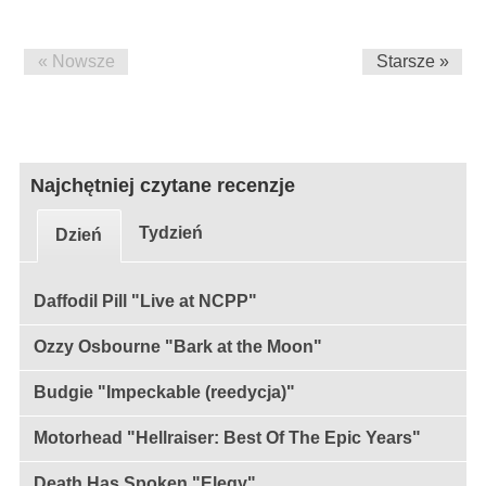
« Nowsze
Starsze »
Najchętniej czytane recenzje
Tydzień
Dzień
Daffodil Pill "Live at NCPP"
Ozzy Osbourne "Bark at the Moon"
Budgie "Impeckable (reedycja)"
Motorhead "Hellraiser: Best Of The Epic Years"
Death Has Spoken "Elegy"