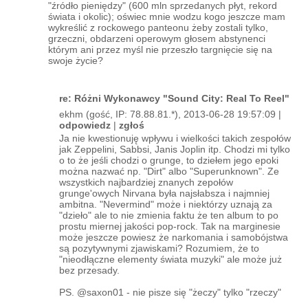
"źródło pieniędzy" (600 mln sprzedanych płyt, rekord
świata i okolic); oświec mnie wodzu kogo jeszcze mam
wykreślić z rockowego panteonu żeby zostali tylko,
grzeczni, obdarzeni operowym głosem abstynenci
którym ani przez myśl nie przeszło targnięcie się na
swoje życie?
re: Różni Wykonawcy "Sound City: Real To Reel"
ekhm (gość, IP: 78.88.81.*), 2013-06-28 19:57:09 |
odpowiedz
|
zgłoś
Ja nie kwestionuję wpływu i wielkości takich zespołów
jak Zeppelini, Sabbsi, Janis Joplin itp. Chodzi mi tylko
o to że jeśli chodzi o grunge, to dziełem jego epoki
można nazwać np. "Dirt" albo "Superunknown". Ze
wszystkich najbardziej znanych zepołów
grunge'owych Nirvana była najsłabsza i najmniej
ambitna. "Nevermind" może i niektórzy uznają za
"dzieło" ale to nie zmienia faktu że ten album to po
prostu miernej jakości pop-rock. Tak na marginesie
może jeszcze powiesz że narkomania i samobójstwa
są pozytywnymi zjawiskami? Rozumiem, że to
"nieodłączne elementy świata muzyki" ale może już
bez przesady.
PS. @saxon01 - nie pisze się "żeczy" tylko "rzeczy"