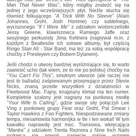
Man That Never Was"
, który mógłby znaleźć się na
jednej z jego wcześniejszych płyt. Nieźle słucha się
również folkującego
"A Trick With No Sleeve"
(Alain
Johannes, Grohl, Josh Homme) czy subtelnego,
wyciszonego
"If I Were Me"
z udziałem wiolonczelistki
Jessy Greene, klawiszowca Ramiego Jaffe oraz
sesyjnego perkusisty Jima Keltnera (nagrywał m.in. z
każdym z Beatlesów ich solowe albumy, był częścią
Ringo Starr All - Star Band, ma też za sobą współpracę
choćby z Presleyem czy Bobem Dylanem).
Jeśli chodzi o utwory bardziej wyróżniające się, to warto
zawiesić ucho (tak wiem, że to nie po polsku) choćby na
"You Can't Fix This"
, smutnym utworze (ale raczej nie
jest to ballada) zaśpiewanym przejmująco przez Stevie
Nicks, znaną przede wszystkim z działalności w
Fleetwood Mac. Fajny, knajpiany klimat ma ten numer.
Kompletnie szalony jest nagrany na punkową modłę
"Your Wife Is Calling"
, gdzie swoje siły połączyli Lee
Ving z punkowej grupy Fear oraz Grohl, Pat Smear i
Taylor Hawkins z Foo Fighters. Niespodziewane zmiany
tempa, niesamowita harmonijka w tle i ten wokal! W tym
kawałku naprawdę jest moc. Transowa, wkręcająca
"Mantra"
z udziałem Trenta Reznora z Nine Inch Nails
rozkręca się powoli, napięcie rośnie wzorem