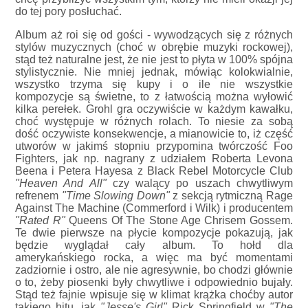
do tej pory posłuchać.
Album aż roi się od gości - wywodzących się z różnych
stylów muzycznych (choć w obrębie muzyki rockowej),
stąd też naturalne jest, że nie jest to płyta w 100% spójna
stylistycznie. Nie mniej jednak, mówiąc kolokwialnie,
wszystko trzyma się kupy i o ile nie wszystkie
kompozycje są świetne, to z łatwością można wyłowić
kilka perełek. Grohl gra oczywiście w każdym kawałku,
choć występuje w różnych rolach. To niesie za sobą
dość oczywiste konsekwencje, a mianowicie to, iż część
utworów w jakimś stopniu przypomina twórczość Foo
Fighters, jak np. nagrany z udziałem Roberta Levona
Beena i Petera Hayesa z Black Rebel Motorcycle Club
"Heaven And All"
czy walący po uszach chwytliwym
refrenem
"Time Slowing Down"
z sekcją rytmiczną Rage
Against The Machine (Commerford i Wilk) i producentem
"Rated R"
Queens Of The Stone Age Chrisem Gossem.
Te dwie pierwsze na płycie kompozycje pokazują, jak
będzie wyglądał cały album. To hołd dla
amerykańskiego rocka, a więc ma być momentami
zadziornie i ostro, ale nie agresywnie, bo chodzi głównie
o to, żeby piosenki były chwytliwe i odpowiednio bujały.
Stąd też fajnie wpisuje się w klimat krążka choćby autor
takiego hitu, jak
"Jesse's Girl"
Rick Springfield w
"The