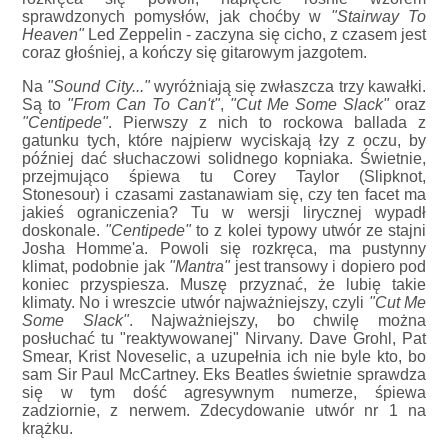
sprawdzonych pomysłów, jak choćby w
"Stairway To
Heaven"
Led Zeppelin - zaczyna się cicho, z czasem jest
coraz głośniej, a kończy się gitarowym jazgotem.
Na
"Sound City..."
wyróżniają się zwłaszcza trzy kawałki.
Są to
"From Can To Can't"
,
"Cut Me Some Slack"
oraz
"Centipede"
. Pierwszy z nich to rockowa ballada z
gatunku tych, które najpierw wyciskają łzy z oczu, by
później dać słuchaczowi solidnego kopniaka. Świetnie,
przejmująco śpiewa tu Corey Taylor (Slipknot,
Stonesour) i czasami zastanawiam się, czy ten facet ma
jakieś ograniczenia? Tu w wersji lirycznej wypadł
doskonale.
"Centipede"
to z kolei typowy utwór ze stajni
Josha Homme'a. Powoli się rozkręca, ma pustynny
klimat, podobnie jak
"Mantra"
jest transowy i dopiero pod
koniec przyspiesza. Muszę przyznać, że lubię takie
klimaty. No i wreszcie utwór najważniejszy, czyli
"Cut Me
Some Slack"
. Najważniejszy, bo chwilę można
posłuchać tu "reaktywowanej" Nirvany. Dave Grohl, Pat
Smear, Krist Noveselic, a uzupełnia ich nie byle kto, bo
sam Sir Paul McCartney. Eks Beatles świetnie sprawdza
się w tym dość agresywnym numerze, śpiewa
zadziornie, z nerwem. Zdecydowanie utwór nr 1 na
krążku.