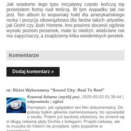
Jak wiadomo tego typu inicjatywy często kończą się
przerostem formy nad treścią. W tym wypadku tak nie
jest. Ten album to wspaniały hołd dla amerykańskiego
rocka i pozycja obowiązkowa dla fanów takich artystów,
jak Grohl czy Josh Homme. Inni powinni docenić ogólnie
wysoki poziom piosenek, mało tu mielizn, właściwie nie
ma zapychaczy, a znajdziemy kilka ewidentnych perełek.
Komentarze
Dodaj komentarz »
re: Różni Wykonawcy "Sound City: Real To Reel"
Krasnal Adamu
(
wyślij pw
)
, 2020-05-02 01:39:44 |
odpowiedz
|
zgłoś
Pamiętam, jak oglądałem ten film dokumentalny. Do
połowy byłem głównie zainteresowany, bo opowiadał
o studiu. Potem już bardziej zdziwiony, bo zmienił się
w długą reklamę płyty Grohla z kolegami. Projekt ciekawy, ale
ta muzyka do historii nie przejdzie, tylko popadnie w
zapomnienie.