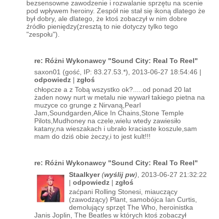
bezsensowne zawodzenie i rozwalanie sprzętu na scenie
pod wpływem heroiny. Zespół nie stał się ikoną dlatego że
był dobry, ale dlatego, że ktoś zobaczył w nim dobre
źródło pieniędzy(zresztą to nie dotyczy tylko tego
"zespołu").
re: Różni Wykonawcy "Sound City: Real To Reel"
saxon01 (gość, IP: 83.27.53.*), 2013-06-27 18:54:46 |
odpowiedz
|
zgłoś
chłopcze a z Tobą wszystko ok?.....od ponad 20 lat
żaden nowy nurt w metalu nie wywarł takiego pietna na
muzyce co grunge z Nirvaną,Pearl
Jam,Soundgarden,Alice In Chains,Stone Temple
Pilots,Mudhoney na czele,wielu wtedy zawiesiło
katany,na wieszakach i ubrało kraciaste koszule,sam
mam do dziś obie żeczy,i to jest kult!!!
re: Różni Wykonawcy "Sound City: Real To Reel"
Staalkyer
(
wyślij pw
)
, 2013-06-27 21:32:22
|
odpowiedz
|
zgłoś
zaćpani Rolling Stonesi, miauczący
(zawodzący) Plant, samobójca Ian Curtis,
demolujący sprzęt The Who, heroinistka
Janis Joplin, The Beatles w których ktoś zobaczył