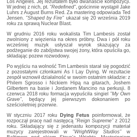
Los Angeles. Jej rezultatem było dwanaście kompozycji.
W jednej z nich, pt.
"Redefined"
, gościnnie wystąpił Jake
Luhrs z August Burns Red. Za mastering odpowiada Ted
Jensen.
"Shaped by Fire"
ukazał się 20 września 2019
roku za sprawą Nuclear Blast.
W grudniu 2016 roku wokalista Tim Lambesis został
zwolniony z więzienia na okres próbny. Dwa i pół roku
wcześniej muzyk usłyszał wyrok skazujący za
podżeganie do zabójstwa swojej żony, która opuściła go,
składając pozew rozwodowy.
Po wyjściu na wolność Tim Lambesis starał się pogodzić
z pozostałymi członkami As I Lay Dying. W rezultacie
zespół wznowił działalność w swoim ostatnim składzie: z
Philem Sgrosso i Nickiem Hipą na gitarach, Joshem
Gilbertem na basie i Jordanem Mancino na perkusji. 8
czerwca 2018 roku formacja wypuściła singiel
"My Own
Grave"
, będący jej pierwszym dokonaniem po
sześcioletniej przerwie.
W styczniu 2017 roku
Dying Fetus
poinformował, że
rozpoczął pracę nad następcą
"Reign Supreme"
z 2012
roku. Składający się z jedenastu kompozycji materiał
muzycy zarejestrowali w
"WrightWay Studios"
w