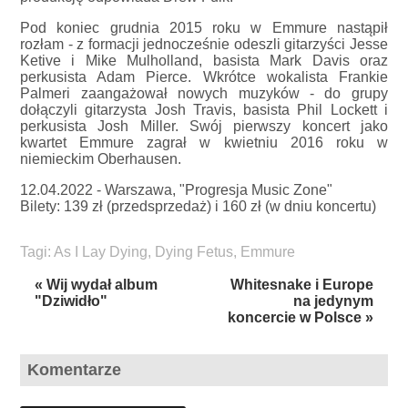
Pod koniec grudnia 2015 roku w Emmure nastąpił
rozłam - z formacji jednocześnie odeszli gitarzyści Jesse
Ketive i Mike Mulholland, basista Mark Davis oraz
perkusista Adam Pierce. Wkrótce wokalista Frankie
Palmeri zaangażował nowych muzyków - do grupy
dołączyli gitarzysta Josh Travis, basista Phil Lockett i
perkusista Josh Miller. Swój pierwszy koncert jako
kwartet Emmure zagrał w kwietniu 2016 roku w
niemieckim Oberhausen.
12.04.2022 - Warszawa, "Progresja Music Zone"
Bilety: 139 zł (przedsprzedaż) i 160 zł (w dniu koncertu)
Tagi:
As I Lay Dying
,
Dying Fetus
,
Emmure
« Wij wydał album
Whitesnake i Europe
"Dziwidło"
na jedynym
koncercie w Polsce »
Komentarze