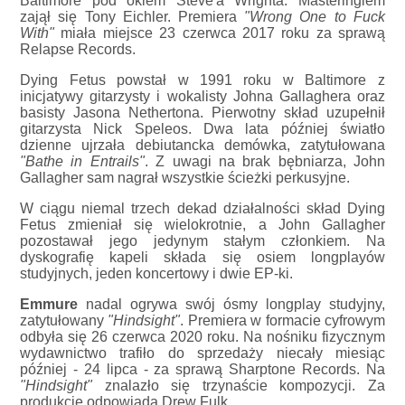
Baltimore pod okiem Steve'a Wrighta. Masteringiem
zajął się Tony Eichler. Premiera
"Wrong One to Fuck
With"
miała miejsce 23 czerwca 2017 roku za sprawą
Relapse Records.
Dying Fetus powstał w 1991 roku w Baltimore z
inicjatywy gitarzysty i wokalisty Johna Gallaghera oraz
basisty Jasona Nethertona. Pierwotny skład uzupełnił
gitarzysta Nick Speleos. Dwa lata później światło
dzienne ujrzała debiutancka demówka, zatytułowana
"Bathe in Entrails"
. Z uwagi na brak bębniarza, John
Gallagher sam nagrał wszystkie ścieżki perkusyjne.
W ciągu niemal trzech dekad działalności skład Dying
Fetus zmieniał się wielokrotnie, a John Gallagher
pozostawał jego jedynym stałym członkiem. Na
dyskografię kapeli składa się osiem longplayów
studyjnych, jeden koncertowy i dwie EP-ki.
Emmure
nadal ogrywa swój ósmy longplay studyjny,
zatytułowany
"Hindsight"
. Premiera w formacie cyfrowym
odbyła się 26 czerwca 2020 roku. Na nośniku fizycznym
wydawnictwo trafiło do sprzedaży niecały miesiąc
później - 24 lipca - za sprawą Sharptone Records. Na
"Hindsight"
znalazło się trzynaście kompozycji. Za
produkcję odpowiada Drew Fulk.