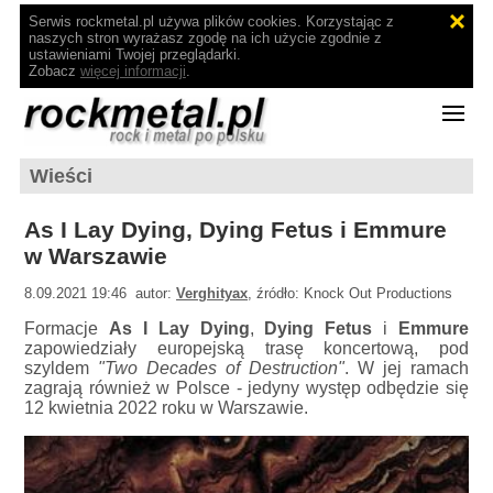
Serwis rockmetal.pl używa plików cookies. Korzystając z
naszych stron wyrażasz zgodę na ich użycie zgodnie z
ustawieniami Twojej przeglądarki.
Zobacz
więcej informacji
.
Wieści
As I Lay Dying, Dying Fetus i Emmure
w Warszawie
8.09.2021 19:46 autor:
Verghityax
, źródło: Knock Out Productions
Formacje
As I Lay Dying
,
Dying Fetus
i
Emmure
zapowiedziały europejską trasę koncertową, pod
szyldem
"Two Decades of Destruction"
. W jej ramach
zagrają również w Polsce - jedyny występ odbędzie się
12 kwietnia 2022 roku w Warszawie.