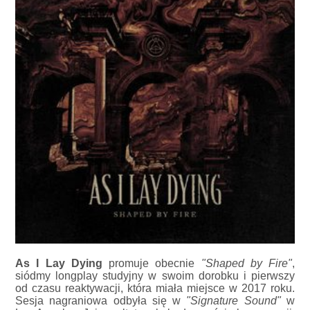
As I Lay Dying
promuje obecnie
"Shaped by Fire"
,
siódmy longplay studyjny w swoim dorobku i pierwszy
od czasu reaktywacji, która miała miejsce w 2017 roku.
Sesja nagraniowa odbyła się w
"Signature Sound"
w