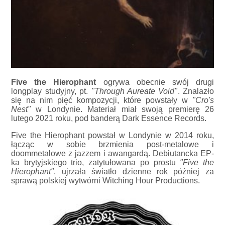
Five the Hierophant
ogrywa obecnie swój drugi
longplay studyjny, pt.
"Through Aureate Void"
. Znalazło
się na nim pięć kompozycji, które powstały w
"Cro's
Nest"
w Londynie. Materiał miał swoją premierę 26
lutego 2021 roku, pod banderą Dark Essence Records.
Five the Hierophant powstał w Londynie w 2014 roku,
łącząc w sobie brzmienia post-metalowe i
doommetalowe z jazzem i awangardą. Debiutancka EP-
ka brytyjskiego trio, zatytułowana po prostu
"Five the
Hierophant"
, ujrzała światło dzienne rok później za
sprawą polskiej wytwórni Witching Hour Productions.