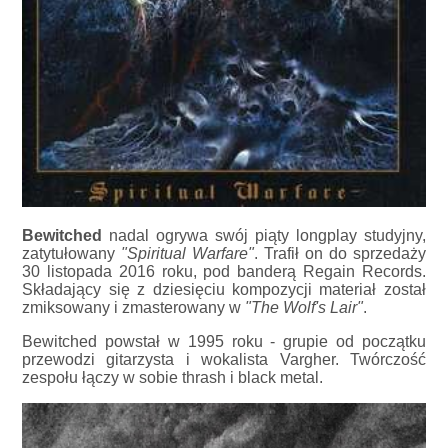
Bewitched
nadal ogrywa swój piąty longplay studyjny,
zatytułowany
"Spiritual Warfare"
. Trafił on do sprzedaży
30 listopada 2016 roku, pod banderą Regain Records.
Składający się z dziesięciu kompozycji materiał został
zmiksowany i zmasterowany w
"The Wolf's Lair"
.
Bewitched powstał w 1995 roku - grupie od początku
przewodzi gitarzysta i wokalista Vargher. Twórczość
zespołu łączy w sobie thrash i black metal.