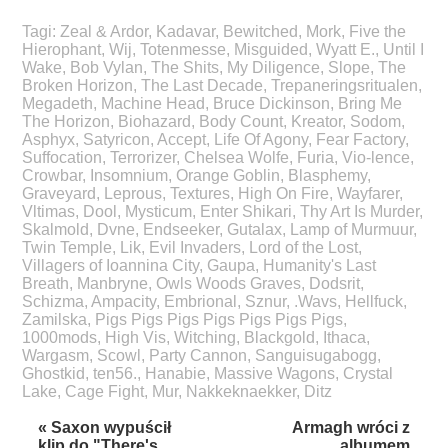
Tagi:
Zeal & Ardor
,
Kadavar
,
Bewitched
,
Mork
,
Five the
Hierophant
,
Wij
,
Totenmesse
,
Misguided
,
Wyatt E.
,
Until I
Wake
,
Bob Vylan
,
The Shits
,
My Diligence
,
Slope
,
The
Broken Horizon
,
The Last Decade
,
Trepaneringsritualen
,
Megadeth
,
Machine Head
,
Bruce Dickinson
,
Bring Me
The Horizon
,
Biohazard
,
Body Count
,
Kreator
,
Sodom
,
Asphyx
,
Satyricon
,
Accept
,
Life Of Agony
,
Fear Factory
,
Suffocation
,
Terrorizer
,
Chelsea Wolfe
,
Furia
,
Vio-lence
,
Crowbar
,
Insomnium
,
Orange Goblin
,
Blasphemy
,
Graveyard
,
Leprous
,
Textures
,
High On Fire
,
Wayfarer
,
Vltimas
,
Dool
,
Mysticum
,
Enter Shikari
,
Thy Art Is Murder
,
Skalmold
,
Dvne
,
Endseeker
,
Gutalax
,
Lamp of Murmuur
,
Twin Temple
,
Lik
,
Evil Invaders
,
Lord of the Lost
,
Villagers of Ioannina City
,
Gaupa
,
Humanity's Last
Breath
,
Manbryne
,
Owls Woods Graves
,
Dodsrit
,
Schizma
,
Ampacity
,
Embrional
,
Sznur
,
.Wavs
,
Hellfuck
,
Zamilska
,
Pigs Pigs Pigs Pigs Pigs Pigs Pigs
,
1000mods
,
High Vis
,
Witching
,
Blackgold
,
Ithaca
,
Wargasm
,
Scowl
,
Party Cannon
,
Sanguisugabogg
,
Ghostkid
,
ten56.
,
Hanabie
,
Massive Wagons
,
Crystal
Lake
,
Cage Fight
,
Mur
,
Nakkeknaekker
,
Ditz
« Saxon wypuścił
Armagh wróci z
klip do "There's
albumem