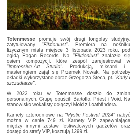
Totenmesse
promuje swój drugi longplay studyjny,
zatytułowany
"Fiktionlust"
. Premiera na nośniku
fizycznym miała miejsce 3 listopada 2023 roku, pod
egidą Pagan Records. Na
"Fiktionlust"
znalazło się
osiem kompozycji, które zespół zarejestrował w
"Impressive-Art Studio"
. Produkcją, miksami i
masteringiem zajął się Przemek Nowak. Na potrzeby
okładki wykorzystano obraz Grzegorza Steca, pt.
"Karły i
szczudlarze"
.
W 2022 roku w Totenmesse doszło do zmian
personalnych. Grupę opuścili Bartollo, Priest i Void. Na
stanowisko wokalisty dołączył Mold z Loathfindera.
Karnety czterodniowe na
"Mystic Festival 2024"
nabyć
można w cenie 749 zł. Karnety VIP, zapewniające
między innymi zestaw festiwalowych gadżetów oraz
dostęp do strefy VIP, kosztują 1299 zł.