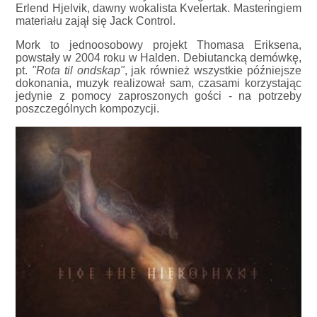
Erlend Hjelvik, dawny wokalista Kvelertak. Masteringiem
materiału zajął się Jack Control.
Mork to jednoosobowy projekt Thomasa Eriksena,
powstały w 2004 roku w Halden. Debiutancką demówkę,
pt.
"Rota til ondskap"
, jak również wszystkie późniejsze
dokonania, muzyk realizował sam, czasami korzystając
jedynie z pomocy zaproszonych gości - na potrzeby
poszczególnych kompozycji.