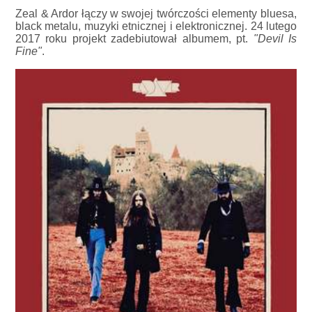
Zeal & Ardor łączy w swojej twórczości elementy bluesa,
black metalu, muzyki etnicznej i elektronicznej. 24 lutego
2017 roku projekt zadebiutował albumem, pt.
"Devil Is
Fine"
.