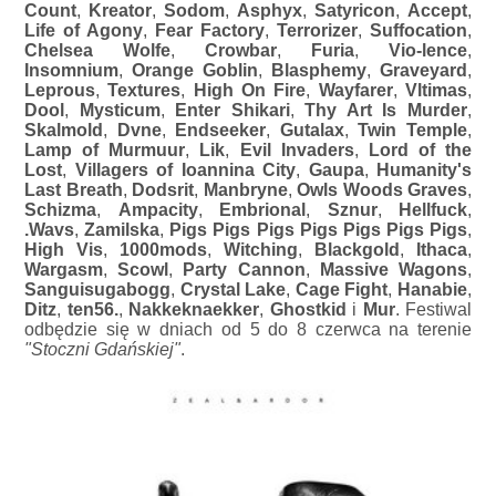
Count
,
Kreator
,
Sodom
,
Asphyx
,
Satyricon
,
Accept
,
Life of Agony
,
Fear Factory
,
Terrorizer
,
Suffocation
,
Chelsea Wolfe
,
Crowbar
,
Furia
,
Vio-lence
,
Insomnium
,
Orange Goblin
,
Blasphemy
,
Graveyard
,
Leprous
,
Textures
,
High On Fire
,
Wayfarer
,
Vltimas
,
Dool
,
Mysticum
,
Enter Shikari
,
Thy Art Is Murder
,
Skalmold
,
Dvne
,
Endseeker
,
Gutalax
,
Twin Temple
,
Lamp of Murmuur
,
Lik
,
Evil Invaders
,
Lord of the
Lost
,
Villagers of Ioannina City
,
Gaupa
,
Humanity's
Last Breath
,
Dodsrit
,
Manbryne
,
Owls Woods Graves
,
Schizma
,
Ampacity
,
Embrional
,
Sznur
,
Hellfuck
,
.Wavs
,
Zamilska
,
Pigs Pigs Pigs Pigs Pigs Pigs Pigs
,
High Vis
,
1000mods
,
Witching
,
Blackgold
,
Ithaca
,
Wargasm
,
Scowl
,
Party Cannon
,
Massive Wagons
,
Sanguisugabogg
,
Crystal Lake
,
Cage Fight
,
Hanabie
,
Ditz
,
ten56.
,
Nakkeknaekker
,
Ghostkid
i
Mur
. Festiwal
odbędzie się w dniach od 5 do 8 czerwca na terenie
"Stoczni Gdańskiej"
.