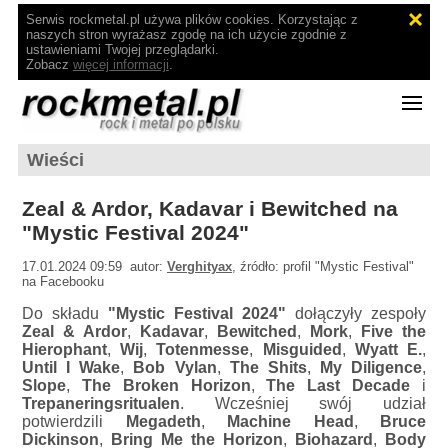
Serwis rockmetal.pl używa plików cookies. Korzystając z
naszych stron wyrażasz zgodę na ich użycie zgodnie z
ustawieniami Twojej przeglądarki.
Zobacz
więcej informacji
.
Wieści
Zeal & Ardor, Kadavar i Bewitched na
"Mystic Festival 2024"
17.01.2024 09:59 autor:
Verghityax
, źródło: profil "Mystic Festival"
na Facebooku
Do składu
"Mystic Festival 2024"
dołączyły zespoły
Zeal & Ardor
,
Kadavar
,
Bewitched
,
Mork
,
Five the
Hierophant
,
Wij
,
Totenmesse
,
Misguided
,
Wyatt E.
,
Until I Wake
,
Bob Vylan
,
The Shits
,
My Diligence
,
Slope
,
The Broken Horizon
,
The Last Decade
i
Trepaneringsritualen
. Wcześniej swój udział
potwierdzili
Megadeth
,
Machine Head
,
Bruce
Dickinson
,
Bring Me the Horizon
,
Biohazard
,
Body