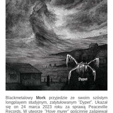
Blackmetalowy
Mork
przyjedzie ze swoim szóstym
longplayem studyjnym, zatytułowanym
"Dypet"
. Ukazał
się on 24 marca 2023 roku za sprawą Peaceville
Records. W utworze
"Hoye murer"
gościnnie zaśpiewał