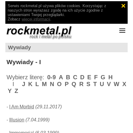
Serwis rockmetal.pl używa plików cookies. Korzystając z
naszych stron wyrażasz zgodę na ich użycie zgodnie z
ustawieniami Twojej przeglądarki.
Zobacz
więcej informacji
.
Wywiady
Wywiady - I
Wybierz literę:
0-9
A
B
C
D
E
F
G
H
I
J
K
L
M
N
O
P
Q
R
S
T
U
V
W
X
Y
Z
-
I Am Morbid
(29.11.2017)
-
Illusion
(7.04.1999)
-
Immemorial
(6.03.1999)