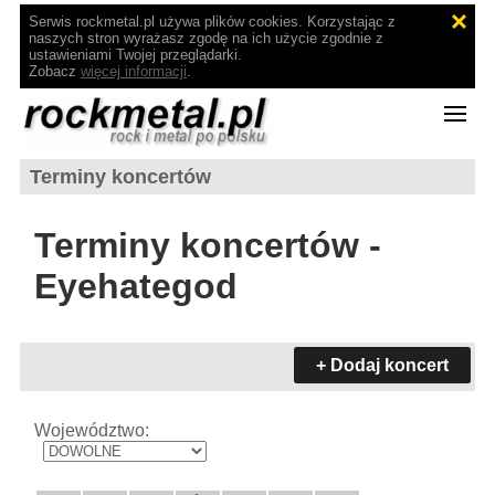
Serwis rockmetal.pl używa plików cookies. Korzystając z
naszych stron wyrażasz zgodę na ich użycie zgodnie z
ustawieniami Twojej przeglądarki.
Zobacz
więcej informacji
.
Terminy koncertów
Terminy koncertów -
Eyehategod
+ Dodaj koncert
Województwo: