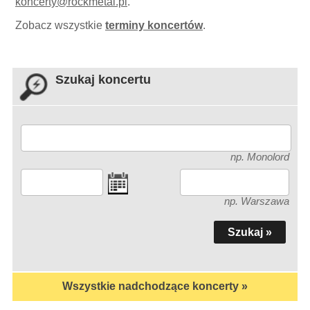
koncerty
@
rockmetal.pl
.
Zobacz wszystkie
terminy koncertów
.
Szukaj koncertu
np. Monolord
np. Warszawa
Wszystkie nadchodzące koncerty »