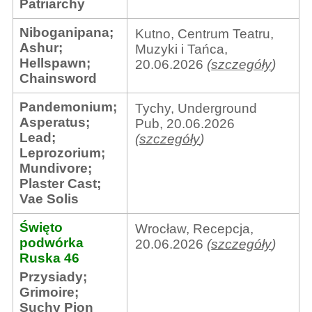
Patriarchy
Niboganipana
;
Kutno, Centrum Teatru,
Ashur
;
Muzyki i Tańca,
Hellspawn
;
20.06.2026
(
szczegóły
)
Chainsword
Pandemonium
;
Tychy, Underground
Asperatus
;
Pub, 20.06.2026
Lead
;
(
szczegóły
)
Leprozorium
;
Mundivore
;
Plaster Cast
;
Vae Solis
Święto
Wrocław, Recepcja,
podwórka
20.06.2026
(
szczegóły
)
Ruska 46
Przysiady
;
Grimoire
;
Suchy Pion