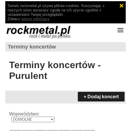
Serwis rockmetal.pl używa plików cookies. Korzystając z
naszych stron wyrażasz zgodę na ich użycie zgodnie z
ustawieniami Twojej przeglądarki.
Zobacz
więcej informacji
.
Terminy koncertów
Terminy koncertów -
Purulent
+ Dodaj koncert
Województwo: