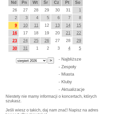
Nd
Pn
Wt
Śr
Cz
Pt
So
26
27
28
29
30
31
1
2
3
4
5
6
7
8
9
10
11
12
13
14
15
16
17
18
19
20
21
22
23
24
25
26
27
28
29
30
31
1
2
3
4
5
-
Najbliższe
-
Zespoły
-
Miasta
-
Kluby
-
Aktualizacje
Niestety nie mamy informacji o koncertach, których
szukasz.
Jeśli wiesz o takich, daj nam znać! Napisz na adres