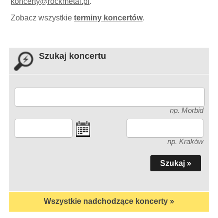
koncerty
@
rockmetal.pl
.
Zobacz wszystkie
terminy koncertów
.
Szukaj koncertu
np. Morbid
np. Kraków
Wszystkie nadchodzące koncerty »