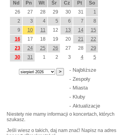
Nd
Pn
Wt
Śr
Cz
Pt
So
26
27
28
29
30
31
1
2
3
4
5
6
7
8
9
10
11
12
13
14
15
16
17
18
19
20
21
22
23
24
25
26
27
28
29
30
31
1
2
3
4
5
-
Najbliższe
-
Zespoły
-
Miasta
-
Kluby
-
Aktualizacje
Niestety nie mamy informacji o koncertach, których
szukasz.
Jeśli wiesz o takich, daj nam znać! Napisz na adres