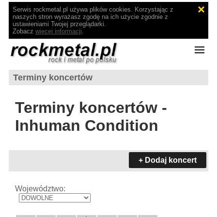
Serwis rockmetal.pl używa plików cookies. Korzystając z
naszych stron wyrażasz zgodę na ich użycie zgodnie z
ustawieniami Twojej przeglądarki.
Zobacz
więcej informacji
.
Terminy koncertów
Terminy koncertów -
Inhuman Condition
+ Dodaj koncert
Województwo: