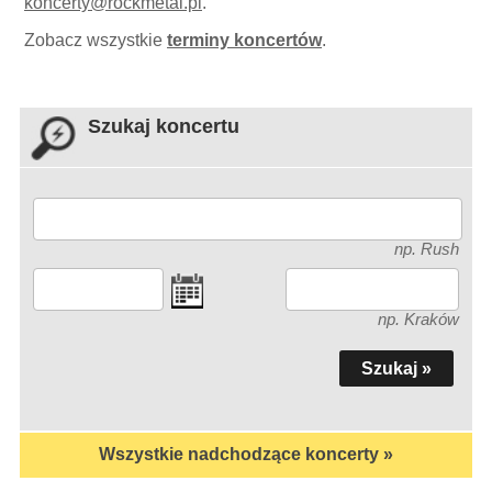
koncerty
@
rockmetal.pl
.
Zobacz wszystkie
terminy koncertów
.
Szukaj koncertu
np. Rush
np. Kraków
Wszystkie nadchodzące koncerty »