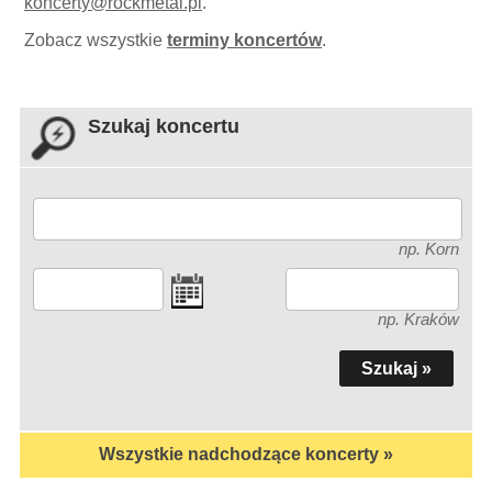
koncerty
@
rockmetal.pl
.
Zobacz wszystkie
terminy koncertów
.
Szukaj koncertu
np. Korn
np. Kraków
Wszystkie nadchodzące koncerty »