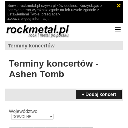
Serwis rockmetal.pl używa plików cookies. Korzystając z
naszych stron wyrażasz zgodę na ich użycie zgodnie z
ustawieniami Twojej przeglądarki.
Zobacz
więcej informacji
.
Terminy koncertów
Terminy koncertów -
Ashen Tomb
+ Dodaj koncert
Województwo: