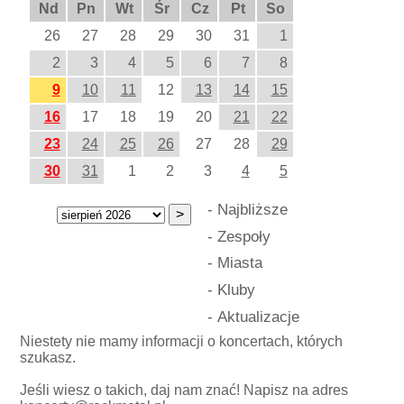
Nd
Pn
Wt
Śr
Cz
Pt
So
26
27
28
29
30
31
1
2
3
4
5
6
7
8
9
10
11
12
13
14
15
16
17
18
19
20
21
22
23
24
25
26
27
28
29
30
31
1
2
3
4
5
-
Najbliższe
-
Zespoły
-
Miasta
-
Kluby
-
Aktualizacje
Niestety nie mamy informacji o koncertach, których
szukasz.
Jeśli wiesz o takich, daj nam znać! Napisz na adres