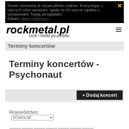
Serwis rockmetal.pl używa plików cookies. Korzystając z
naszych stron wyrażasz zgodę na ich użycie zgodnie z
ustawieniami Twojej przeglądarki.
Zobacz
więcej informacji
.
Terminy koncertów
Terminy koncertów -
Psychonaut
+ Dodaj koncert
Województwo: