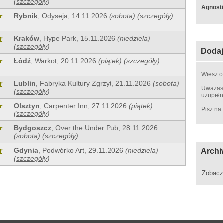
(
szczegóły
)
Agnosti
r
Rybnik
,
Odyseja
,
14.11.2026
(sobota)
(
szczegóły
)
r
Kraków
,
Hype Park
,
15.11.2026
(niedziela)
(
szczegóły
)
Dodaj
r
Łódź
,
Warkot
,
20.11.2026
(piątek)
(
szczegóły
)
Wiesz o
r
Lublin
,
Fabryka Kultury Zgrzyt
,
21.11.2026
(sobota)
Uważasz
(
szczegóły
)
uzupełn
r
Olsztyn
,
Carpenter Inn
,
27.11.2026
(piątek)
Pisz na
(
szczegóły
)
r
Bydgoszcz
,
Over the Under Pub
,
28.11.2026
(sobota)
(
szczegóły
)
r
Gdynia
,
Podwórko Art
,
29.11.2026
(niedziela)
Archi
(
szczegóły
)
Zobac